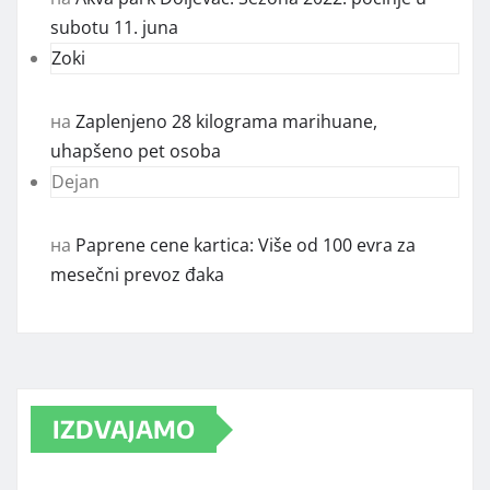
subotu 11. juna
Zoki
на
Zaplenjeno 28 kilograma marihuane,
uhapšeno pet osoba
Dejan
на
Paprene cene kartica: Više od 100 evra za
mesečni prevoz đaka
IZDVAJAMO