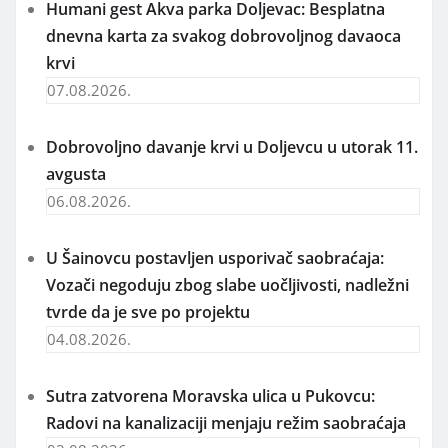
Humani gest Akva parka Doljevac: Besplatna
dnevna karta za svakog dobrovoljnog davaoca
krvi
07.08.2026.
Dobrovoljno davanje krvi u Doljevcu u utorak 11.
avgusta
06.08.2026.
U Šainovcu postavljen usporivač saobraćaja:
Vozači negoduju zbog slabe uočljivosti, nadležni
tvrde da je sve po projektu
04.08.2026.
Sutra zatvorena Moravska ulica u Pukovcu:
Radovi na kanalizaciji menjaju režim saobraćaja