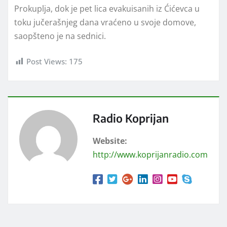
Prokuplja, dok je pet lica evakuisanih iz Ćićevca u
toku jučerašnjeg dana vraćeno u svoje domove,
saopšteno je na sednici.
Post Views:
175
Radio Koprijan
Website:
http://www.koprijanradio.com