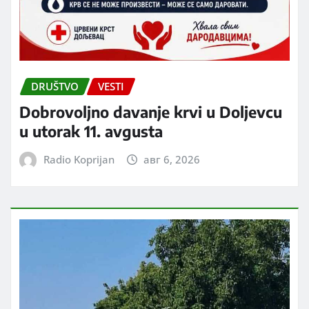
DRUŠTVO
VESTI
Dobrovoljno davanje krvi u Doljevcu
u utorak 11. avgusta
Radio Koprijan
авг 6, 2026