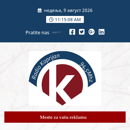
Skip
недеља, 9 август 2026
to
content
11:15:10 AM
Pratite nas