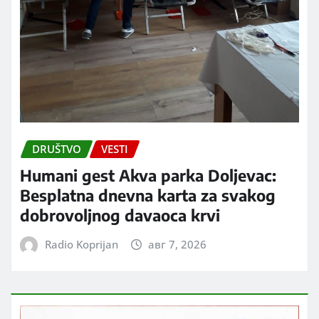
DRUŠTVO
VESTI
Humani gest Akva parka Doljevac:
Besplatna dnevna karta za svakog
dobrovoljnog davaoca krvi
Radio Koprijan
авг 7, 2026