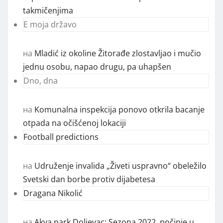
takmičenjima
E moja državo
на
Mladić iz okoline Žitorađe zlostavljao i mučio
jednu osobu, napao drugu, pa uhapšen
Dno, dna
на
Komunalna inspekcija ponovo otkrila bacanje
otpada na očišćenoj lokaciji
Football predictions
на
Udruženje invalida „Živeti uspravno“ obeležilo
Svetski dan borbe protiv dijabetesa
Dragana Nikolić
на
Akva park Doljevac: Sezona 2022. počinje u