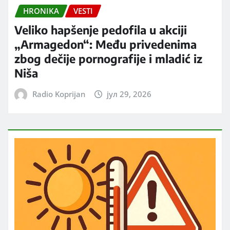
HRONIKA
VESTI
Veliko hapšenje pedofila u akciji
„Armagedon“: Među privedenima
zbog dečije pornografije i mladić iz
Niša
Radio Koprijan
јул 29, 2026