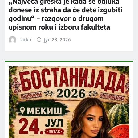
„Najveća greška je kada se odluka
donese iz straha da će dete izgubiti
godinu“ – razgovor o drugom
upisnom roku i izboru fakulteta
tatko
јул 23, 2026