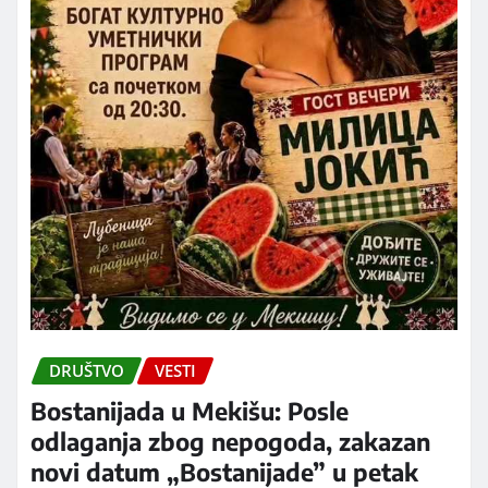
DRUŠTVO
VESTI
Bostanijada u Mekišu: Posle
odlaganja zbog nepogoda, zakazan
novi datum „Bostanijade” u petak