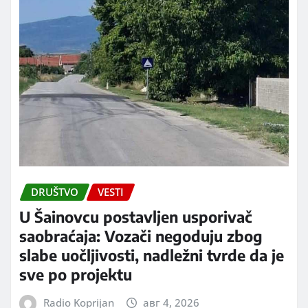
DRUŠTVO
VESTI
U Šainovcu postavljen usporivač
saobraćaja: Vozači negoduju zbog
slabe uočljivosti, nadležni tvrde da je
sve po projektu
Radio Koprijan
авг 4, 2026