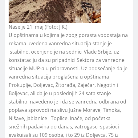
Naselje 21. maj (Foto: J.K.)
U opštinama u kojima je zbog porasta vodostaja na
rekama uvedena vanredna situacija stanje je
stabilno, ocenjeno je na sednici Vlade Srbije, uz
konstataciju da su pripadnici Sektora za vanredne
situacije MUP-a u pripravnosti. Uz podsećanje da je
vanredna situacija proglašena u opštinama
Prokuplje, Doljevac, Žitorađa, Zaječar, Negotin i
Boljevac, ali da je u poslednjih 24 sata stanje
stabilno, navedeno je i da se vanredna odbrana od
poplava sprovodi na slivu Južne Morave, Timoka,
Nišave, Jablanice i Toplice. Inače, od početka
snežnih padavina do danas, vatrogasci-spasioci
evakuisali su 109 osoba, i to 29 iz Doljevca, 75 iz