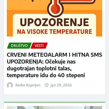
DRUŠTVO
VESTI
CRVENI METEOALARM I HITNA SMS
UPOZORENJA: Očekuje nas
dugotrajan toplotni talas,
temperature idu do 40 stepeni
Radio Koprijan
јул 29, 2026