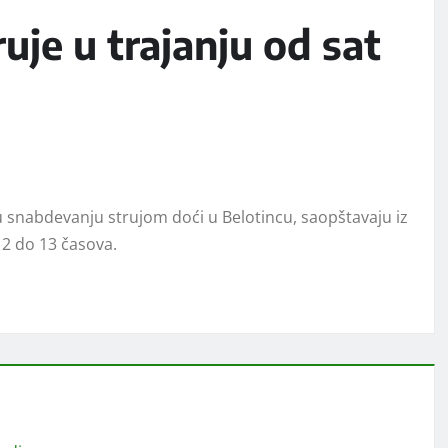
uje u trajanju od sat
u snabdevanju strujom doći u Belotincu, saopštavaju iz
12 do 13 časova.