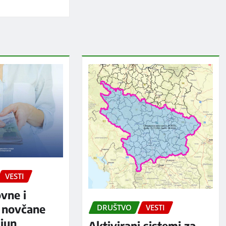
VESTI
ovne i
 novčane
DRUŠTVO
VESTI
jun
Aktivirani sistemi za