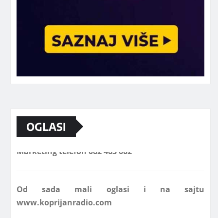
OGLASI
Marketing telefon 062 463 002
Od sada mali oglasi i na sajtu
www.koprijanradio.com