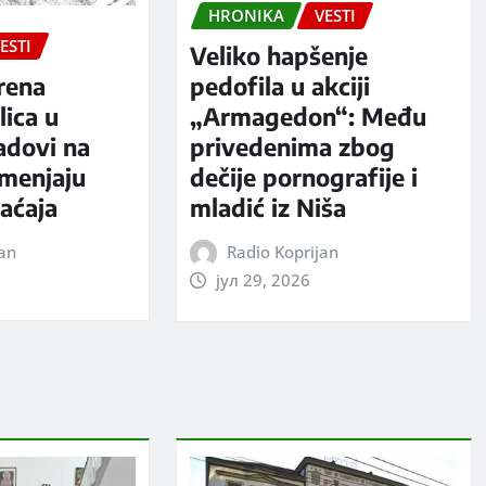
HRONIKA
VESTI
ESTI
Veliko hapšenje
rena
pedofila u akciji
ica u
„Armagedon“: Među
adovi na
privedenima zbog
 menjaju
dečije pornografije i
aćaja
mladić iz Niša
jan
Radio Koprijan
јул 29, 2026