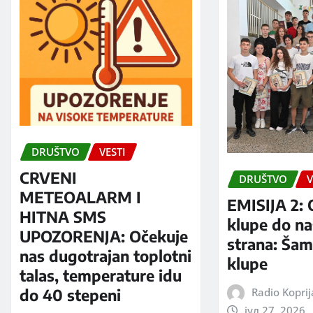
DRUŠTVO
VESTI
CRVENI
DRUŠTVO
V
METEOALARM I
EMISIJA 2: 
HITNA SMS
klupe do na
UPOZORENJA: Očekuje
strana: Šam
nas dugotrajan toplotni
klupe
talas, temperature idu
Radio Kopri
do 40 stepeni
јул 27, 2026