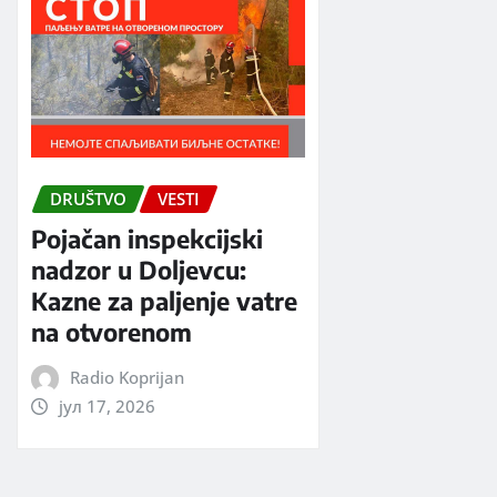
DRUŠTVO
VESTI
Pojačan inspekcijski
nadzor u Doljevcu:
Kazne za paljenje vatre
na otvorenom
Radio Koprijan
јул 17, 2026