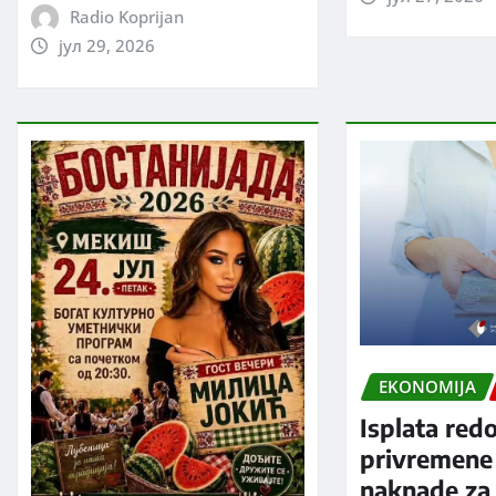
Radio Koprijan
јул 29, 2026
EKONOMIJA
Isplata red
privremene
naknade za 