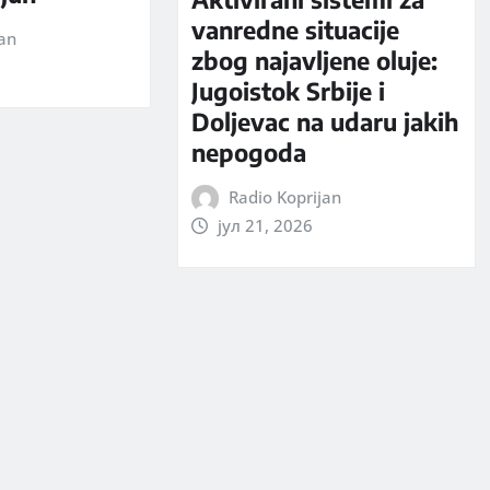
vanredne situacije
jan
zbog najavljene oluje:
Jugoistok Srbije i
Doljevac na udaru jakih
nepogoda
Radio Koprijan
јул 21, 2026