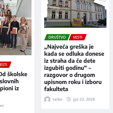
DRUŠTVO
VESTI
„Najveća greška je
kada se odluka donese
iz straha da će dete
ESTI
izgubiti godinu“ –
Od školske
razgovor o drugom
slovnih
upisnom roku i izboru
pioni iz
fakulteta
tatko
јул 23, 2026
jan