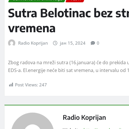
Sutra Belotinac bez str
vremena
Radio Koprijan
јан 15, 2024
0
Zbog radova na mreži sutra (16.januara) će do prekida 
EDS-a. El.energije neće biti sat vremena, u intervalu od 
Post Views:
247
Radio Koprijan