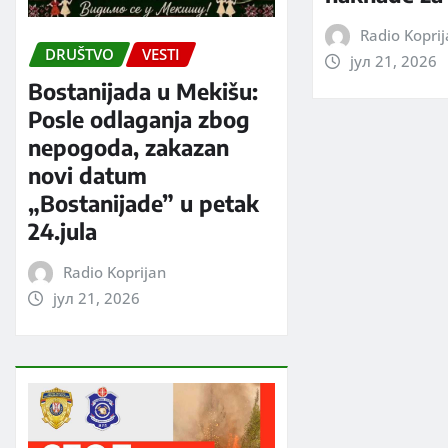
Radio Kopri
DRUŠTVO
VESTI
јул 21, 2026
Bostanijada u Mekišu:
Posle odlaganja zbog
nepogoda, zakazan
novi datum
„Bostanijade” u petak
24.jula
Radio Koprijan
јул 21, 2026