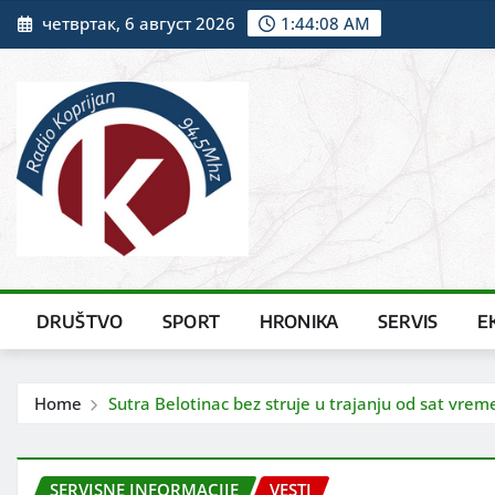
Skip
четвртак, 6 август 2026
1:44:09 AM
to
content
DRUŠTVO
SPORT
HRONIKA
SERVIS
E
Home
Sutra Belotinac bez struje u trajanju od sat vre
SERVISNE INFORMACIJE
VESTI