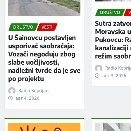
DRUŠTVO
V
Sutra zatvo
DRUŠTVO
VESTI
Moravska ul
U Šainovcu postavljen
Pukovcu: R
usporivač saobraćaja:
kanalizaciji
Vozači negoduju zbog
režim saobr
slabe uočljivosti,
Radio Kopri
nadležni tvrde da je sve
авг 3, 2026
po projektu
Radio Koprijan
авг 4, 2026