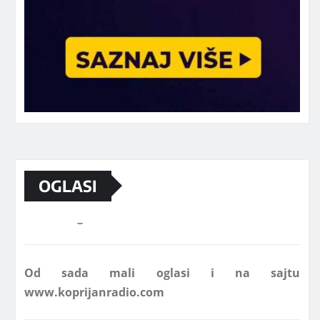
Marketing telefon 062 463 002
OGLASI
Od sada mali oglasi i na sajtu
www.koprijanradio.com