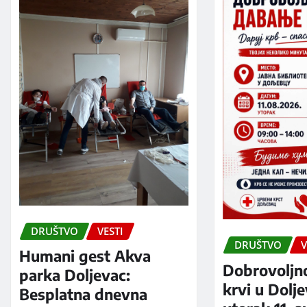
DRUŠTVO
VESTI
DRUŠTVO
V
Humani gest Akva
Dobrovoljn
parka Doljevac:
krvi u Dolj
Besplatna dnevna