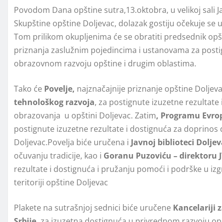
Povodom Dana opštine sutra,13.oktobra, u velikoj sali J
Skupštine opštine Doljevac, dolazak gostiju očekuje se u
Tom prilikom okupljenima će se obratiti predsednik opš
priznanja zaslužnim pojedincima i ustanovama za post
obrazovnom razvoju opštine i drugim oblastima.
Tako će
Povelje,
najznačajnije priznanje opštine Doljev
tehnološkog razvoja
, za postignute izuzetne rezultat
obrazovanja u opštini Dolјevac. Zatim
,
Programu Evrops
postignute izuzetne rezultate i dostignuća za doprin
Dolјevac.Povelja biće uručena i
Javnoj biblioteci Dolјev
očuvanju tradicije, kao i
Goranu Puzoviću
– direktoru
rezultate i dostignuća i pružanju pomoći i podrške u izg
teritoriji opštine Dolјevac
Plakete na sutrašnjoj sednici biće uručene
Kancelariji
z
Srbije
,
za izuzetna dostignuća u privrednom razvoju op