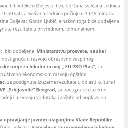
avne biblioteke u Doljevcu biće održana svečana sednica
 10.30 sati, a svečana sednica počinje u 10.45 minuta.
tine Doljevac Goran Ljubić, a nakon toga biće dodeljena
ignute rezultate u privrednom, komunalnom,
ac, biti dodeljene
Ministarstvu prosvete, nauke i
e i dostignuća u razvoju obrazovno vaspitnog
ke unije za lokalni razvoj „
EU PRO Plus“
,
za
os društveno ekonomskom razvoju opštine
ac,
za postignute izuzetne rezultate u oblasti kulture i
JVP „Srbijavode“ Beograd,
za postignute izuzetne
radnji i uređenju vodotoka i zaštite od poplava na
a upravlјanje javnim ulaganjima Vlade Republike
štine Dolјevac.
Kancelariji za unapređenje lokalnog