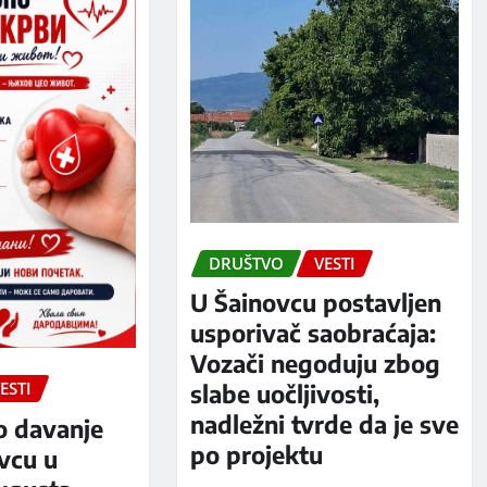
DRUŠTVO
VESTI
U Šainovcu postavljen
usporivač saobraćaja:
Vozači negoduju zbog
ESTI
slabe uočljivosti,
nadležni tvrde da je sve
o davanje
po projektu
evcu u