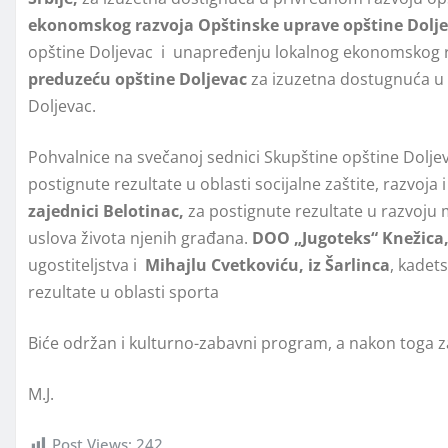
ekonomskog razvoja Opštinske uprave opštine Dolј
opštine Dolјevac i unapređenju lokalnog ekonomskog r
preduzeću opštine Dolјevac
za izuzetna dostugnuća u o
Dolјevac.
Pohvalnice na svečanoj sednici Skupštine opštine Dolj
postignute rezultate u oblasti socijalne zaštite, razvoja
zajednici Belotinac,
za postignute rezultate u razvoju 
uslova života njenih građana.
DOO „Jugoteks“ Knežica
ugostitelјstva i
Mihajlu Cvetkoviću, iz Šarlinca
, kadet
rezultate u oblasti sporta
Biće održan i kulturno-zabavni program, a nakon toga za
M.J.
Post Views:
242