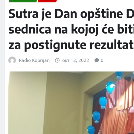
Sutra je Dan opštine D
sednica na kojoj će bi
za postignute rezulta
Radio Koprijan
окт 12, 2022
0