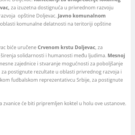
evac
,
za izuzetna dostignuća u privrednom razvoju
azvoja opštine Dolјevac.
Javno komunalnom
blasti komunalne delatnosti na teritoriji opštine
evac biće uručene
Crvenom krstu Dolјevac
, za
 i širenja solidarnosti i humanosti među lјudima.
Mesnoj
mesne zajednice i stvaranje mogućnosti za pobolјšanje
,
za postignute rezultate u oblasti privrednog razvoja i
skom fudbalskom reprezentativcu Srbije, za postignute
 zvanice će biti pripremljen koktel u holu ove ustanove.