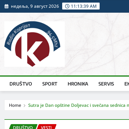
Skip
недеља, 9 август 2026
11:13:41 AM
to
content
DRUŠTVO
SPORT
HRONIKA
SERVIS
E
Home
Sutra je Dan opštine Doljevac i svečana sednica n
DRUŠTVO
VESTI