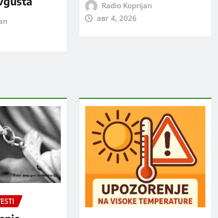
avgusta
Radio Koprijan
авг 4, 2026
jan
ESTI