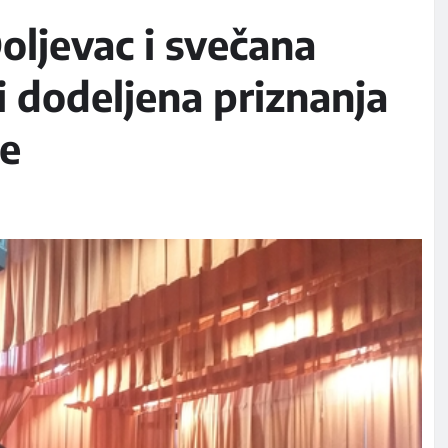
oljevac i svečana
ti dodeljena priznanja
te