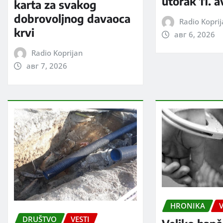
utorak 11. 
karta za svakog
dobrovoljnog davaoca
Radio Kopri
krvi
авг 6, 2026
Radio Koprijan
авг 7, 2026
HRONIKA
V
DRUŠTVO
VESTI