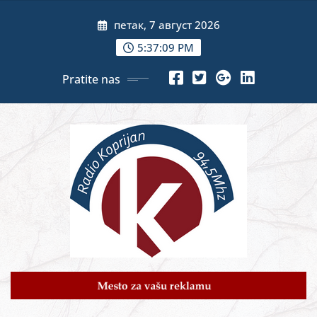
Skip
петак, 7 август 2026
to
content
5:37:11 PM
Pratite nas