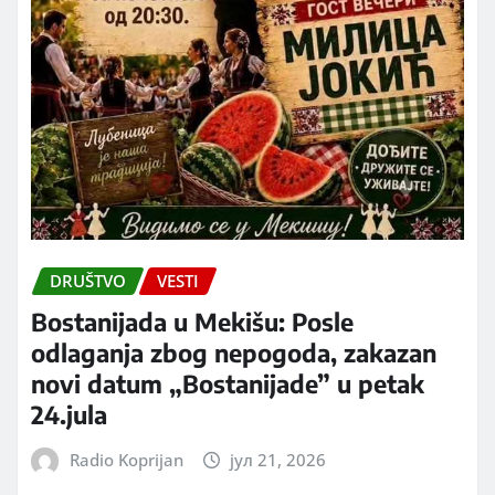
DRUŠTVO
VESTI
Bostanijada u Mekišu: Posle
odlaganja zbog nepogoda, zakazan
novi datum „Bostanijade” u petak
24.jula
Radio Koprijan
јул 21, 2026