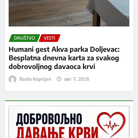
DRUŠTVO
VESTI
Humani gest Akva parka Doljevac:
Besplatna dnevna karta za svakog
dobrovoljnog davaoca krvi
Radio Koprijan
авг 7, 2026