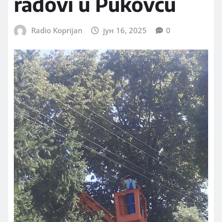
radovi u Pukovcu
Radio Koprijan
јун 16, 2025
0