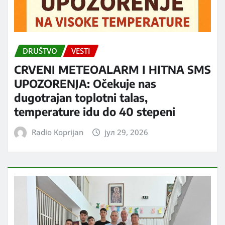
DRUŠTVO
VESTI
CRVENI METEOALARM I HITNA SMS
UPOZORENJA: Očekuje nas
dugotrajan toplotni talas,
temperature idu do 40 stepeni
Radio Koprijan
јул 29, 2026