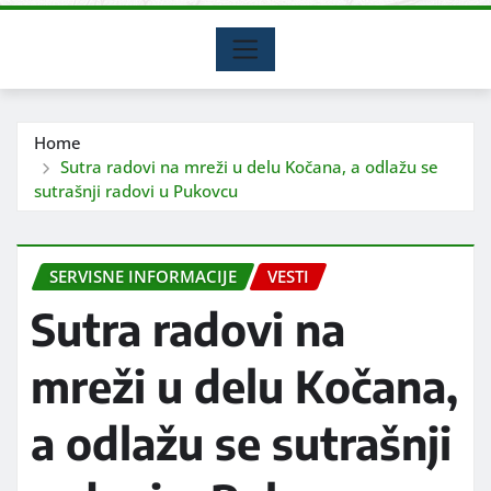
Home
Sutra radovi na mreži u delu Kočana, a odlažu se
sutrašnji radovi u Pukovcu
SERVISNE INFORMACIJE
VESTI
Sutra radovi na
mreži u delu Kočana,
a odlažu se sutrašnji