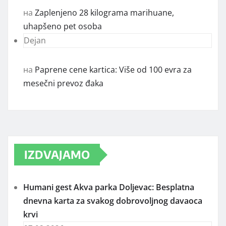
на
Zaplenjeno 28 kilograma marihuane,
uhapšeno pet osoba
Dejan
на
Paprene cene kartica: Više od 100 evra za
mesečni prevoz đaka
IZDVAJAMO
Humani gest Akva parka Doljevac: Besplatna
dnevna karta za svakog dobrovoljnog davaoca
krvi