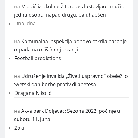
на
Mladić iz okoline Žitorađe zlostavljao i mučio
jednu osobu, napao drugu, pa uhapšen
Dno, dna
на
Komunalna inspekcija ponovo otkrila bacanje
otpada na očišćenoj lokaciji
Football predictions
на
Udruženje invalida „Živeti uspravno“ obeležilo
Svetski dan borbe protiv dijabetesa
Dragana Nikolić
на
Akva park Doljevac: Sezona 2022. počinje u
subotu 11. juna
Zoki