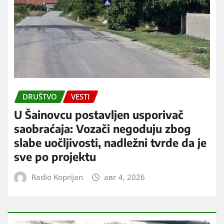
DRUŠTVO
VESTI
U Šainovcu postavljen usporivač
saobraćaja: Vozači negoduju zbog
slabe uočljivosti, nadležni tvrde da je
sve po projektu
Radio Koprijan
авг 4, 2026