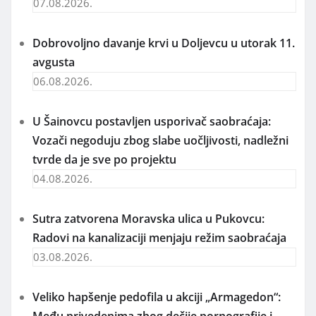
07.08.2026.
Dobrovoljno davanje krvi u Doljevcu u utorak 11.
avgusta
06.08.2026.
U Šainovcu postavljen usporivač saobraćaja:
Vozači negoduju zbog slabe uočljivosti, nadležni
tvrde da je sve po projektu
04.08.2026.
Sutra zatvorena Moravska ulica u Pukovcu:
Radovi na kanalizaciji menjaju režim saobraćaja
03.08.2026.
Veliko hapšenje pedofila u akciji „Armagedon“: