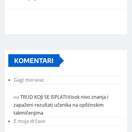
KOMENTARI
Gagi moravac
на
TRUD KOJI SE ISPLATI:Visok nivo znanja i
zapaženi rezultati učenika na opštinskim
takmičenjima
E moja državo