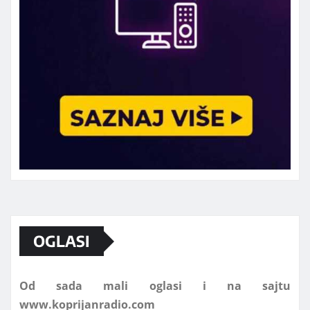
Marketing telefon 062 463 002
OGLASI
Od sada mali oglasi i na sajtu
www.koprijanradio.com