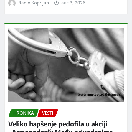
Radio Koprijan
авг 3, 2026
HRONIKA
VESTI
Veliko hapšenje pedofila u akciji
„Armagedon“: Među privedenima