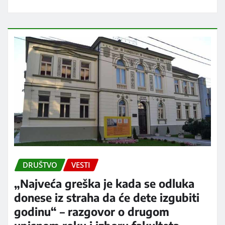
DRUŠTVO
VESTI
„Najveća greška je kada se odluka
donese iz straha da će dete izgubiti
godinu“ – razgovor o drugom