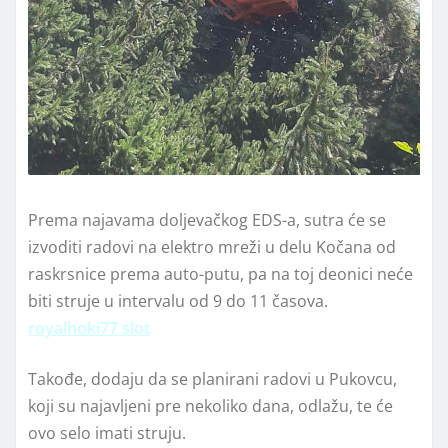
Prema najavama doljevačkog EDS-a, sutra će se
izvoditi radovi na elektro mreži u delu Kočana od
raskrsnice prema auto-putu, pa na toj deonici neće
biti struje u intervalu od 9 do 11 časova.
royalhoki77 slot
Takođe, dodaju da se planirani radovi u Pukovcu,
koji su najavljeni pre nekoliko dana, odlažu, te će
ovo selo imati struju.