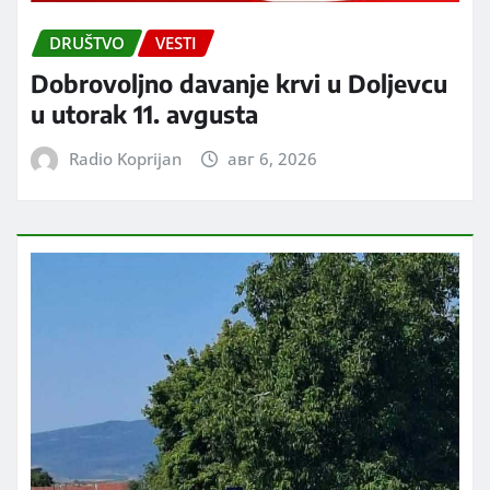
DRUŠTVO
VESTI
Dobrovoljno davanje krvi u Doljevcu
u utorak 11. avgusta
Radio Koprijan
авг 6, 2026