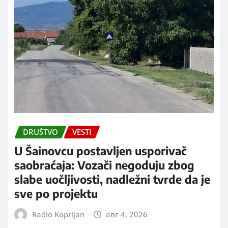
DRUŠTVO
VESTI
U Šainovcu postavljen usporivač
saobraćaja: Vozači negoduju zbog
slabe uočljivosti, nadležni tvrde da je
sve po projektu
Radio Koprijan
авг 4, 2026