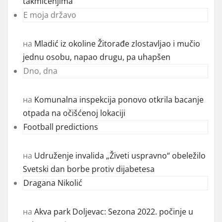
takmičenjima
E moja državo
на
Mladić iz okoline Žitorađe zlostavljao i mučio
jednu osobu, napao drugu, pa uhapšen
Dno, dna
на
Komunalna inspekcija ponovo otkrila bacanje
otpada na očišćenoj lokaciji
Football predictions
на
Udruženje invalida „Živeti uspravno“ obeležilo
Svetski dan borbe protiv dijabetesa
Dragana Nikolić
на
Akva park Doljevac: Sezona 2022. počinje u