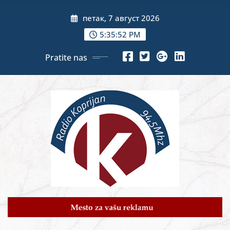
Skip
петак, 7 август 2026
to
content
5:35:54 PM
Pratite nas