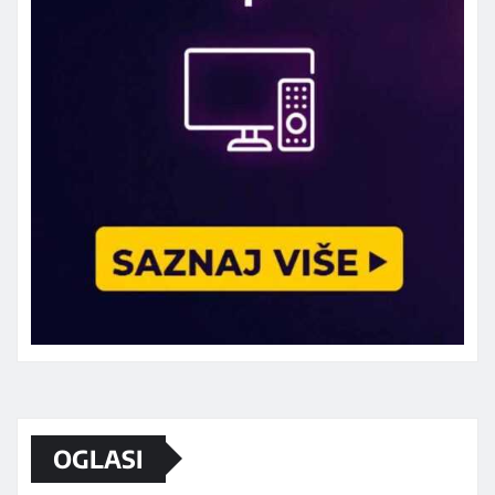
Marketing telefon 062 463 002
OGLASI
Od sada mali oglasi i na sajtu