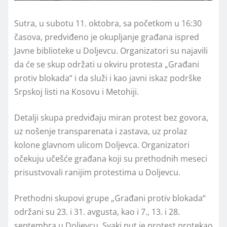
Sutra, u subotu 11. oktobra, sa početkom u 16:30
časova, predviđeno je okupljanje građana ispred
Javne biblioteke u Doljevcu. Organizatori su najavili
da će se skup održati u okviru protesta „Građani
protiv blokada“ i da služi i kao javni iskaz podrške
Srpskoj listi na Kosovu i Metohiji.
Detalji skupa predviđaju miran protest bez govora,
uz nošenje transparenata i zastava, uz prolaz
kolone glavnom ulicom Doljevca. Organizatori
očekuju učešće građana koji su prethodnih meseci
prisustvovali ranijim protestima u Doljevcu.
Prethodni skupovi grupe „Građani protiv blokada“
održani su 23. i 31. avgusta, kao i 7., 13. i 28.
septembra u Doljevcu. Svaki put je protest protekao