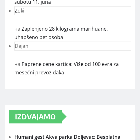
subotu 11. juna
Zoki
на
Zaplenjeno 28 kilograma marihuane,
uhapšeno pet osoba
Dejan
на
Paprene cene kartica: Više od 100 evra za
mesečni prevoz đaka
IZDVAJAMO
Humani gest Akva parka Doljevac: Besplatna