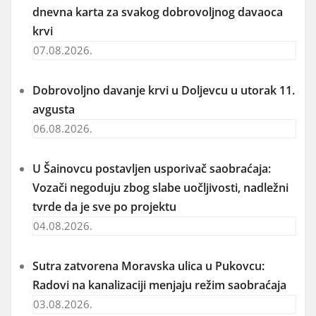
dnevna karta za svakog dobrovoljnog davaoca
krvi
07.08.2026.
Dobrovoljno davanje krvi u Doljevcu u utorak 11.
avgusta
06.08.2026.
U Šainovcu postavljen usporivač saobraćaja:
Vozači negoduju zbog slabe uočljivosti, nadležni
tvrde da je sve po projektu
04.08.2026.
Sutra zatvorena Moravska ulica u Pukovcu:
Radovi na kanalizaciji menjaju režim saobraćaja
03.08.2026.