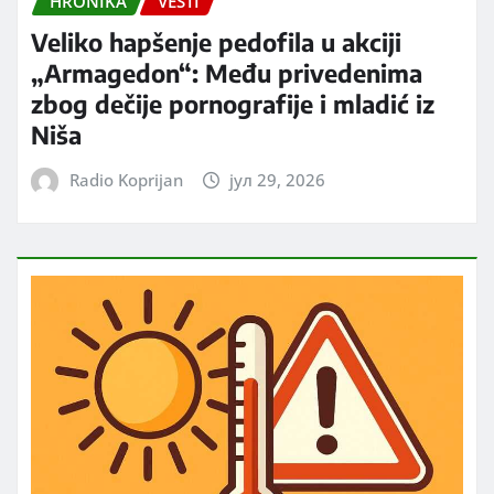
HRONIKA
VESTI
Veliko hapšenje pedofila u akciji
„Armagedon“: Među privedenima
zbog dečije pornografije i mladić iz
Niša
Radio Koprijan
јул 29, 2026