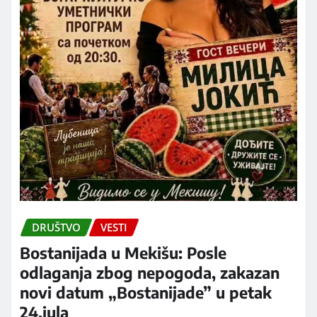
DRUŠTVO
VESTI
Bostanijada u Mekišu: Posle
odlaganja zbog nepogoda, zakazan
novi datum „Bostanijade” u petak
24.jula