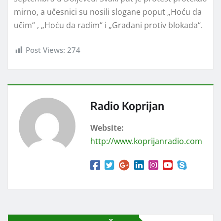
mirno, a učesnici su nosili slogane poput „Hoću da
učim“ , „Hoću da radim“ i „Građani protiv blokada“.
Post Views:
274
Radio Koprijan
Website:
http://www.koprijanradio.com