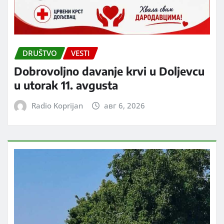
DRUŠTVO
VESTI
Dobrovoljno davanje krvi u Doljevcu
u utorak 11. avgusta
Radio Koprijan
авг 6, 2026