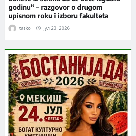
godinu“ – razgovor o drugom
upisnom roku i izboru fakulteta
tatko
јул 23, 2026