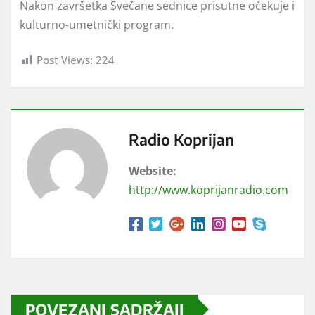
Nakon završetka Svečane sednice prisutne očekuje i
kulturno-umetnički program.
Post Views:
224
Radio Koprijan
Website:
http://www.koprijanradio.com
POVEZANI SADRŽAJI