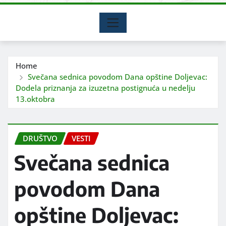
Home
Svečana sednica povodom Dana opštine Doljevac:
Dodela priznanja za izuzetna postignuća u nedelju
13.oktobra
DRUŠTVO
VESTI
Svečana sednica
povodom Dana
opštine Doljevac: