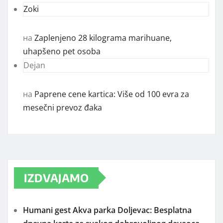
Zoki
на
Zaplenjeno 28 kilograma marihuane,
uhapšeno pet osoba
Dejan
на
Paprene cene kartica: Više od 100 evra za
mesečni prevoz đaka
IZDVAJAMO
Humani gest Akva parka Doljevac: Besplatna