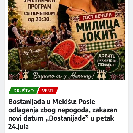
DRUŠTVO
VESTI
Bostanijada u Mekišu: Posle
odlaganja zbog nepogoda, zakazan
novi datum „Bostanijade” u petak
24.jula