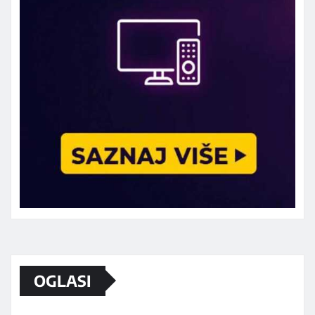
Marketing telefon 062 463 002
OGLASI
Od sada mali oglasi i na sajtu