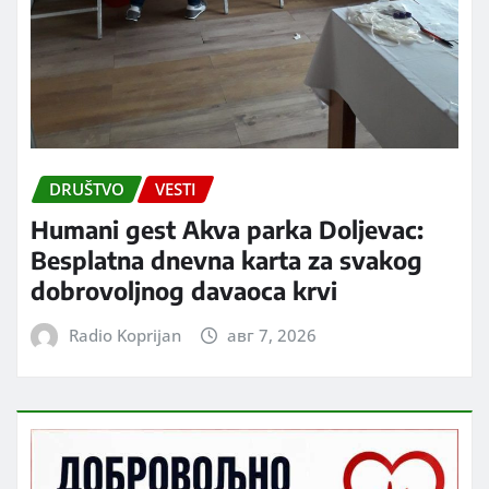
DRUŠTVO
VESTI
Humani gest Akva parka Doljevac:
Besplatna dnevna karta za svakog
dobrovoljnog davaoca krvi
Radio Koprijan
авг 7, 2026