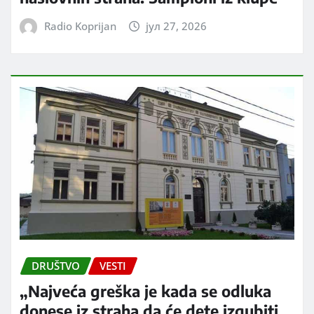
Radio Koprijan
јул 27, 2026
DRUŠTVO
VESTI
„Najveća greška je kada se odluka
donese iz straha da će dete izgubiti