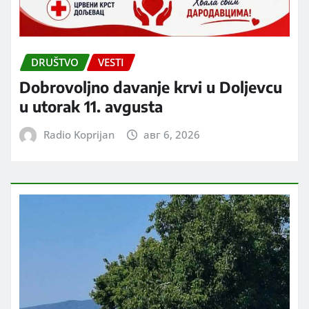
DRUŠTVO
VESTI
Dobrovoljno davanje krvi u Doljevcu
u utorak 11. avgusta
Radio Koprijan
авг 6, 2026