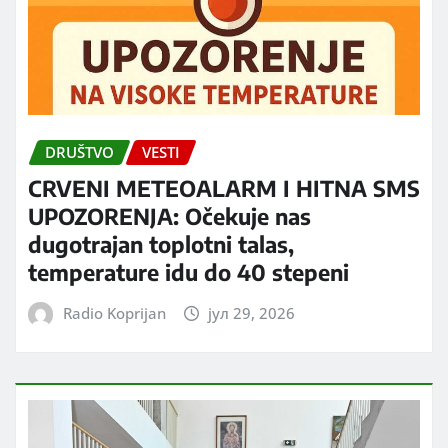
DRUŠTVO
VESTI
CRVENI METEOALARM I HITNA SMS
UPOZORENJA: Očekuje nas
dugotrajan toplotni talas,
temperature idu do 40 stepeni
Radio Koprijan
јул 29, 2026