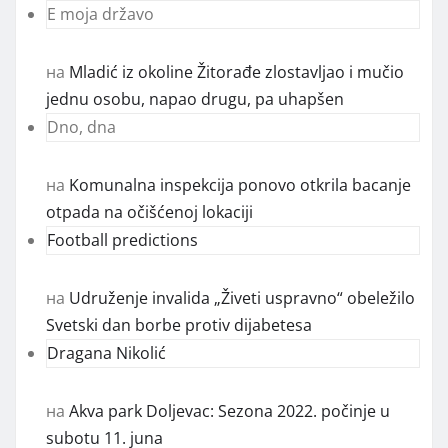
E moja državo
на
Mladić iz okoline Žitorađe zlostavljao i mučio
jednu osobu, napao drugu, pa uhapšen
Dno, dna
на
Komunalna inspekcija ponovo otkrila bacanje
otpada na očišćenoj lokaciji
Football predictions
на
Udruženje invalida „Živeti uspravno“ obeležilo
Svetski dan borbe protiv dijabetesa
Dragana Nikolić
на
Akva park Doljevac: Sezona 2022. počinje u
subotu 11. juna