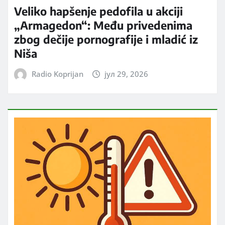
Veliko hapšenje pedofila u akciji
„Armagedon“: Među privedenima
zbog dečije pornografije i mladić iz
Niša
Radio Koprijan
јул 29, 2026