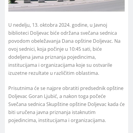
U nedelju, 13. oktobra 2024. godine, u Javnoj
biblioteci Doljevac biće održana svečana sednica
povodom obeležavanja Dana opštine Doljevac. Na
ovoj sednici, koja počinje u 10:45 sati, biće
dodeljena javna priznanja pojedincima,
institucijama i organizacijama koje su ostvarile
izuzetne rezultate u različitim oblastima.
Prisutnima će se najpre obratiti predsednik opštine
Doljevac Goran Ljubić, a nakon toga počeće
Svečana sednica Skupštine opštine Doljevac kada će
biti uručena javna priznanja istaknutim
pojedincima, institucijama i organizacijama.