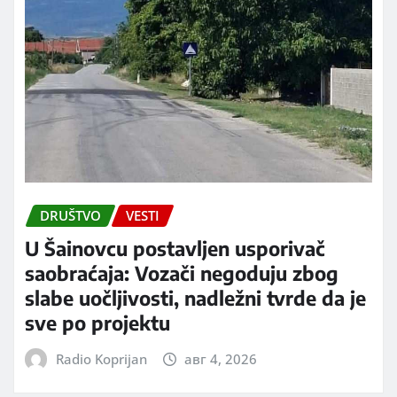
DRUŠTVO
VESTI
U Šainovcu postavljen usporivač
saobraćaja: Vozači negoduju zbog
slabe uočljivosti, nadležni tvrde da je
sve po projektu
Radio Koprijan
авг 4, 2026