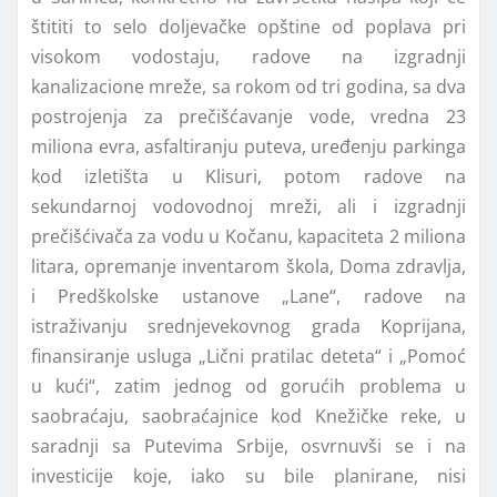
štititi to selo doljevačke opštine od poplava pri
visokom vodostaju, radove na izgradnji
kanalizacione mreže, sa rokom od tri godina, sa dva
postrojenja za prečišćavanje vode, vredna 23
miliona evra, asfaltiranju puteva, uređenju parkinga
kod izletišta u Klisuri, potom radove na
sekundarnoj vodovodnoj mreži, ali i izgradnji
prečišćivača za vodu u Kočanu, kapaciteta 2 miliona
litara, opremanje inventarom škola, Doma zdravlja,
i Predškolske ustanove „Lane“, radove na
istraživanju srednjevekovnog grada Koprijana,
finansiranje usluga „Lični pratilac deteta“ i „Pomoć
u kući“, zatim jednog od gorućih problema u
saobraćaju, saobraćajnice kod Knežičke reke, u
saradnji sa Putevima Srbije, osvrnuvši se i na
investicije koje, iako su bile planirane, nisi