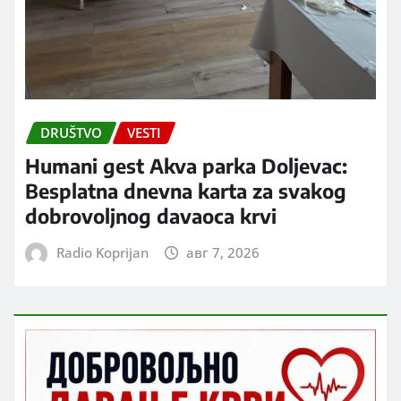
DRUŠTVO
VESTI
Humani gest Akva parka Doljevac:
Besplatna dnevna karta za svakog
dobrovoljnog davaoca krvi
Radio Koprijan
авг 7, 2026