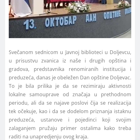
Svečanom sednicom u Javnoj biblioteci u Doljevcu,
u prisustvu zvanica iz naše i drugih opština i
gradova, predstavnika renomiranih institucija i
preduzeća, danas je obeležen Dan opštine Doljevac.
To je bila prilika je da se rezimiraju aktivnosti
lokalne samouprave od značaja u prethodnom
periodu, ali da se najave poslovi čija se realizacija
tek očekuje, kao i da se dodelom priznanja istaknu
preduzeća, ustanove i pojedinci koji svojim
zalaganjem pružaju primer ostalima kako treba
raditi na unapredjenju ovog kraja.