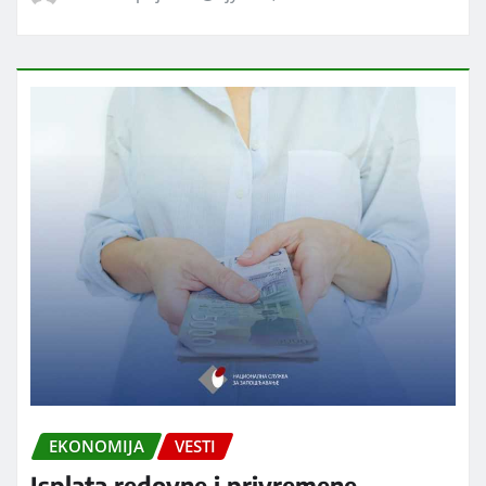
EKONOMIJA
VESTI
Isplata redovne i privremene