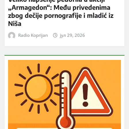
„Armagedon“: Među privedenima
zbog dečije pornografije i mladić iz
Niša
Radio Koprijan
јул 29, 2026