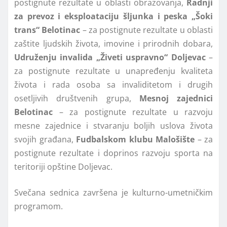
postignute rezultate u oblasti obrazovanja,
Radnji
za prevoz i eksploataciju šljunka i peska „Šoki
trans“ Belotinac
– za postignute rezultate u oblasti
zaštite ljudskih života, imovine i prirodnih dobara,
Udruženju invalida „Živeti uspravno“ Doljevac
–
za postignute rezultate u unapređenju kvaliteta
života i rada osoba sa invaliditetom i drugih
osetljivih društvenih grupa,
Mesnoj zajednici
Belotinac
– za postignute rezultate u razvoju
mesne zajednice i stvaranju boljih uslova života
svojih građana,
Fudbalskom klubu Malošište
– za
postignute rezultate i doprinos razvoju sporta na
teritoriji opštine Doljevac.
Svečana sednica završena je kulturno-umetničkim
programom.