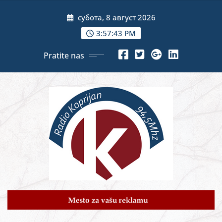
Skip
субота, 8 август 2026
to
content
3:57:44 PM
Pratite nas