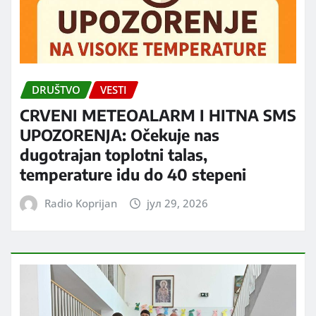
DRUŠTVO
VESTI
CRVENI METEOALARM I HITNA SMS
UPOZORENJA: Očekuje nas
dugotrajan toplotni talas,
temperature idu do 40 stepeni
Radio Koprijan
јул 29, 2026