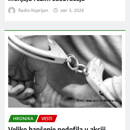
Radio Koprijan
авг 3, 2026
HRONIKA
VESTI
Veliko hapšenje pedofila u akciji