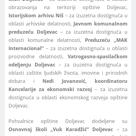
obrazovanja na teritoriji opštine Doljevac,
Istorijskom arhivu Niš
– za izuzetna dostignuća u
oblasti arhivske delatnosti,
Javnom komunalnom
preduzeću Doljevac
– za izuzetna dostignuća u
oblasti komunalne delatnosti,
Preduzeću „MAK
Internacional“
– za izuzetna dostignuća u oblasti
proizvodne delatnosti,
Vatrogasno-spasilačkom
odeljenju Doljevac
– za izuzetna dostignuća u
oblasti zaštite ljudskih života, imovine i prirodnih
dobara i
Nedi Jovanović, koordinatoru
Kancelarije za ekonomski razvoj
– za izuzetna
dostignuća u oblasti ekonomskog razvoja opštine
Doljevac.
Pohvalnice opštine Doljevac dodeljene su
Osnovnoj školi „Vuk Karadžić“ Doljevac
– za