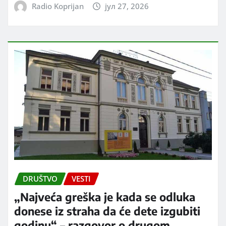
Radio Koprijan
јул 27, 2026
DRUŠTVO
VESTI
„Najveća greška je kada se odluka
donese iz straha da će dete izgubiti
godinu“ – razgovor o drugom