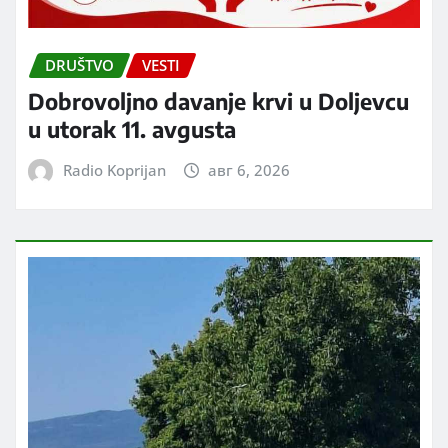
DRUŠTVO
VESTI
Dobrovoljno davanje krvi u Doljevcu
u utorak 11. avgusta
Radio Koprijan
авг 6, 2026