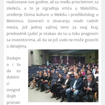
realizovane ove godine, ali su među prioritetnim za
sledeću, a to je izgradnja vrtića u Malošištu,
uređenje Doma kulture u Mekišu i predškolskog u
Belotincu. Govoreći o otvaranju novih radnih
mesta, još jednoj važnoj temi za ovaj kraj,
predsednik Ljubić je istakao da su u toku pregovori
sa investitorima, ali da se još uvek ne može govoriti
o detaljima.
Dodajm
o i to
da su
dobitni
ci
ovogod
išnjih
priznan