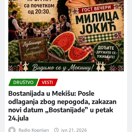
DRUŠTVO
VESTI
Bostanijada u Mekišu: Posle
odlaganja zbog nepogoda, zakazan
novi datum „Bostanijade” u petak
24.jula
Radio Koprijan
јул 21, 2026