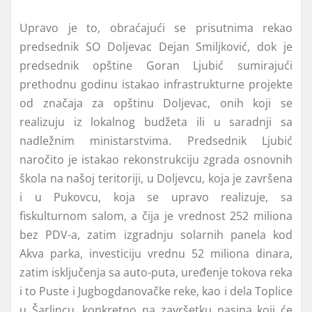
Upravo je to, obraćajući se prisutnima rekao
predsednik SO Doljevac Dejan Smiljković, dok je
predsednik opštine Goran Ljubić sumirajući
prethodnu godinu istakao infrastrukturne projekte
od značaja za opštinu Doljevac, onih koji se
realizuju iz lokalnog budžeta ili u saradnji sa
nadležnim ministarstvima. Predsednik Ljubić
naročito je istakao rekonstrukciju zgrada osnovnih
škola na našoj teritoriji, u Doljevcu, koja je završena
i u Pukovcu, koja se upravo realizuje, sa
fiskulturnom salom, a čija je vrednost 252 miliona
bez PDV-a, zatim izgradnju solarnih panela kod
Akva parka, investiciju vrednu 52 miliona dinara,
zatim isključenja sa auto-puta, uređenje tokova reka
i to Puste i Jugbogdanovačke reke, kao i dela Toplice
u Šarlincu, konkretno na završetku nasipa koji će