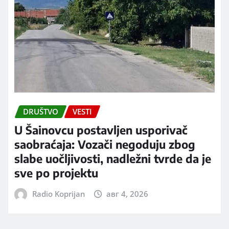
DRUŠTVO
VESTI
U Šainovcu postavljen usporivač
saobraćaja: Vozači negoduju zbog
slabe uočljivosti, nadležni tvrde da je
sve po projektu
Radio Koprijan
авг 4, 2026