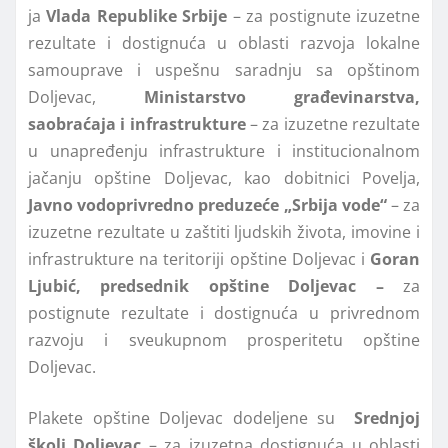
ja
Vlada Republike Srbije
– za postignute izuzetne
rezultate i dostignuća u oblasti razvoja lokalne
samouprave i uspešnu saradnju sa opštinom
Doljevac,
Ministarstvo građevinarstva,
saobraćaja i infrastrukture
– za izuzetne rezultate
u unapređenju infrastrukture i institucionalnom
jačanju opštine Doljevac, kao dobitnici Povelja,
Javno vodoprivredno preduzeće „Srbija vode“
– za
izuzetne rezultate u zaštiti ljudskih života, imovine i
infrastrukture na teritoriji opštine Doljevac i
Goran
Ljubić, predsednik opštine Doljevac –
za
postignute rezultate i dostignuća u privrednom
razvoju i sveukupnom prosperitetu opštine
Doljevac.
Plakete opštine Doljevac dodeljene su
Srednjoj
školi Doljevac
– za izuzetna dostignuća u oblasti