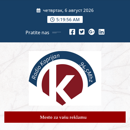
Skip
четвртак, 6 август 2026
to
content
5:19:58 AM
Pratite nas