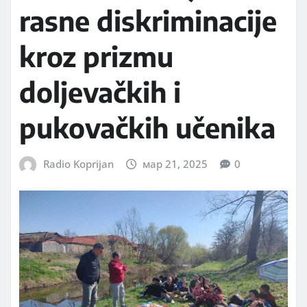
rasne diskriminacije
kroz prizmu
doljevačkih i
pukovačkih učenika
Radio Koprijan
мар 21, 2025
0