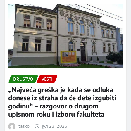
DRUŠTVO
VESTI
„Najveća greška je kada se odluka
donese iz straha da će dete izgubiti
godinu“ – razgovor o drugom
upisnom roku i izboru fakulteta
tatko
јул 23, 2026