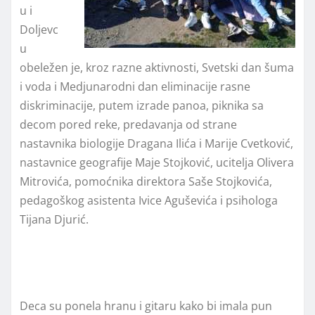
u i
Doljevc
u
obeležen je, kroz razne aktivnosti, Svetski dan šuma
i voda i Medjunarodni dan eliminacije rasne
diskriminacije, putem izrade panoa, piknika sa
decom pored reke, predavanja od strane
nastavnika biologije Dragana Ilića i Marije Cvetković,
nastavnice geografije Maje Stojković, ucitelja Olivera
Mitrovića, pomoćnika direktora Saše Stojkovića,
pedagoškog asistenta Ivice Aguševića i psihologa
Tijana Djurić.
Slot Gacor Terbaik
Deca su ponela hranu i gitaru kako bi imala pun