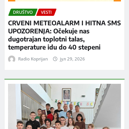
DRUŠTVO
VESTI
CRVENI METEOALARM I HITNA SMS
UPOZORENJA: Očekuje nas
dugotrajan toplotni talas,
temperature idu do 40 stepeni
Radio Koprijan
јул 29, 2026