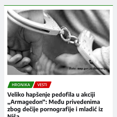
HRONIKA
VESTI
Veliko hapšenje pedofila u akciji
„Armagedon“: Među privedenima
zbog dečije pornografije i mladić iz
Niša