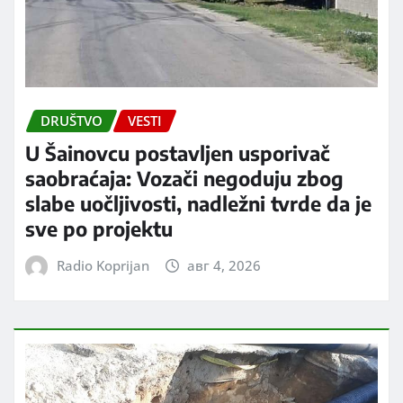
DRUŠTVO
VESTI
U Šainovcu postavljen usporivač
saobraćaja: Vozači negoduju zbog
slabe uočljivosti, nadležni tvrde da je
sve po projektu
Radio Koprijan
авг 4, 2026