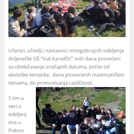
Učenici, učitelji i nastavnici mnogobrojnih odeljenja
doljevačke OŠ “Vuk Karadžić” ovih dana posvećeni
su obeležavanju značajnih datuma, počev od
ekološke tematike, dana posvećenih matematičkim
temama, do promovisanja različitosti.
S tim u
vezi u
odeljenj
ima u
Pukovc