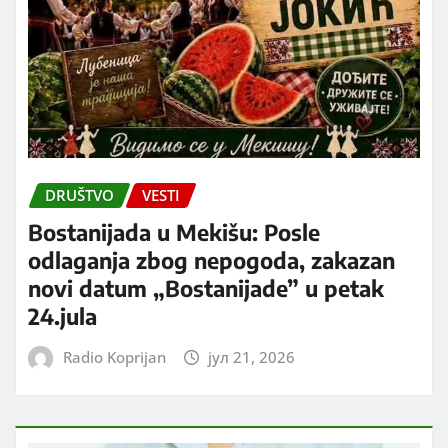
DRUŠTVO
VESTI
Bostanijada u Mekišu: Posle
odlaganja zbog nepogoda, zakazan
novi datum „Bostanijade” u petak
24.jula
Radio Koprijan
јул 21, 2026