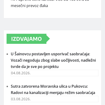
mesečni prevoz đaka
IZDVAJAMO
U Šainovcu postavljen usporivač saobraćaja:
Vozači negoduju zbog slabe uočljivosti, nadležni
tvrde da je sve po projektu
04.08.2026.
Sutra zatvorena Moravska ulica u Pukovcu:
Radovi na kanalizaciji menjaju režim saobraćaja
03.08.2026.