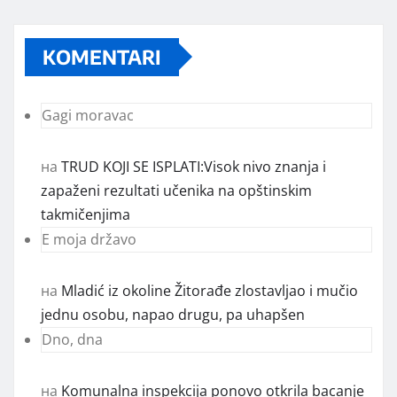
KOMENTARI
Gagi moravac
на
TRUD KOJI SE ISPLATI:Visok nivo znanja i
zapaženi rezultati učenika na opštinskim
takmičenjima
E moja državo
на
Mladić iz okoline Žitorađe zlostavljao i mučio
jednu osobu, napao drugu, pa uhapšen
Dno, dna
на
Komunalna inspekcija ponovo otkrila bacanje