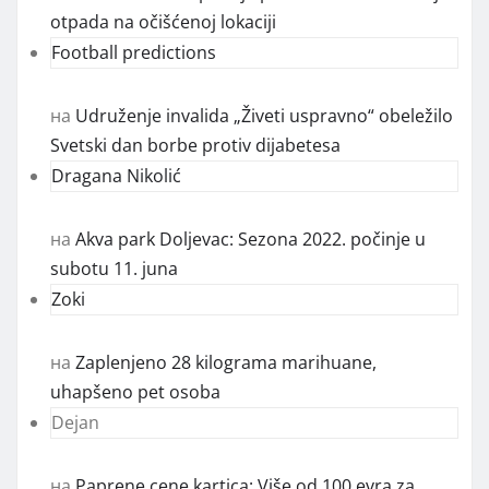
otpada na očišćenoj lokaciji
Football predictions
на
Udruženje invalida „Živeti uspravno“ obeležilo
Svetski dan borbe protiv dijabetesa
Dragana Nikolić
на
Akva park Doljevac: Sezona 2022. počinje u
subotu 11. juna
Zoki
на
Zaplenjeno 28 kilograma marihuane,
uhapšeno pet osoba
Dejan
на
Paprene cene kartica: Više od 100 evra za