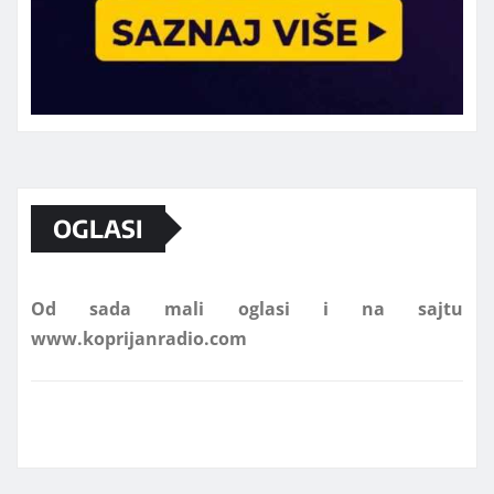
Marketing telefon 062 463 002
OGLASI
Od sada mali oglasi i na sajtu
www.koprijanradio.com