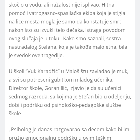
skočio u vodu, ali nažalost nije isplivao. Hitna
pomoć i vatrogasno-spasilačka ekipa koja je stigla
na lice mesta mogla je samo da konstatuje smrt
nakon što su izvukli telo dečaka. Istraga povodom
ovog slučaja je u toku. Kako smo saznali, sestra
nastradalog Stefana, koja je takođe maloletna, bila
je svedok ove tragedije.
U školi “Vuk Karadžić” u Malošištu zavladao je muk,
a svi su potreseni gubitkom mladog učenika.
Direktor škole, Goran Ilić, izjavio je da su učenici
sedmog razreda, sa kojima je Stefan bio u odeljenju,
dobili podršku od psihološko-pedagoške službe
škole.
„Psiholog je danas razgovarao sa decom kako bi im
pružio emocionalnu podršku u ovim teškim