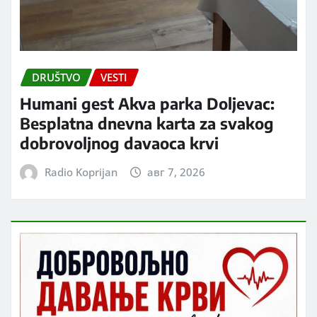
DRUŠTVO
VESTI
Humani gest Akva parka Doljevac:
Besplatna dnevna karta za svakog
dobrovoljnog davaoca krvi
Radio Koprijan
авг 7, 2026