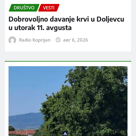
DRUŠTVO
VESTI
Dobrovoljno davanje krvi u Doljevcu
u utorak 11. avgusta
Radio Koprijan
авг 6, 2026