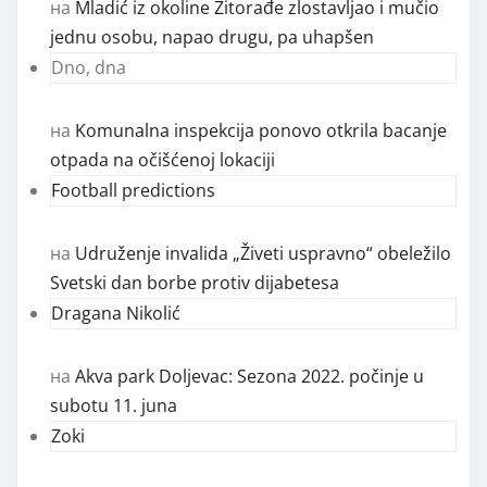
на
Mladić iz okoline Žitorađe zlostavljao i mučio
jednu osobu, napao drugu, pa uhapšen
Dno, dna
на
Komunalna inspekcija ponovo otkrila bacanje
otpada na očišćenoj lokaciji
Football predictions
на
Udruženje invalida „Živeti uspravno“ obeležilo
Svetski dan borbe protiv dijabetesa
Dragana Nikolić
на
Akva park Doljevac: Sezona 2022. počinje u
subotu 11. juna
Zoki