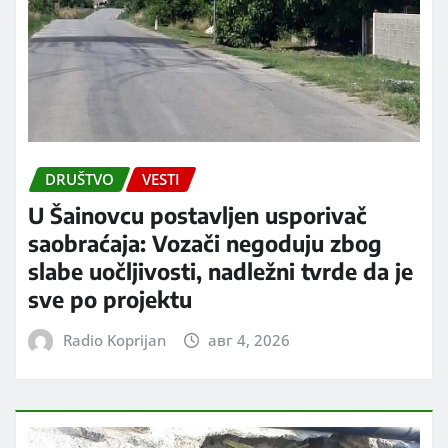
DRUŠTVO
VESTI
U Šainovcu postavljen usporivač
saobraćaja: Vozači negoduju zbog
slabe uočljivosti, nadležni tvrde da je
sve po projektu
Radio Koprijan
авг 4, 2026