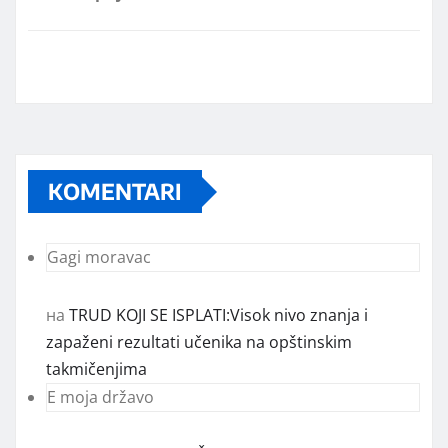
KOMENTARI
Gagi moravac
на
TRUD KOJI SE ISPLATI:Visok nivo znanja i
zapaženi rezultati učenika na opštinskim
takmičenjima
E moja državo