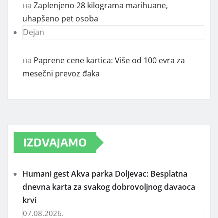
на
Zaplenjeno 28 kilograma marihuane,
uhapšeno pet osoba
Dejan
на
Paprene cene kartica: Više od 100 evra za
mesečni prevoz đaka
IZDVAJAMO
Humani gest Akva parka Doljevac: Besplatna
dnevna karta za svakog dobrovoljnog davaoca
krvi
07.08.2026.