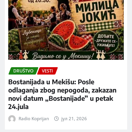
DRUŠTVO
VESTI
Bostanijada u Mekišu: Posle
odlaganja zbog nepogoda, zakazan
novi datum „Bostanijade” u petak
24.jula
Radio Koprijan
јул 21, 2026