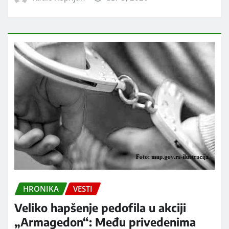
HRONIKA
VESTI
Veliko hapšenje pedofila u akciji
„Armagedon“: Među privedenima