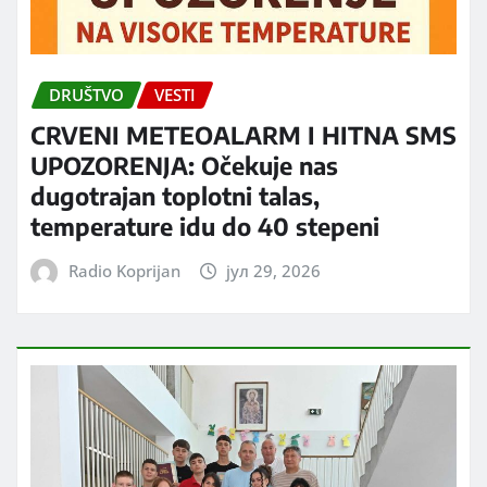
DRUŠTVO
VESTI
CRVENI METEOALARM I HITNA SMS
UPOZORENJA: Očekuje nas
dugotrajan toplotni talas,
temperature idu do 40 stepeni
Radio Koprijan
јул 29, 2026