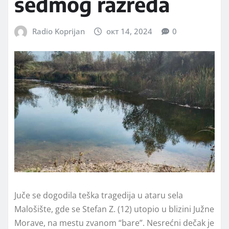
sedmog razreda
Radio Koprijan
окт 14, 2024
0
Juče se dogodila teška tragedija u ataru sela
Malošište, gde se Stefan Z. (12) utopio u blizini Južne
Morave, na mestu zvanom “bare”. Nesrećni dečak je