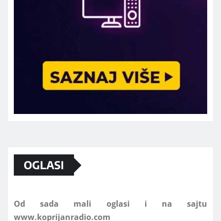
Marketing telefon 062 463 002
OGLASI
Od sada mali oglasi i na sajtu
www.koprijanradio.com