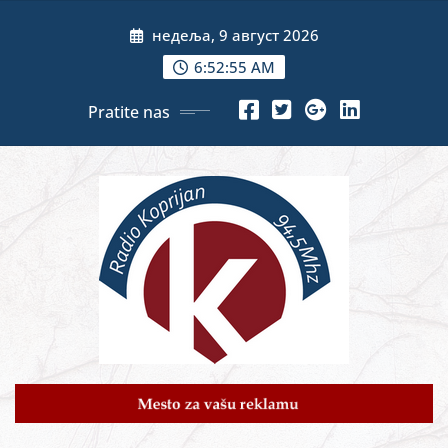
Skip
недеља, 9 август 2026
to
content
6:52:56 AM
Pratite nas