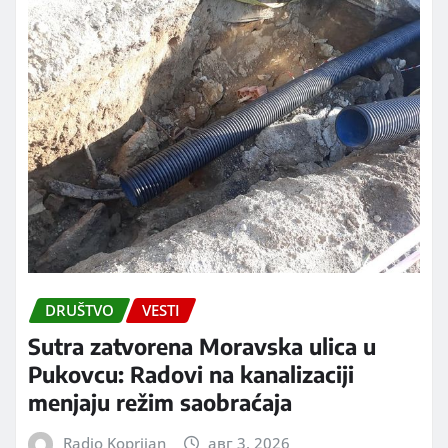
DRUŠTVO
VESTI
Sutra zatvorena Moravska ulica u
Pukovcu: Radovi na kanalizaciji
menjaju režim saobraćaja
Radio Koprijan
авг 3, 2026