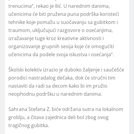
trenucima“, rekao je Ilić. U narednim danima,
učenicima će biti pružena puna podrška koristeći
tehnike koje pomažu u suočavanju sa gubitkom i
traumom, uključujući razgovore o osećanjima,
izražavanje tuge kroz kreativne aktivnosti i
organizovanje grupnih sesija koje će omogućiti
učenicima da podele svoja iskustva i osećanja“.
Školski kolektiv izrazio je duboko žaljenje i saučešće
porodici nastradalog dečaka, dok će stručni tim
nastaviti da radi sa decom kako bi im pružio
neophodnu podršku u narednim danima.
Sahrana Stefana Z. biće održana sutra na lokalnom
groblju, a čitava zajednica deli bol zbog ovog
tragičnog gubitka.