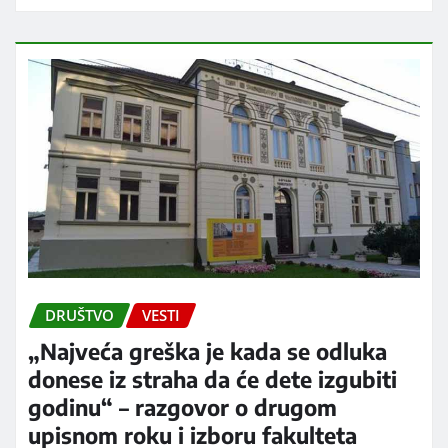
DRUŠTVO
VESTI
„Najveća greška je kada se odluka
donese iz straha da će dete izgubiti
godinu“ – razgovor o drugom
upisnom roku i izboru fakulteta