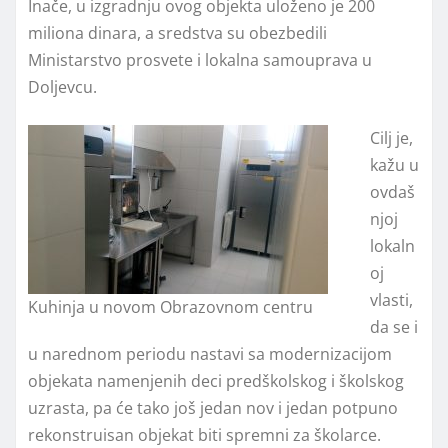
Inače, u izgradnju ovog objekta uloženo je 200
miliona dinara, a sredstva su obezbedili
Ministarstvo prosvete i lokalna samouprava u
Doljevcu.
Cilj je,
kažu u
ovdaš
njoj
lokaln
oj
vlasti,
Kuhinja u novom Obrazovnom centru
da se i
u narednom periodu nastavi sa modernizacijom
objekata namenjenih deci predškolskog i školskog
uzrasta, pa će tako još jedan nov i jedan potpuno
rekonstruisan objekat biti spremni za školarce.