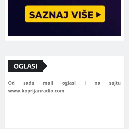
Marketing telefon 062 463 002
OGLASI
Od sada mali oglasi i na sajtu
www.koprijanradio.com