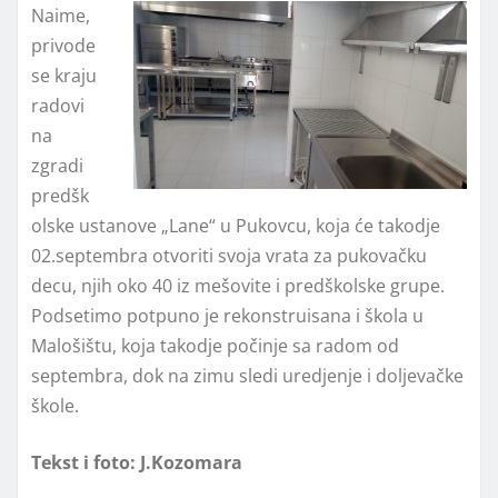
Naime,
privode
se kraju
radovi
na
zgradi
predšk
olske ustanove „Lane“ u Pukovcu, koja će takodje
02.septembra otvoriti svoja vrata za pukovačku
decu, njih oko 40 iz mešovite i predškolske grupe.
Podsetimo potpuno je rekonstruisana i škola u
Malošištu, koja takodje počinje sa radom od
septembra, dok na zimu sledi uredjenje i doljevačke
škole.
Tekst i foto: J.Kozomara