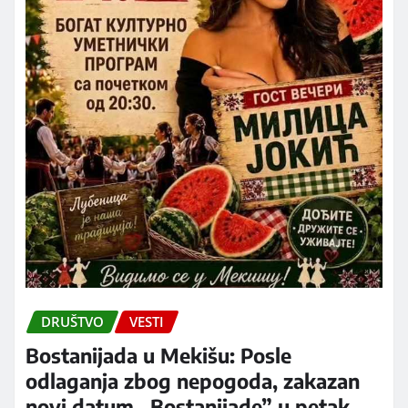
DRUŠTVO
VESTI
Bostanijada u Mekišu: Posle
odlaganja zbog nepogoda, zakazan
novi datum „Bostanijade” u petak