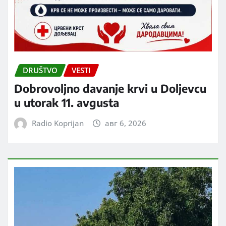
DRUŠTVO
VESTI
Dobrovoljno davanje krvi u Doljevcu
u utorak 11. avgusta
Radio Koprijan
авг 6, 2026