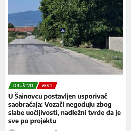
DRUŠTVO
VESTI
U Šainovcu postavljen usporivač
saobraćaja: Vozači negoduju zbog
slabe uočljivosti, nadležni tvrde da je
sve po projektu