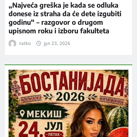
„Najveća greška je kada se odluka
donese iz straha da će dete izgubiti
godinu“ – razgovor o drugom
upisnom roku i izboru fakulteta
tatko
јул 23, 2026