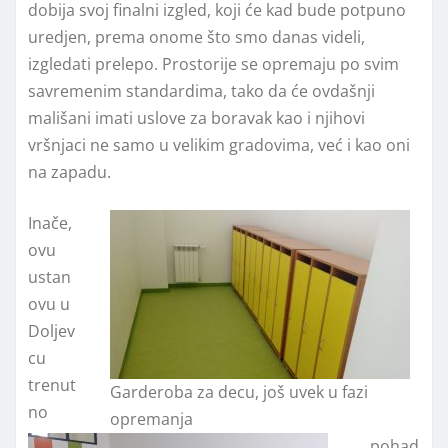
dobija svoj finalni izgled, koji će kad bude potpuno
uredjen, prema onome što smo danas videli,
izgledati prelepo. Prostorije se opremaju po svim
savremenim standardima, tako da će ovdašnji
mališani imati uslove za boravak kao i njihovi
vršnjaci ne samo u velikim gradovima, već i kao oni
na zapadu.
Inače,
ovu
ustan
ovu u
Doljev
cu
trenut
Garderoba za decu, još uvek u fazi
no
opremanja
pohad