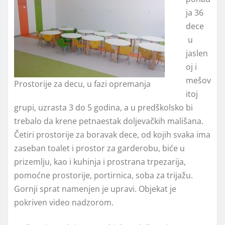
ja 36
dece
u
jaslen
oj i
mešov
Prostorije za decu, u fazi opremanja
itoj
grupi, uzrasta 3 do 5 godina, a u predškolsko bi
trebalo da krene petnaestak doljevačkih mališana.
Četiri prostorije za boravak dece, od kojih svaka ima
zaseban toalet i prostor za garderobu, biće u
prizemlju, kao i kuhinja i prostrana trpezarija,
pomoćne prostorije, portirnica, soba za trijažu.
Gornji sprat namenjen je upravi. Objekat je
pokriven video nadzorom.