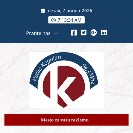
Skip
петак, 7 август 2026
to
content
7:13:36 AM
Pratite nas