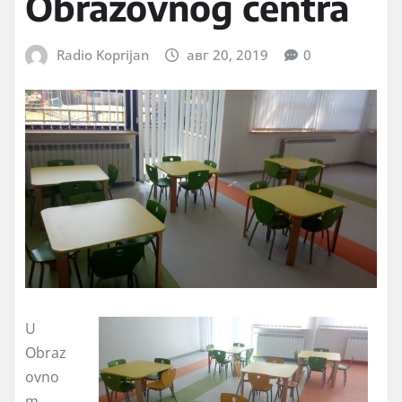
Obrazovnog centra
Radio Koprijan
авг 20, 2019
0
U
Obraz
ovno
m