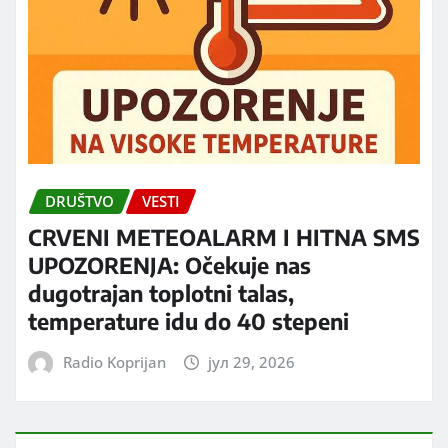
DRUŠTVO
VESTI
CRVENI METEOALARM I HITNA SMS
UPOZORENJA: Očekuje nas
dugotrajan toplotni talas,
temperature idu do 40 stepeni
Radio Koprijan
јул 29, 2026