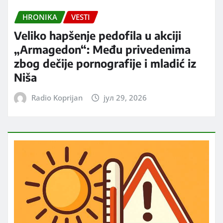
HRONIKA
VESTI
Veliko hapšenje pedofila u akciji
„Armagedon“: Među privedenima
zbog dečije pornografije i mladić iz
Niša
Radio Koprijan
јул 29, 2026