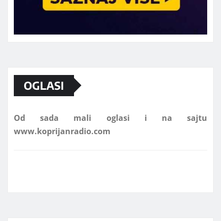
Marketing telefon 062 463 002
OGLASI
Od sada mali oglasi i na sajtu
www.koprijanradio.com