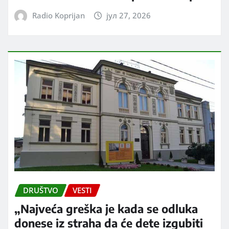
Radio Koprijan
јул 27, 2026
DRUŠTVO
VESTI
„Najveća greška je kada se odluka
donese iz straha da će dete izgubiti