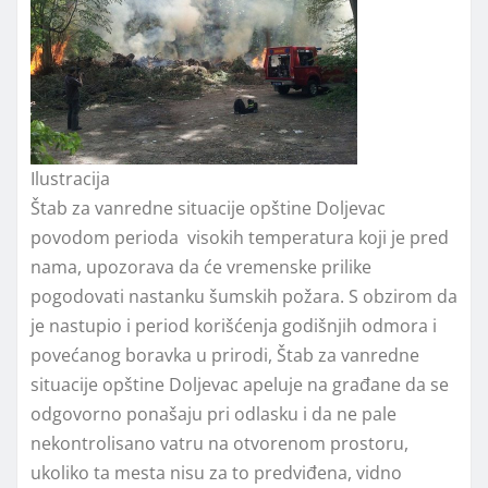
Ilustracija
Štab za vanredne situacije opštine Doljevac
povodom perioda visokih temperatura koji je pred
nama, upozorava da će vremenske prilike
pogodovati nastanku šumskih požara. S obzirom da
je nastupio i period korišćenja godišnjih odmora i
povećanog boravka u prirodi, Štab za vanredne
situacije opštine Doljevac apeluje na građane da se
odgovorno ponašaju pri odlasku i da ne pale
nekontrolisano vatru na otvorenom prostoru,
ukoliko ta mesta nisu za to predviđena, vidno