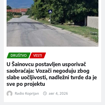
DRUŠTVO
VESTI
U Šainovcu postavljen usporivač
saobraćaja: Vozači negoduju zbog
slabe uočljivosti, nadležni tvrde da je
sve po projektu
Radio Koprijan
авг 4, 2026