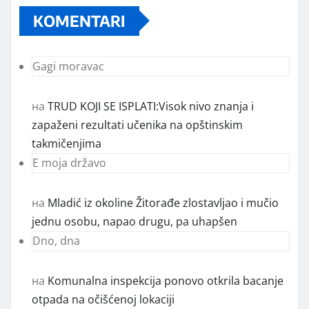
KOMENTARI
Gagi moravac
на
TRUD KOJI SE ISPLATI:Visok nivo znanja i
zapaženi rezultati učenika na opštinskim
takmičenjima
E moja državo
на
Mladić iz okoline Žitorađe zlostavljao i mučio
jednu osobu, napao drugu, pa uhapšen
Dno, dna
на
Komunalna inspekcija ponovo otkrila bacanje
otpada na očišćenoj lokaciji