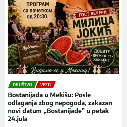
DRUŠTVO
VESTI
Bostanijada u Mekišu: Posle
odlaganja zbog nepogoda, zakazan
novi datum „Bostanijade” u petak
24.jula