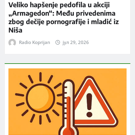
Veliko hapšenje pedofila u akciji
„Armagedon“: Među privedenima
zbog dečije pornografije i mladić iz
Niša
Radio Koprijan
јул 29, 2026