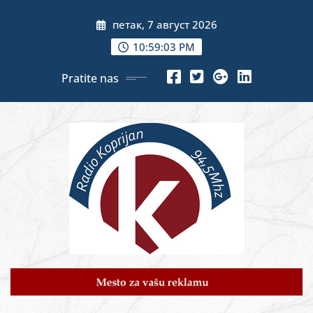
Skip
петак, 7 август 2026
to
content
10:59:05 PM
Pratite nas