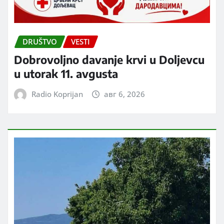
DRUŠTVO
VESTI
Dobrovoljno davanje krvi u Doljevcu
u utorak 11. avgusta
Radio Koprijan
авг 6, 2026