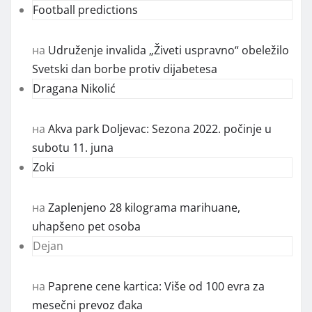
Football predictions
на
Udruženje invalida „Živeti uspravno“ obeležilo
Svetski dan borbe protiv dijabetesa
Dragana Nikolić
на
Akva park Doljevac: Sezona 2022. počinje u
subotu 11. juna
Zoki
на
Zaplenjeno 28 kilograma marihuane,
uhapšeno pet osoba
Dejan
на
Paprene cene kartica: Više od 100 evra za
mesečni prevoz đaka