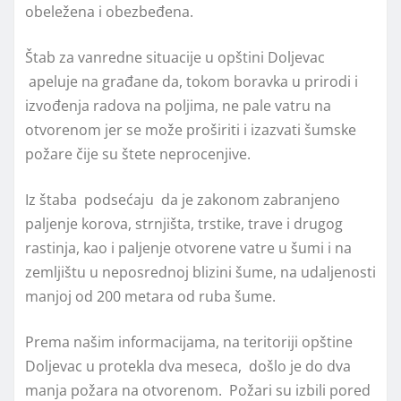
obeležena i obezbeđena.
Štab za vanredne situacije u opštini Doljevac
apeluje na građane da, tokom boravka u prirodi i
izvođenja radova na poljima, ne pale vatru na
otvorenom jer se može proširiti i izazvati šumske
požare čije su štete neprocenjive.
Iz štaba podsećaju da je zakonom zabranjeno
paljenje korova, strnjišta, trstike, trave i drugog
rastinja, kao i paljenje otvorene vatre u šumi i na
zemljištu u neposrednoj blizini šume, na udaljenosti
manjoj od 200 metara od ruba šume.
Prema našim informacijama, na teritoriji opštine
Doljevac u protekla dva meseca, došlo je do dva
manja požara na otvorenom. Požari su izbili pored