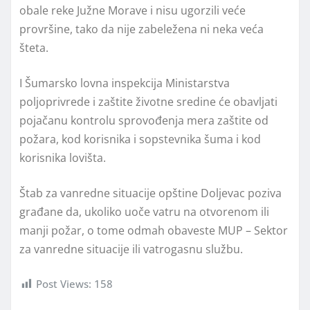
obale reke Južne Morave i nisu ugorzili veće
provršine, tako da nije zabeležena ni neka veća
šteta.
I Šumarsko lovna inspekcija Ministarstva
poljoprivrede i zaštite životne sredine će obavljati
pojačanu kontrolu sprovođenja mera zaštite od
požara, kod korisnika i sopstevnika šuma i kod
korisnika lovišta.
Štab za vanredne situacije opštine Doljevac poziva
građane da, ukoliko uoče vatru na otvorenom ili
manji požar, o tome odmah obaveste MUP – Sektor
za vanredne situacije ili vatrogasnu službu.
Post Views:
158