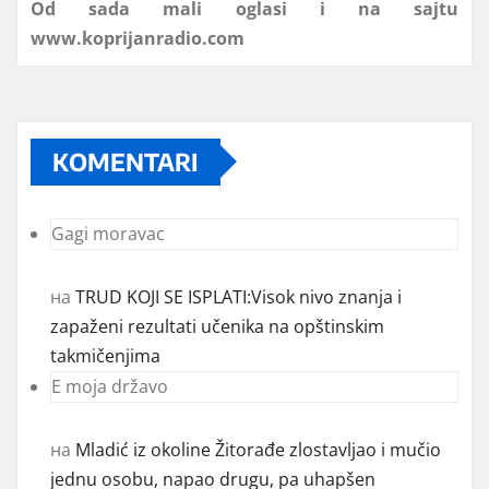
KOMENTARI
Gagi moravac
на
TRUD KOJI SE ISPLATI:Visok nivo znanja i
zapaženi rezultati učenika na opštinskim
takmičenjima
E moja državo
на
Mladić iz okoline Žitorađe zlostavljao i mučio
jednu osobu, napao drugu, pa uhapšen