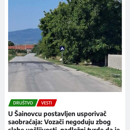
DRUŠTVO
VESTI
U Šainovcu postavljen usporivač
saobraćaja: Vozači negoduju zbog
slabe uočljivosti, nadležni tvrde da je