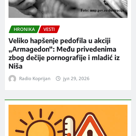
HRONIKA
VESTI
Veliko hapšenje pedofila u akciji
„Armagedon“: Među privedenima
zbog dečije pornografije i mladić iz
Niša
Radio Koprijan
јул 29, 2026