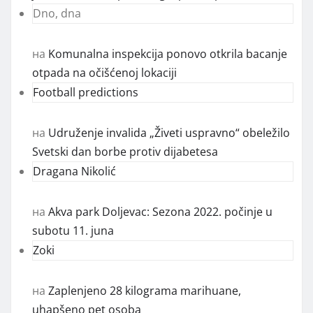
Dno, dna
на
Komunalna inspekcija ponovo otkrila bacanje
otpada na očišćenoj lokaciji
Football predictions
на
Udruženje invalida „Živeti uspravno“ obeležilo
Svetski dan borbe protiv dijabetesa
Dragana Nikolić
на
Akva park Doljevac: Sezona 2022. počinje u
subotu 11. juna
Zoki
на
Zaplenjeno 28 kilograma marihuane,
uhapšeno pet osoba