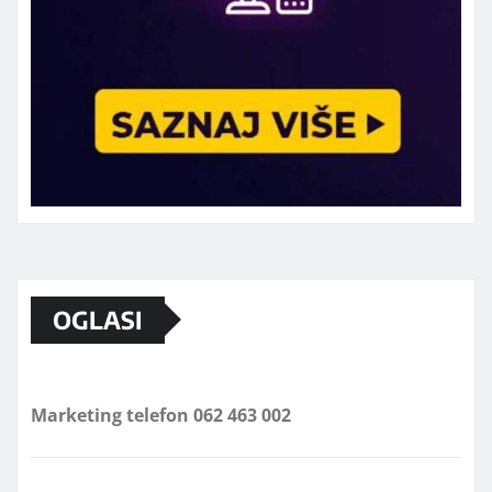
OGLASI
Marketing telefon 062 463 002
Od sada mali oglasi i na sajtu
www.koprijanradio.com