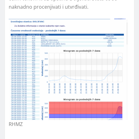
naknadno procenjivati i utvrđivati.
RHMZ