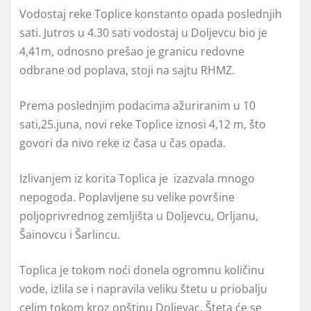
Vodostaj reke Toplice konstanto opada poslednjih
sati. Jutros u 4.30 sati vodostaj u Doljevcu bio je
4,41m, odnosno prešao je granicu redovne
odbrane od poplava, stoji na sajtu RHMZ.
Prema poslednjim podacima ažuriranim u 10
sati,25.juna, novi reke Toplice iznosi 4,12 m, što
govori da nivo reke iz časa u čas opada.
Izlivanjem iz korita Toplica je izazvala mnogo
nepogoda. Poplavljene su velike površine
poljoprivrednog zemljišta u Doljevcu, Orljanu,
Šainovcu i Šarlincu.
Toplica je tokom noći donela ogromnu količinu
vode, izlila se i napravila veliku štetu u priobalju
celim tokom kroz opštinu Doljevac. Šteta će se