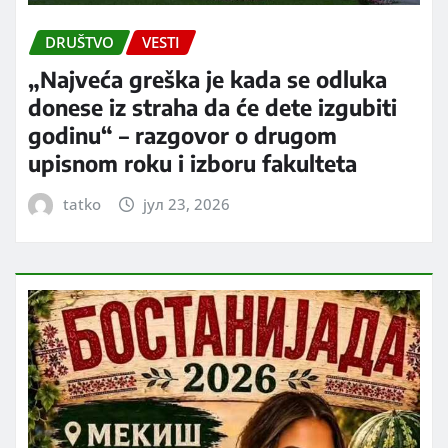
DRUŠTVO
VESTI
„Najveća greška je kada se odluka
donese iz straha da će dete izgubiti
godinu“ – razgovor o drugom
upisnom roku i izboru fakulteta
tatko
јул 23, 2026