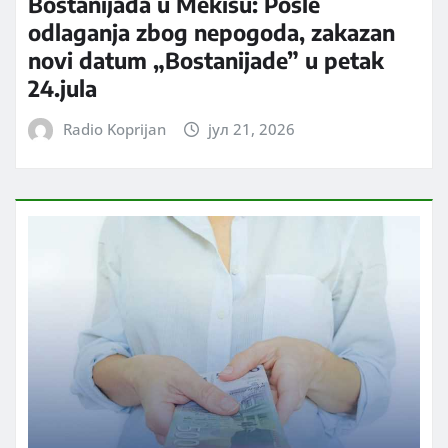
Bostanijada u Mekišu: Posle
odlaganja zbog nepogoda, zakazan
novi datum „Bostanijade” u petak
24.jula
Radio Koprijan
јул 21, 2026