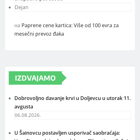
Dejan
на
Paprene cene kartica: Više od 100 evra za
mesečni prevoz đaka
IZDVAJAMO
Dobrovoljno davanje krvi u Doljevcu u utorak 11.
avgusta
06.08.2026.
U Šainovcu postavljen usporivač saobraćaja: