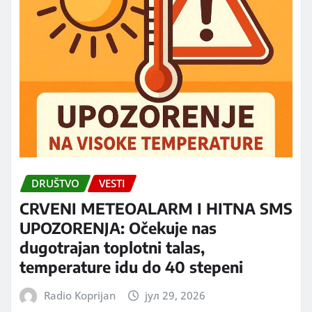
DRUŠTVO
VESTI
CRVENI METEOALARM I HITNA SMS
UPOZORENJA: Očekuje nas
dugotrajan toplotni talas,
temperature idu do 40 stepeni
Radio Koprijan
јул 29, 2026