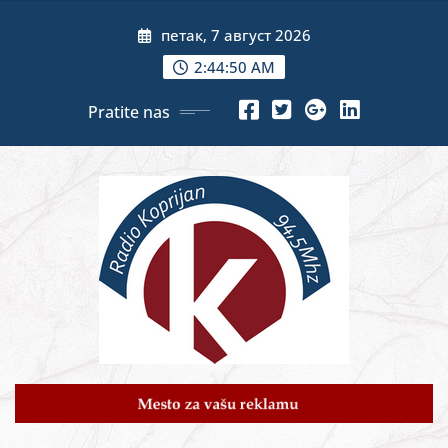
Skip
петак, 7 август 2026
to
content
2:44:52 AM
Pratite nas