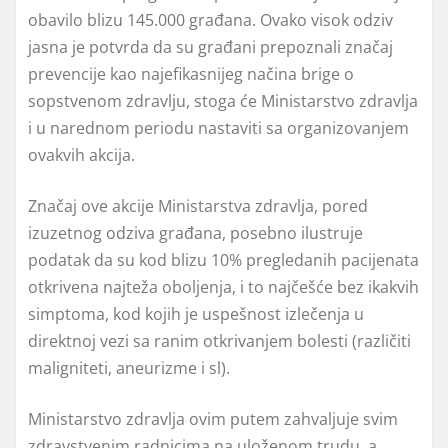
obavilo blizu 145.000 građana. Ovako visok odziv
jasna je potvrda da su građani prepoznali značaj
prevencije kao najefikasnijeg načina brige o
sopstvenom zdravlјu, stoga će Ministarstvo zdravlјa
i u narednom periodu nastaviti sa organizovanjem
ovakvih akcija.
Značaj ove akcije Ministarstva zdravlјa, pored
izuzetnog odziva građana, posebno ilustruje
podatak da su kod blizu 10% pregledanih pacijenata
otkrivena najteža obolјenja, i to najčešće bez ikakvih
simptoma, kod kojih je uspešnost izlečenja u
direktnoj vezi sa ranim otkrivanjem bolesti (različiti
maligniteti, aneurizme i sl).
Ministarstvo zdravlјa ovim putem zahvalјuje svim
zdravstvenim radnicima na uloženom trudu, a