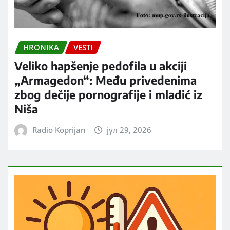
HRONIKA
VESTI
Veliko hapšenje pedofila u akciji
„Armagedon“: Među privedenima
zbog dečije pornografije i mladić iz
Niša
Radio Koprijan
јул 29, 2026