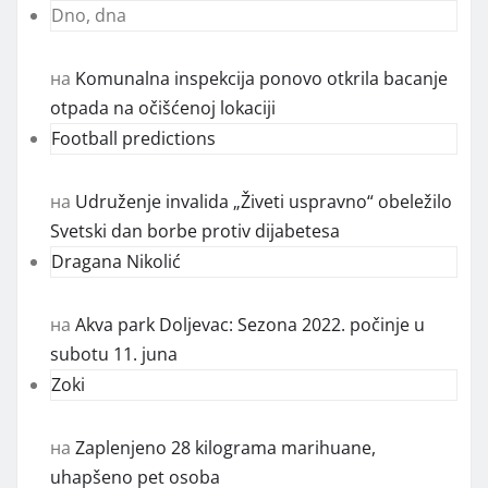
Dno, dna
на
Komunalna inspekcija ponovo otkrila bacanje
otpada na očišćenoj lokaciji
Football predictions
на
Udruženje invalida „Živeti uspravno“ obeležilo
Svetski dan borbe protiv dijabetesa
Dragana Nikolić
на
Akva park Doljevac: Sezona 2022. počinje u
subotu 11. juna
Zoki
на
Zaplenjeno 28 kilograma marihuane,
uhapšeno pet osoba