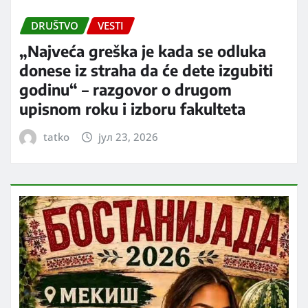
DRUŠTVO
VESTI
„Najveća greška je kada se odluka
donese iz straha da će dete izgubiti
godinu“ – razgovor o drugom
upisnom roku i izboru fakulteta
tatko
јул 23, 2026