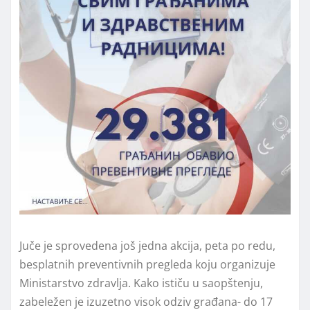
Juče je sprovedena još jedna akcija, peta po redu,
besplatnih preventivnih pregleda koju organizuje
Ministarstvo zdravlјa. Kako ističu u saopštenju,
zabeležen je izuzetno visok odziv građana- do 17