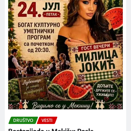
DRUŠTVO
VESTI
Bostanijada u Mekišu: Posle