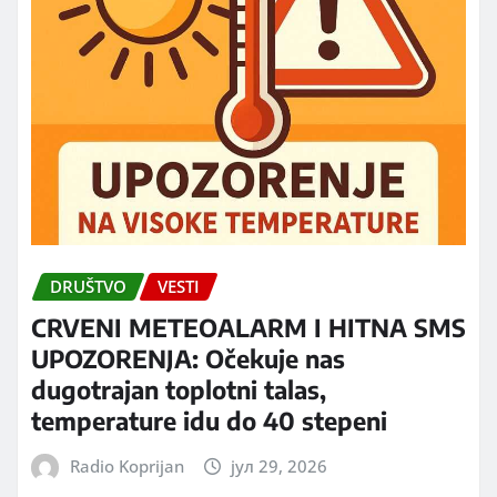
DRUŠTVO
VESTI
CRVENI METEOALARM I HITNA SMS
UPOZORENJA: Očekuje nas
dugotrajan toplotni talas,
temperature idu do 40 stepeni
Radio Koprijan
јул 29, 2026