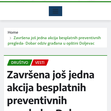
Home
Završena još jedna akcija besplatnih preventivnih
pregleda- Dobar odziv građana u opštini Doljevac
DRUŠTVO
VESTI
Završena još jedna
akcija besplatnih
preventivnih