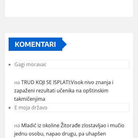
KOMENTARI
Gagi moravac
на
TRUD KOJI SE ISPLATI:Visok nivo znanja i
zapaženi rezultati učenika na opštinskim
takmičenjima
E moja državo
на
Mladić iz okoline Žitorađe zlostavljao i mučio
jednu osobu, napao drugu, pa uhapšen