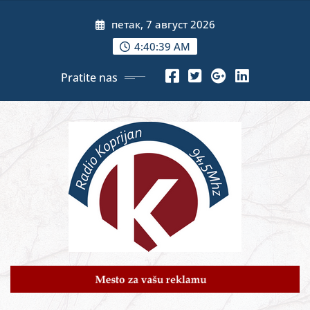
Skip
петак, 7 август 2026
to
content
4:40:40 AM
Pratite nas