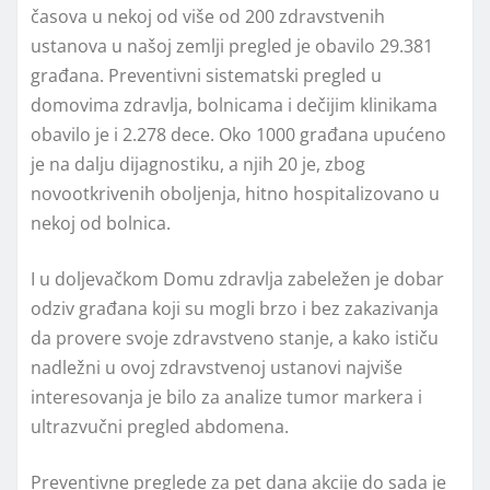
časova u nekoj od više od 200 zdravstvenih
ustanova u našoj zemlјi pregled je obavilo 29.381
građana. Preventivni sistematski pregled u
domovima zdravlјa, bolnicama i dečijim klinikama
obavilo je i 2.278 dece. Oko 1000 građana upućeno
je na dalјu dijagnostiku, a njih 20 je, zbog
novootkrivenih obolјenja, hitno hospitalizovano u
nekoj od bolnica.
I u doljevačkom Domu zdravlja zabeležen je dobar
odziv građana koji su mogli brzo i bez zakazivanja
da provere svoje zdravstveno stanje, a kako ističu
nadležni u ovoj zdravstvenoj ustanovi najviše
interesovanja je bilo za analize tumor markera i
ultrazvučni pregled abdomena.
Preventivne preglede za pet dana akcije do sada je