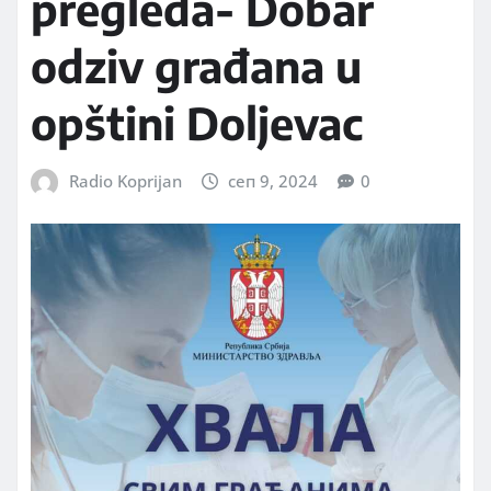
pregleda- Dobar
odziv građana u
opštini Doljevac
Radio Koprijan
сеп 9, 2024
0