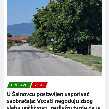
DRUŠTVO
VESTI
U Šainovcu postavljen usporivač
saobraćaja: Vozači negoduju zbog
slabe uočljivosti, nadležni tvrde da je