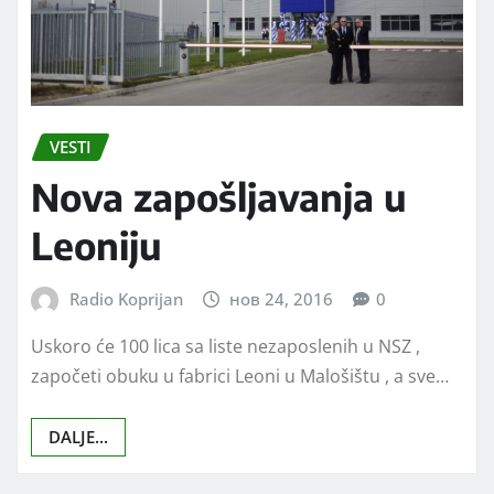
VESTI
Nova zapošljavanja u
Leoniju
Radio Koprijan
нов 24, 2016
0
Uskoro će 100 lica sa liste nezaposlenih u NSZ ,
započeti obuku u fabrici Leoni u Malošištu , a sve…
DALJE...