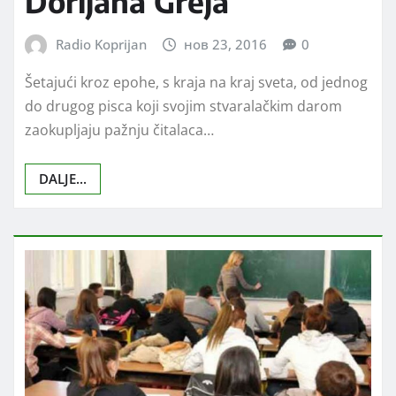
Dorijana Greja
Radio Koprijan
нов 23, 2016
0
Šetajući kroz epohe, s kraja na kraj sveta, od jednog
do drugog pisca koji svojim stvaralačkim darom
zaokupljaju pažnju čitalaca…
DALJE...