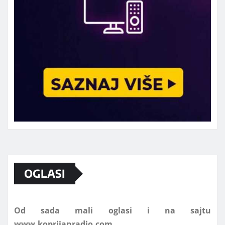
Marketing telefon 062 463 002
OGLASI
Od sada mali oglasi i na sajtu
www.koprijanradio.com