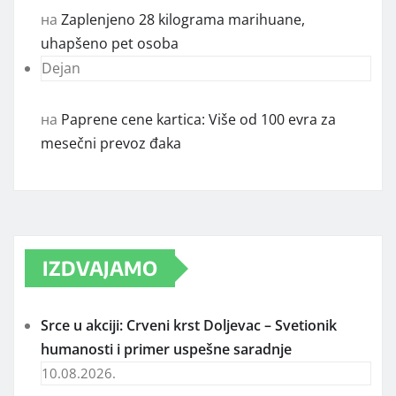
на
Zaplenjeno 28 kilograma marihuane,
uhapšeno pet osoba
Dejan
на
Paprene cene kartica: Više od 100 evra za
mesečni prevoz đaka
IZDVAJAMO
Srce u akciji: Crveni krst Doljevac – Svetionik
humanosti i primer uspešne saradnje
10.08.2026.