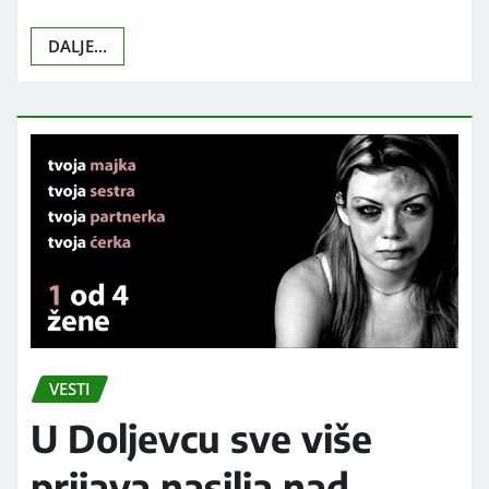
DALJE...
VESTI
U Doljevcu sve više
prijava nasilja nad