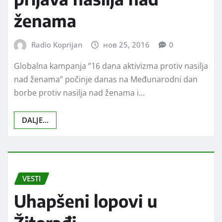
ženama
Radio Koprijan
нов 25, 2016
0
Globalna kampanja ”16 dana aktivizma protiv nasilja
nad ženama” počinje danas na Međunarodni dan
borbe protiv nasilja nad ženama i…
DALJE...
VESTI
Uhapšeni lopovi u