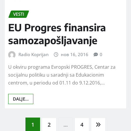
VESTI
EU Progres finansira
samozapošljavanje
Radio Koprijan
нов 16, 2016
0
U okviru programa Evropski PROGRES, Centar za
socijalnu politiku u saradnji sa Edukacionim
centrom, u periodu od 01.11 do 9.12.2016,…
DALJE...
Posts
1
2
…
4