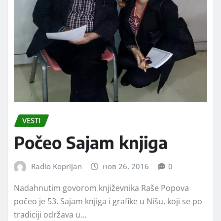
VESTI
Počeo Sajam knjiga
Radio Koprijan
нов 26, 2016
0
Nadahnutim govorom književnika Raše Popova
počeo je 53. Sajam knjiga i grafike u Nišu, koji se po
tradiciji održava u…