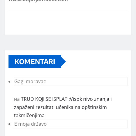
KOMENTARI
Gagi moravac
на
TRUD KOJI SE ISPLATI:Visok nivo znanja i
zapaženi rezultati učenika na opštinskim
takmičenjima
E moja državo