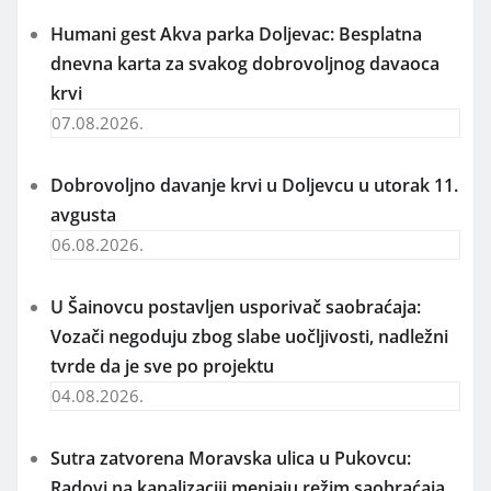
Humani gest Akva parka Doljevac: Besplatna
dnevna karta za svakog dobrovoljnog davaoca
krvi
07.08.2026.
Dobrovoljno davanje krvi u Doljevcu u utorak 11.
avgusta
06.08.2026.
U Šainovcu postavljen usporivač saobraćaja:
Vozači negoduju zbog slabe uočljivosti, nadležni
tvrde da je sve po projektu
04.08.2026.
Sutra zatvorena Moravska ulica u Pukovcu:
Radovi na kanalizaciji menjaju režim saobraćaja