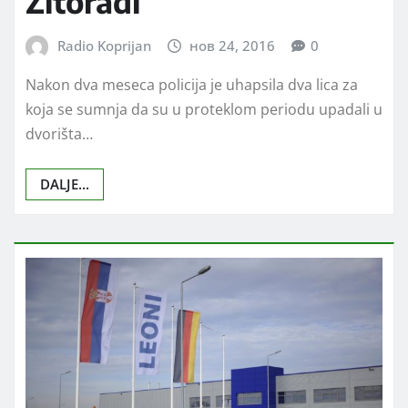
Žitorađi
Radio Koprijan
нов 24, 2016
0
Nakon dva meseca policija je uhapsila dva lica za
koja se sumnja da su u proteklom periodu upadali u
dvorišta…
DALJE...