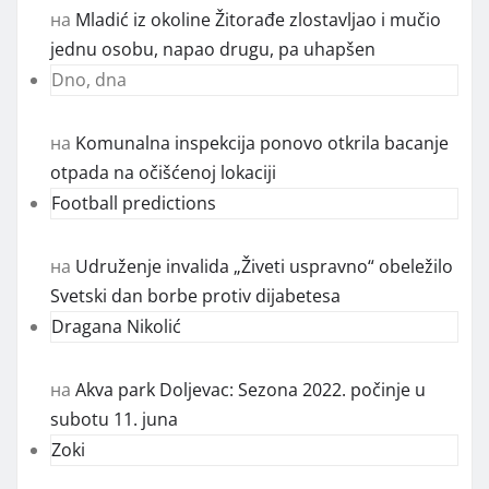
на
Mladić iz okoline Žitorađe zlostavljao i mučio
jednu osobu, napao drugu, pa uhapšen
Dno, dna
на
Komunalna inspekcija ponovo otkrila bacanje
otpada na očišćenoj lokaciji
Football predictions
на
Udruženje invalida „Živeti uspravno“ obeležilo
Svetski dan borbe protiv dijabetesa
Dragana Nikolić
на
Akva park Doljevac: Sezona 2022. počinje u
subotu 11. juna
Zoki