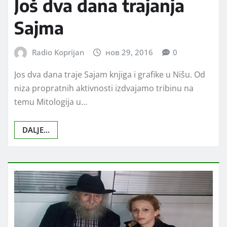
Još dva dana trajanja
Sajma
Radio Koprijan
нов 29, 2016
0
Jos dva dana traje Sajam knjiga i grafike u Nišu. Od
niza propratnih aktivnosti izdvajamo tribinu na
temu Mitologija u…
DALJE...