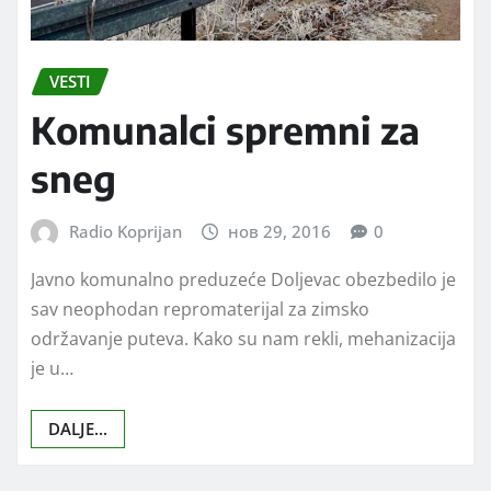
VESTI
Komunalci spremni za
sneg
Radio Koprijan
нов 29, 2016
0
Javno komunalno preduzeće Doljevac obezbedilo je
sav neophodan repromaterijal za zimsko
održavanje puteva. Kako su nam rekli, mehanizacija
je u…
DALJE...