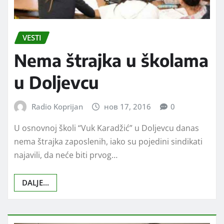
VESTI
Nema štrajka u školama
u Doljevcu
Radio Koprijan
нов 17, 2016
0
U osnovnoj školi “Vuk Karadžić” u Doljevcu danas
nema štrajka zaposlenih, iako su pojedini sindikati
najavili, da neće biti prvog…
DALJE...