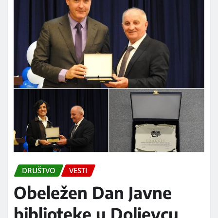
DRUŠTVO
VESTI
Obeležen Dan Javne
biblioteke u Doljevcu