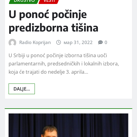
DRUŠTVO
VESTI
U ponoć počinje
predizborna tišina
Radio Koprijan
мар 31, 2022
0
U Srbiji u ponoć počinje izborna tišina uoči
parlamentarnih, predsedničkih i lokalnih izbora,
koja će trajati do nedelje 3. aprila…
DALJE...