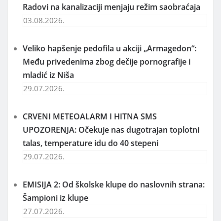
Radovi na kanalizaciji menjaju režim saobraćaja
03.08.2026.
Veliko hapšenje pedofila u akciji „Armagedon“:
Među privedenima zbog dečije pornografije i
mladić iz Niša
29.07.2026.
CRVENI METEOALARM I HITNA SMS
UPOZORENJA: Očekuje nas dugotrajan toplotni
talas, temperature idu do 40 stepeni
29.07.2026.
EMISIJA 2: Od školske klupe do naslovnih strana:
Šampioni iz klupe
27.07.2026.