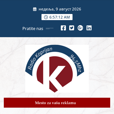
Skip
недеља, 9 август 2026
to
content
6:57:14 AM
Pratite nas