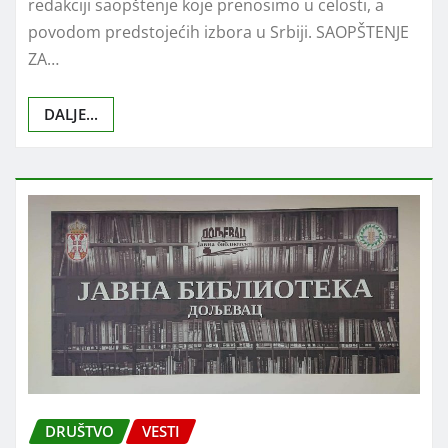
redakciji saopštenje koje prenosimo u celosti, a
povodom predstojećih izbora u Srbiji. SAOPŠTENJE
ZA…
DALJE...
DRUŠTVO
VESTI