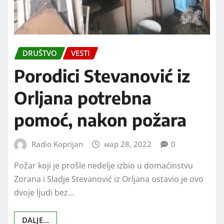
DRUŠTVO
VESTI
Porodici Stevanović iz
Orljana potrebna
pomoć, nakon požara
Radio Koprijan
мар 28, 2022
0
Požar koji je prošle nedelje izbio u domaćinstvu
Zorana i Sladje Stevanović iz Orljana ostavio je ovo
dvoje ljudi bez…
DALJE...