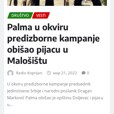
DRUŠTVO
VESTI
Palma u okviru
predizborne kampanje
obišao pijacu u
Malošištu
Radio Koprijan
мар 21, 2022
0
U okviru predizborne kampanje predsednik
Jedinstvene Srbije i narodni poslanik Dragan
Marković Palma obišao je opštinu Doljevac i pijacu
u…