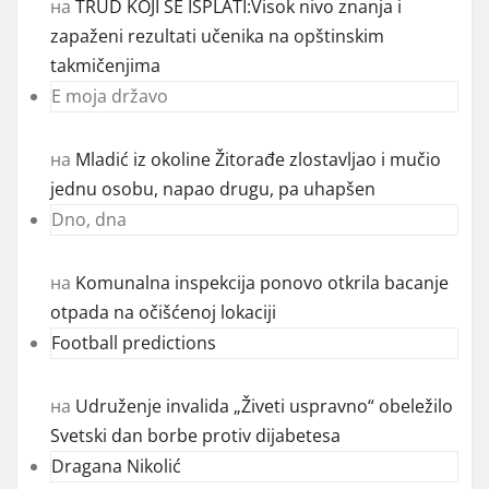
на
TRUD KOJI SE ISPLATI:Visok nivo znanja i
zapaženi rezultati učenika na opštinskim
takmičenjima
E moja državo
на
Mladić iz okoline Žitorađe zlostavljao i mučio
jednu osobu, napao drugu, pa uhapšen
Dno, dna
на
Komunalna inspekcija ponovo otkrila bacanje
otpada na očišćenoj lokaciji
Football predictions
на
Udruženje invalida „Živeti uspravno“ obeležilo
Svetski dan borbe protiv dijabetesa
Dragana Nikolić