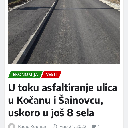
EKONOMIJA
VESTI
U toku asfaltiranje ulica
u Kočanu i Šainovcu,
uskoro u još 8 sela
Radio Koprijan
мар 21, 2022
1