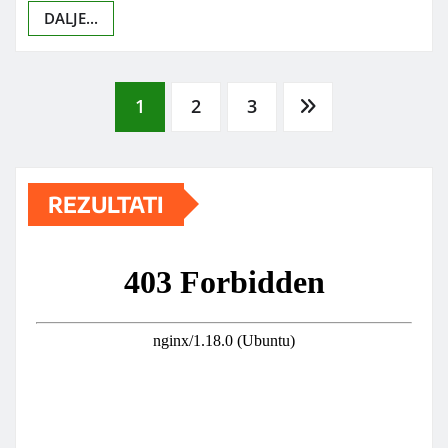
DALJE...
Posts
1
2
3
pagination
REZULTATI