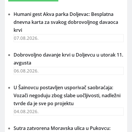
Humani gest Akva parka Doljevac: Besplatna
dnevna karta za svakog dobrovoljnog davaoca
krvi
07.08.2026.
Dobrovoljno davanje krvi u Doljevcu u utorak 11.
avgusta
06.08.2026.
U Šainovcu postavljen usporivač saobraćaja:
Vozači negoduju zbog slabe uočljivosti, nadležni
tvrde da je sve po projektu
04.08.2026.
Sutra zatvorena Moravska ulica u Pukovcu: