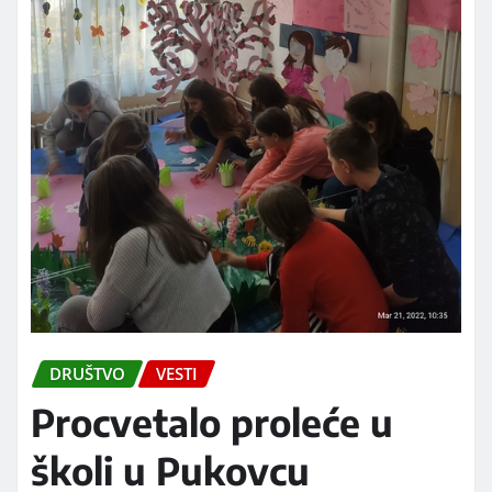
DRUŠTVO
VESTI
Procvetalo proleće u
školi u Pukovcu