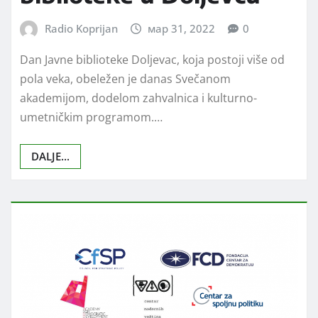
Radio Koprijan
мар 31, 2022
0
Dan Javne biblioteke Doljevac, koja postoji više od
pola veka, obeležen je danas Svečanom
akademijom, dodelom zahvalnica i kulturno-
umetničkim programom.…
DALJE...