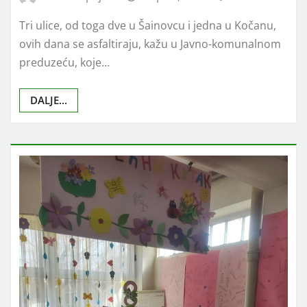
Tri ulice, od toga dve u Šainovcu i jedna u Kočanu,
ovih dana se asfaltiraju, kažu u Javno-komunalnom
preduzeću, koje…
DALJE...