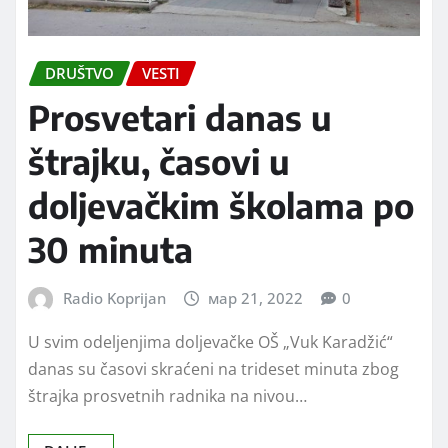
DRUŠTVO
VESTI
Prosvetari danas u
štrajku, časovi u
doljevačkim školama po
30 minuta
Radio Koprijan
мар 21, 2022
0
U svim odeljenjima doljevačke OŠ „Vuk Karadžić“
danas su časovi skraćeni na trideset minuta zbog
štrajka prosvetnih radnika na nivou…