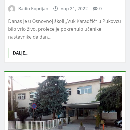
Radio Koprijan
мар 21, 2022
0
Danas je u Osnovnoj školi „Vuk Karadžić“ u Pukovcu
bilo vrlo živo, proleće je pokrenulo učenike i
nastavnike da dan…
DALJE...