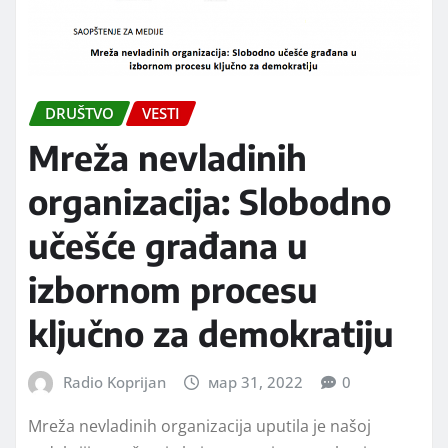
DRUŠTVO
VESTI
Mreža nevladinih
organizacija: Slobodno
učešće građana u
izbornom procesu
ključno za demokratiju
Radio Koprijan
мар 31, 2022
0
Mreža nevladinih organizacija uputila je našoj