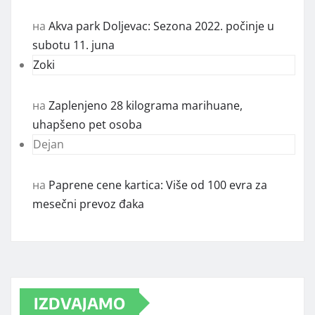
на
Akva park Doljevac: Sezona 2022. počinje u
subotu 11. juna
Zoki
на
Zaplenjeno 28 kilograma marihuane,
uhapšeno pet osoba
Dejan
на
Paprene cene kartica: Više od 100 evra za
mesečni prevoz đaka
IZDVAJAMO