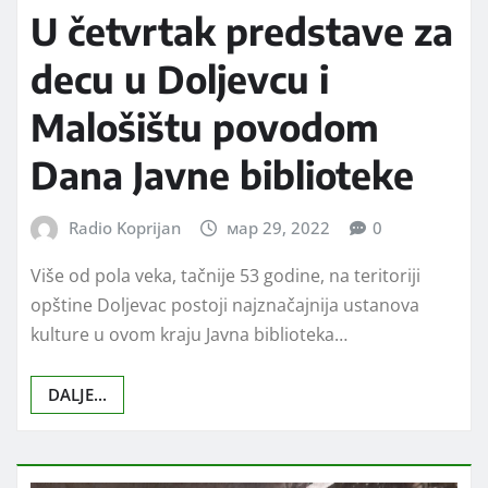
U četvrtak predstave za
decu u Doljevcu i
Malošištu povodom
Dana Javne biblioteke
Radio Koprijan
мар 29, 2022
0
Više od pola veka, tačnije 53 godine, na teritoriji
opštine Doljevac postoji najznačajnija ustanova
kulture u ovom kraju Javna biblioteka…
DALJE...