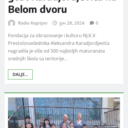
Belom dvoru
Radio Koprijan
јун 28, 2024
0
Fondacija za obrazovanje i kulturu NJ.K.V.
Prestolonaslednika Aleksandra Karadjordjevića
nagradila je više od 500 najboljih maturanata
srednjih škola sa teritorije…
DALJE...