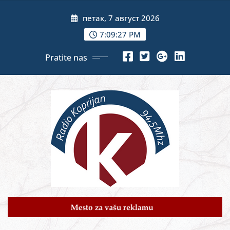
Skip
петак, 7 август 2026
to
content
7:09:28 PM
Pratite nas