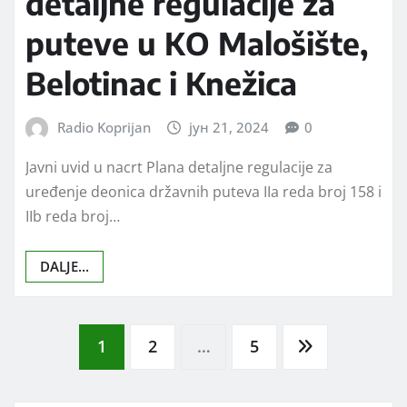
detaljne regulacije za
puteve u KO Malošište,
Belotinac i Knežica
Radio Koprijan
јун 21, 2024
0
Javni uvid u nacrt Plana detaljne regulacije za
uređenje deonica državnih puteva IIa reda broj 158 i
IIb reda broj…
DALJE...
Posts
1
2
…
5
pagination