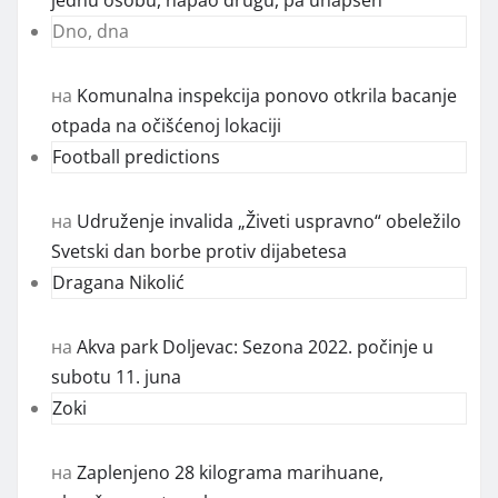
Dno, dna
на
Komunalna inspekcija ponovo otkrila bacanje
otpada na očišćenoj lokaciji
Football predictions
на
Udruženje invalida „Živeti uspravno“ obeležilo
Svetski dan borbe protiv dijabetesa
Dragana Nikolić
на
Akva park Doljevac: Sezona 2022. počinje u
subotu 11. juna
Zoki
на
Zaplenjeno 28 kilograma marihuane,