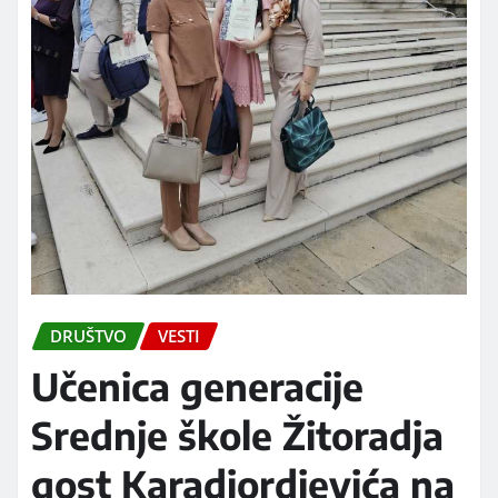
DRUŠTVO
VESTI
Učenica generacije
Srednje škole Žitoradja
gost Karadjordjevića na