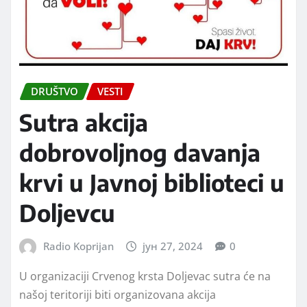
DRUŠTVO
VESTI
Sutra akcija
dobrovoljnog davanja
krvi u Javnoj biblioteci u
Doljevcu
Radio Koprijan
јун 27, 2024
0
U organizaciji Crvenog krsta Doljevac sutra će na
našoj teritoriji biti organizovana akcija