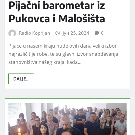
Pijačni barometar iz
Pukovca i Malošišta
Radio Koprijan
јун 25, 2024
0
Pijace u našem kraju nude ovih dana veliki izbor
najrazličitije robe, te su glavni izvor snabdevanja
stanovništva našeg kraja, kada…
DALJE...