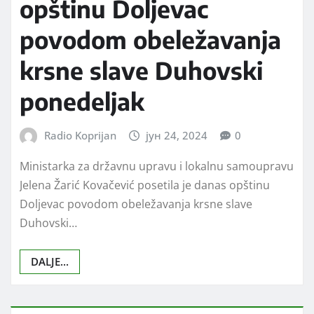
opštinu Doljevac
povodom obeležavanja
krsne slave Duhovski
ponedeljak
Radio Koprijan
јун 24, 2024
0
Ministarka za državnu upravu i lokalnu samoupravu
Jelena Žarić Kovačević posetila je danas opštinu
Doljevac povodom obeležavanja krsne slave
Duhovski…
DALJE...