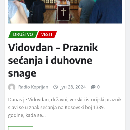
DRUŠTVO
VESTI
Vidovdan – Praznik
sećanja i duhovne
snage
Radio Koprijan
јун 28, 2024
0
Danas je Vidovdan, državni, verski i istorijski praznik
slavi se u znak sećanja na Kosovski boj 1389.
godine, kada se…