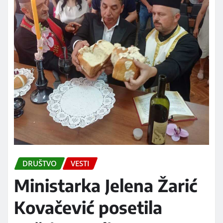
DRUŠTVO
VESTI
Ministarka Jelena Žarić
Kovačević posetila