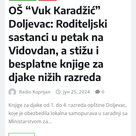
OŠ “Vuk Karadžić”
Doljevac: Roditeljski
sastanci u petak na
Vidovdan, a stižu i
besplatne knjige za
djake nižih razreda
Radio Koprijan
јун 25, 2024
0
Knjige za djake od 1. do 4. razreda opštine Doljevac,
koje je obezbedila lokalna samopurava u saradnji sa
Ministarstvom za…