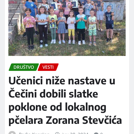
DRUŠTVO
VESTI
Učenici niže nastave u
Čečini dobili slatke
poklone od lokalnog
pčelara Zorana Stevčića