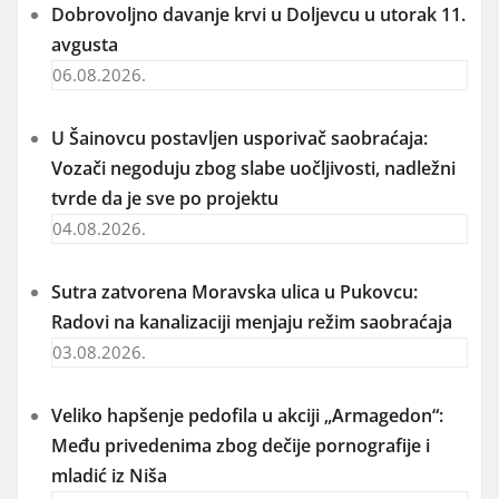
Dobrovoljno davanje krvi u Doljevcu u utorak 11.
avgusta
06.08.2026.
U Šainovcu postavljen usporivač saobraćaja:
Vozači negoduju zbog slabe uočljivosti, nadležni
tvrde da je sve po projektu
04.08.2026.
Sutra zatvorena Moravska ulica u Pukovcu:
Radovi na kanalizaciji menjaju režim saobraćaja
03.08.2026.
Veliko hapšenje pedofila u akciji „Armagedon“:
Među privedenima zbog dečije pornografije i
mladić iz Niša