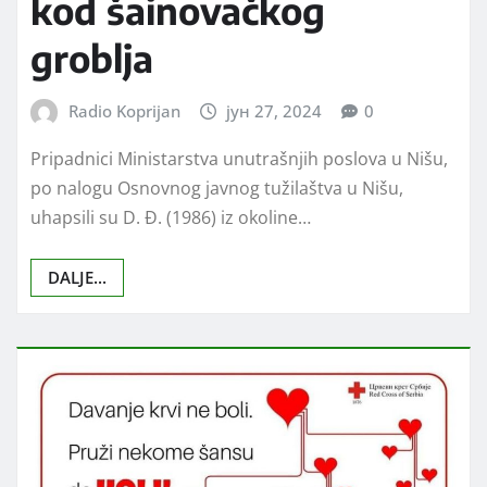
kod šainovačkog
groblja
Radio Koprijan
јун 27, 2024
0
Pripadnici Ministarstva unutrašnjih poslova u Nišu,
po nalogu Osnovnog javnog tužilaštva u Nišu,
uhapsili su D. Đ. (1986) iz okoline…
DALJE...