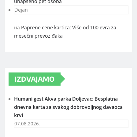
uhapšeno pet osoba
Dejan
на
Paprene cene kartica: Više od 100 evra za
mesečni prevoz đaka
IZDVAJAMO
Humani gest Akva parka Doljevac: Besplatna
dnevna karta za svakog dobrovoljnog davaoca
krvi
07.08.2026.