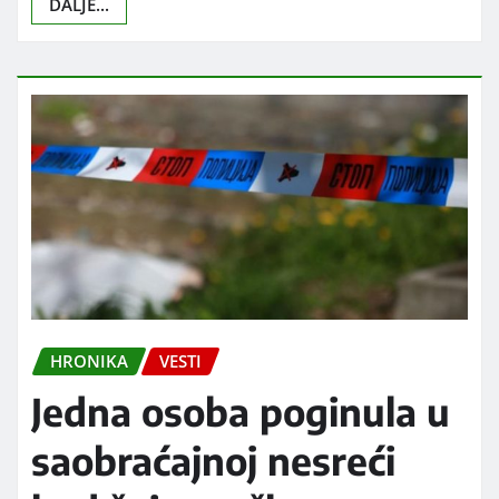
DALJE...
HRONIKA
VESTI
Jedna osoba poginula u
saobraćajnoj nesreći