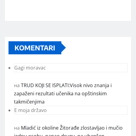
KOMENTARI
Gagi moravac
на
TRUD KOJI SE ISPLATI:Visok nivo znanja i
zapaženi rezultati učenika na opštinskim
takmičenjima
E moja državo
на
Mladić iz okoline Žitorađe zlostavljao i mučio
jednu osobu, napao drugu, pa uhapšen