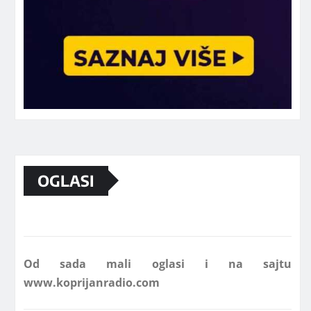
Marketing telefon 062 463 002
OGLASI
Od sada mali oglasi i na sajtu
www.koprijanradio.com