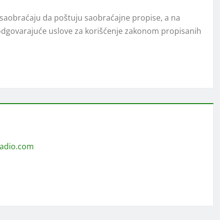
 saobraćaju da poštuju saobraćajne propise, a na
 odgovarajuće uslove za korišćenje zakonom propisanih
radio.com