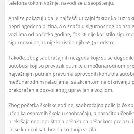
telefona tokom vožnje, navodi se u saopštenju.
Analize pokazuju da je najčešći uticajni faktor koji uzr
neprilagođena brzina, a o značaju sigurnosnog pojasa g
vozilima od početka godine, čak 36 nije koristilo sigurn
sigurnosni pojas nije koristilo njih 55 (52 odsto).
Takođe, zbog saobraćajnih nezgoda koje su se dogodile 
autobusi koji su prevozili putnike u međunarodnom prev
najvažnijim putnim pravcima sprovoditi kontrola autobu
međunarodnim relacijama, sa akcentom na otkrivanju p
prekoračenja dozvolјenog upravlјanja vozilom.
Zbog početka školske godine, saobraćajna policija će 
učenika osnovnih škola u saobraćaju, a naročito učenika
prekršaja nepropuštanja pešaka na pešačkom prelazu i
će se kontrolisati brzina kretanja vozila.