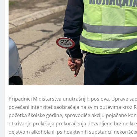
Pripadnici Ministarstva unutrašnjih poslova, Uprave sao
povećani intenzitet saobraćaja na svim putevima kroz Re
početka školske godine, sprovodiće akciju pojačane ko
otkrivanje prekršaja prekoračenja dozvolјene brzine kre
dejstvom alkohola ili psihoaktivnih supstanci, nekorišć