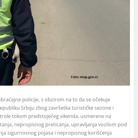
braćajne policije, s obzirom na to da se očekuje
publiku Srbiju zbog završetka turističke sezone i
ntrole tokom predstojećeg vikenda, usmerene na
tanja, nepropisnog preticanja, upravlјanja vozilom pod
enja sigurnosnog pojasa i nepropisnog korišćenja