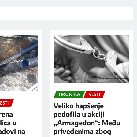
HRONIKA
VESTI
ESTI
Veliko hapšenje
rena
pedofila u akciji
ica u
„Armagedon“: Među
adovi na
privedenima zbog