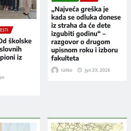
„Najveća greška je
kada se odluka donese
iz straha da će dete
ESTI
izgubiti godinu“ –
Od školske
razgovor o drugom
slovnih
upisnom roku i izboru
pioni iz
fakulteta
tatko
јул 23, 2026
jan