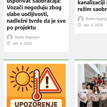
usporivač saobraćaja:
kanalizaciji
Vozači negoduju zbog
režim saobr
slabe uočljivosti,
Radio Kopri
nadležni tvrde da je sve
авг 3, 2026
po projektu
Radio Koprijan
авг 4, 2026