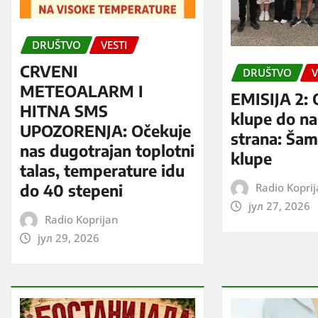
DRUŠTVO
VESTI
CRVENI
DRUŠTVO
V
METEOALARM I
EMISIJA 2: 
HITNA SMS
klupe do na
UPOZORENJA: Očekuje
strana: Šam
nas dugotrajan toplotni
klupe
talas, temperature idu
Radio Kopri
do 40 stepeni
јул 27, 2026
Radio Koprijan
јул 29, 2026