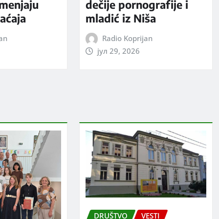
 menjaju
dečije pornografije i
aćaja
mladić iz Niša
jan
Radio Koprijan
јул 29, 2026
DRUŠTVO
VESTI