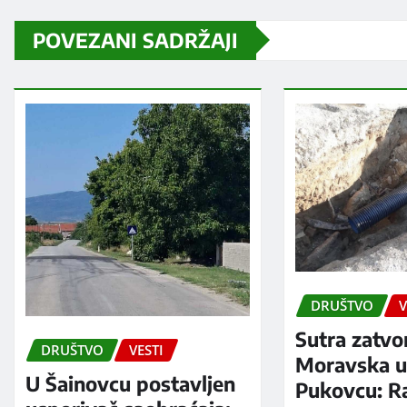
POVEZANI SADRŽAJI
DRUŠTVO
V
Sutra zatvo
DRUŠTVO
VESTI
Moravska ul
U Šainovcu postavljen
Pukovcu: R