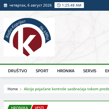
Skip
четвртак, 6 август 2026
1:25:50 AM
to
content
DRUŠTVO
SPORT
HRONIKA
SERVIS
E
Home
Akcija pojačane kontrole saobraćaja tokom pred
HRONIKA
VESTI