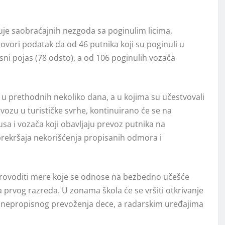
okuje saobraćajnih nezgoda sa poginulim licima,
ovori podatak da od 46 putnika koji su poginuli u
osni pojas (78 odsto), a od 106 poginulih vozača
u prethodnih nekoliko dana, a u kojima su učestvovali
ozu u turističke svrhe, kontinuirano će se na
sa i vozača koji obavlјaju prevoz putnika na
rekršaja nekorišćenja propisanih odmora i
sprovoditi mere koje se odnose na bezbedno učešće
 prvog razreda. U zonama škola će se vršiti otkrivanje
 nepropisnog prevoženja dece, a radarskim uređajima