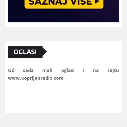
Marketing telefon 062 463 002
OGLASI
Od sada mali oglasi i na sajtu
www.koprijanradio.com