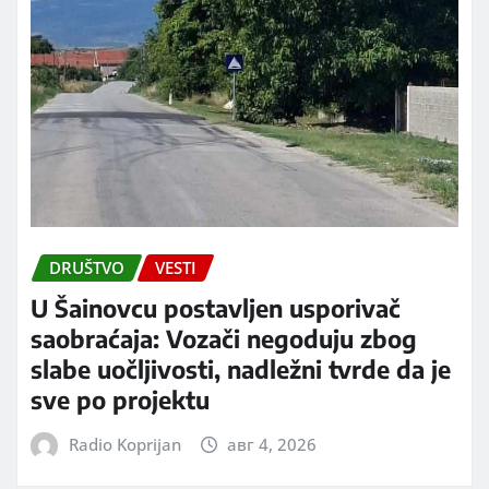
DRUŠTVO
VESTI
U Šainovcu postavljen usporivač
saobraćaja: Vozači negoduju zbog
slabe uočljivosti, nadležni tvrde da je
sve po projektu
Radio Koprijan
авг 4, 2026