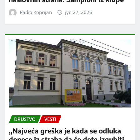
Radio Koprijan
јул 27, 2026
DRUŠTVO
VESTI
„Najveća greška je kada se odluka
donese iz straha da će dete izgubiti