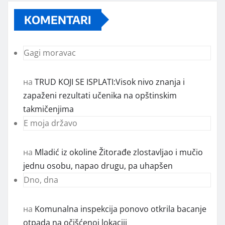
KOMENTARI
Gagi moravac
на
TRUD KOJI SE ISPLATI:Visok nivo znanja i
zapaženi rezultati učenika na opštinskim
takmičenjima
E moja državo
на
Mladić iz okoline Žitorađe zlostavljao i mučio
jednu osobu, napao drugu, pa uhapšen
Dno, dna
на
Komunalna inspekcija ponovo otkrila bacanje
otpada na očišćenoj lokaciji