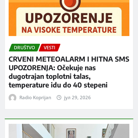
DRUŠTVO
VESTI
CRVENI METEOALARM I HITNA SMS
UPOZORENJA: Očekuje nas
dugotrajan toplotni talas,
temperature idu do 40 stepeni
Radio Koprijan
јул 29, 2026