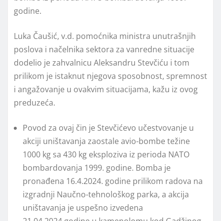
godine.
Luka Čaušić, v.d. pomoćnika ministra unutrašnjih
poslova i načelnika sektora za vanredne situacije
dodelio je zahvalnicu Aleksandru Stevčiću i tom
prilikom je istaknut njegova sposobnost, spremnost
i angažovanje u ovakvim situacijama, kažu iz ovog
preduzeća.
Povod za ovaj čin je Stevčićevo učestvovanje u
akciji uništavanja zaostale avio-bombe težine
1000 kg sa 430 kg eksploziva iz perioda NATO
bombardovanja 1999. godine. Bomba je
pronađena 16.4.2024. godine prilikom radova na
izgradnji Naučno-tehnološkog parka, a akcija
uništavanja je uspešno izvedena