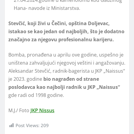
21.04.2024.godine u kamenolomu kod Gadžinog
Hana- navode iz Ministarstva.
Stevčić, koji živi u Čečini, opština Doljevac,
istakao se kao jedan od najboljih, što je dodatno
značajno za njegovu profesionalnu karijeru.
Bomba, pronađena u aprilu ove godine, uspešno je
uništena zahvaljujući njegovoj veštini i angažovanju.
Aleksandar Stevčić, radnik-bagerista u JKP „Naissus“
je 2023. godine
bio nagrađen od strane
poslodavca kao najbolјi radnik u JKP „Naissus“
gde radi od 1998 godine.
M.J./ Foto
JKP Nissus
Post Views:
209