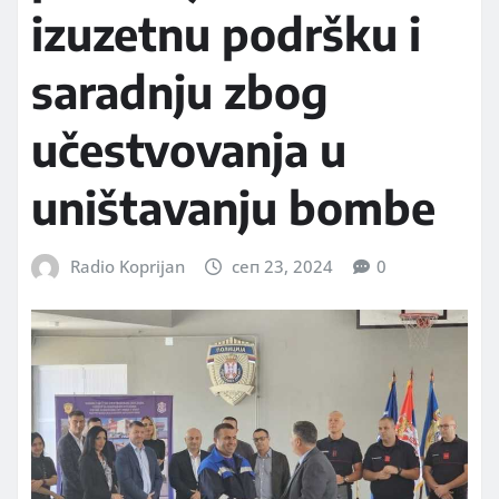
izuzetnu podršku i
saradnju zbog
učestvovanja u
uništavanju bombe
Radio Koprijan
сеп 23, 2024
0