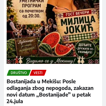
DRUŠTVO
VESTI
Bostanijada u Mekišu: Posle
odlaganja zbog nepogoda, zakazan
novi datum „Bostanijade” u petak
24.jula