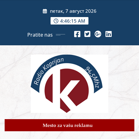
Skip
петак, 7 август 2026
to
content
4:46:17 AM
Pratite nas