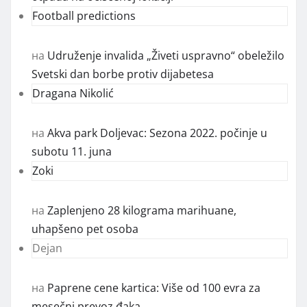
Football predictions
на
Udruženje invalida „Živeti uspravno“ obeležilo
Svetski dan borbe protiv dijabetesa
Dragana Nikolić
на
Akva park Doljevac: Sezona 2022. počinje u
subotu 11. juna
Zoki
на
Zaplenjeno 28 kilograma marihuane,
uhapšeno pet osoba
Dejan
на
Paprene cene kartica: Više od 100 evra za
mesečni prevoz đaka