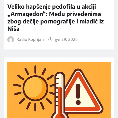
Veliko hapšenje pedofila u akciji
„Armagedon“: Među privedenima
zbog dečije pornografije i mladić iz
Niša
Radio Koprijan
јул 29, 2026