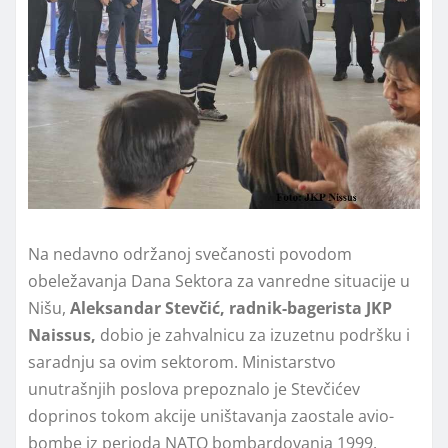
Na nedavno održanoj svečanosti povodom
obeležavanja Dana Sektora za vanredne situacije u
Nišu,
Aleksandar Stevčić, radnik-bagerista JKP
Naissus,
dobio je zahvalnicu za izuzetnu podršku i
saradnju sa ovim sektorom. Ministarstvo
unutrašnjih poslova prepoznalo je Stevčićev
doprinos tokom akcije uništavanja zaostale avio-
bombe iz perioda NATO bombardovanja 1999.