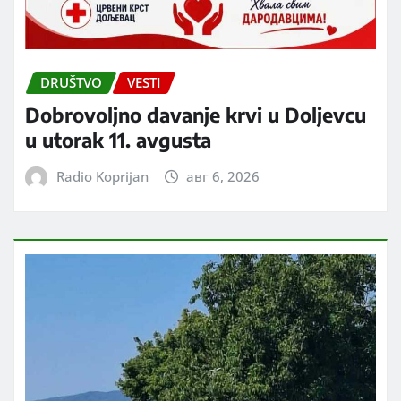
DRUŠTVO
VESTI
Dobrovoljno davanje krvi u Doljevcu
u utorak 11. avgusta
Radio Koprijan
авг 6, 2026