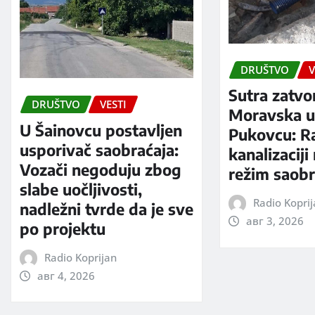
DRUŠTVO
V
Sutra zatvo
DRUŠTVO
VESTI
Moravska ul
U Šainovcu postavljen
Pukovcu: R
usporivač saobraćaja:
kanalizaciji
Vozači negoduju zbog
režim saobr
slabe uočljivosti,
Radio Kopri
nadležni tvrde da je sve
авг 3, 2026
po projektu
Radio Koprijan
авг 4, 2026