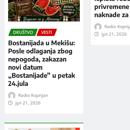
privremene
naknade za 
Radio Kopri
DRUŠTVO
VESTI
јул 21, 2026
Bostanijada u Mekišu:
Posle odlaganja zbog
nepogoda, zakazan
novi datum
„Bostanijade” u petak
24.jula
Radio Koprijan
јул 21, 2026