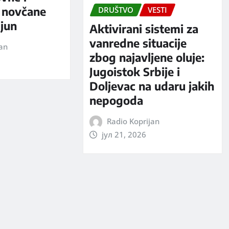
 novčane
DRUŠTVO
VESTI
jun
Aktivirani sistemi za
vanredne situacije
jan
zbog najavljene oluje:
Jugoistok Srbije i
Doljevac na udaru jakih
nepogoda
Radio Koprijan
јул 21, 2026