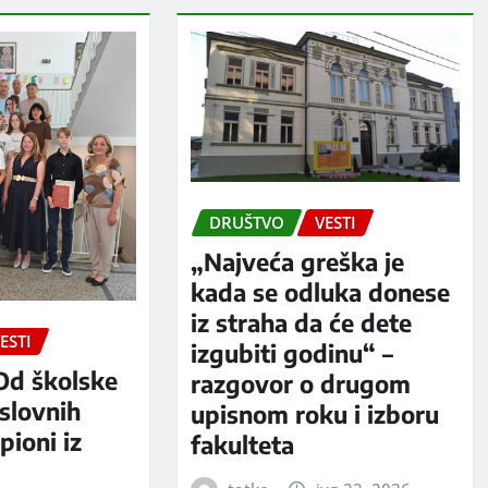
DRUŠTVO
VESTI
„Najveća greška je
kada se odluka donese
iz straha da će dete
ESTI
izgubiti godinu“ –
Od školske
razgovor o drugom
slovnih
upisnom roku i izboru
pioni iz
fakulteta