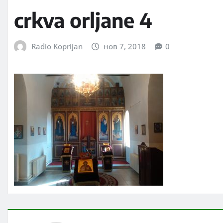
crkva orljane 4
Radio Koprijan
нов 7, 2018
0