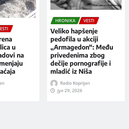
HRONIKA
VESTI
ESTI
Veliko hapšenje
rena
pedofila u akciji
ica u
„Armagedon“: Među
adovi na
privedenima zbog
 menjaju
dečije pornografije i
aćaja
mladić iz Niša
jan
Radio Koprijan
јул 29, 2026