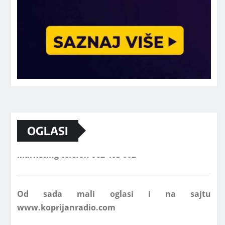
OGLASI
Marketing telefon 062 463 002
Od sada mali oglasi i na sajtu
www.koprijanradio.com