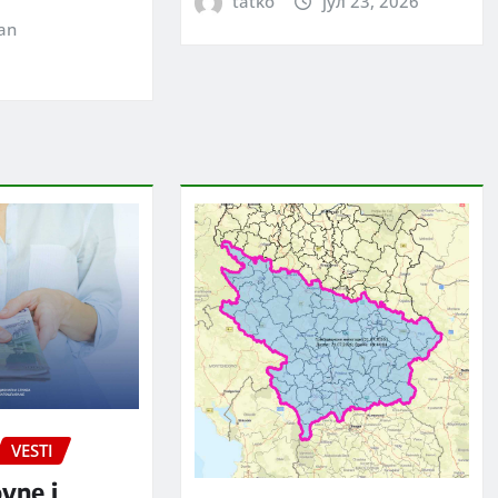
tatko
јул 23, 2026
jan
VESTI
ovne i