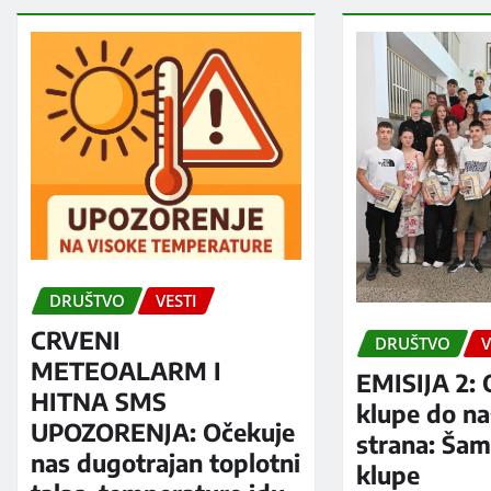
DRUŠTVO
VESTI
CRVENI
DRUŠTVO
V
METEOALARM I
EMISIJA 2: 
HITNA SMS
klupe do na
UPOZORENJA: Očekuje
strana: Šam
nas dugotrajan toplotni
klupe