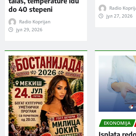
talas, temperature idu
Radio Kopri
do 40 stepeni
јул 27, 2026
Radio Koprijan
јул 29, 2026
EKONOMIJA
Isplata red