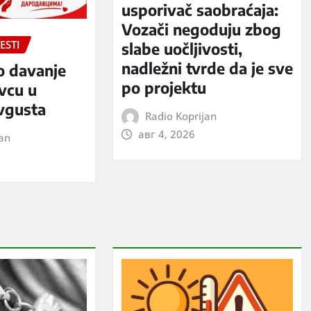
usporivač saobraćaja:
Vozači negoduju zbog
ESTI
slabe uočljivosti,
nadležni tvrde da je sve
o davanje
po projektu
evcu u
avgusta
Radio Koprijan
авг 4, 2026
jan