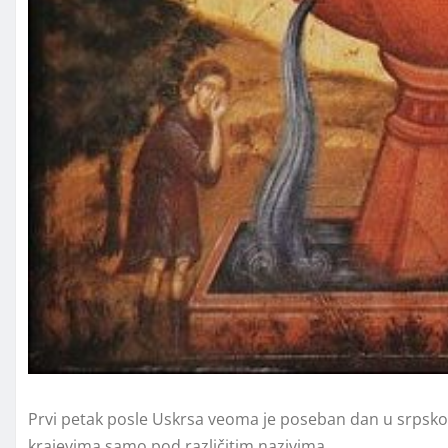
Prvi petak posle Uskrsa veoma je poseban dan u srpsk
krajevima samo pod različitim nazivima.