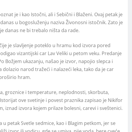
znat je i kao Istočni, ali i Sebični i Blaženi. Ovaj petak je
danas u bogosluženju naziva Živonosni istočnik. Zato je
danas ne bi trebalo ništa da rade.
ije je slavlјenje poteklo u hramu kod izvora pored
podigao vizantijski car Lav Veliki u petom veku. Predanje
o Božjem ukazanju, našao je izvor, napojio slepca i
 dolazio narod tražeći i nalazeći leka, tako da je car
 proširio hram.
raka, groznice i temperature, neplodnosti, skorbuta,
storijat ove svetinje i povest praznika zapisao je Nikifor
m, iznad izvora kojem prilaze bolesni, carevi i sveštenici.
a u petak Svetle sedmice, kao i Blagim petkom, jer se
liži izvor ili vodicu, gde se umiva, pije voda, bere cveće,