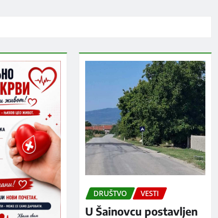
DRUŠTVO
VESTI
U Šainovcu postavljen