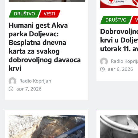
DRUŠTVO
VESTI
DRUŠTVO
V
Humani gest Akva
Dobrovoljn
parka Doljevac:
krvi u Dolj
Besplatna dnevna
utorak 11. 
karta za svakog
dobrovoljnog davaoca
Radio Kopri
krvi
авг 6, 2026
Radio Koprijan
авг 7, 2026