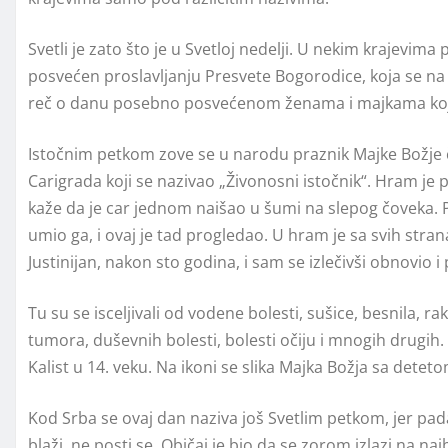
Svetli je zato što je u Svetloj nedelji. U nekim krajevima po
posvećen proslavljanju Presvete Bogorodice, koja se na 
reč o danu posebno posvećenom ženama i majkama koje 
Istočnim petkom zove se u narodu praznik Majke Božje č
Carigrada koji se nazivao „Živonosni istočnik“. Hram je 
kaže da je car jednom naišao u šumi na slepog čoveka. P
umio ga, i ovaj je tad progledao. U hram je sa svih strana
Justinijan, nakon sto godina, i sam se izlečivši obnovio i
Tu su se iscelјivali od vodene bolesti, sušice, besnila, 
tumora, duševnih bolesti, bolesti očiju i mnogih drugih. I
Kalist u 14. veku. Na ikoni se slika Majka Božja sa deteto
Kod Srba se ovaj dan naziva još Svetlim petkom, jer pad
blaži, ne posti se. Običaj je bio da se zorom izlazi na najb