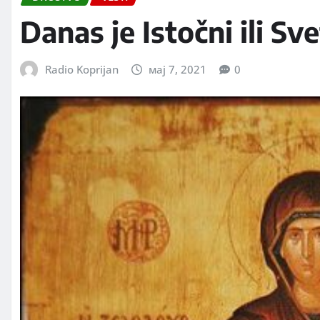
Danas je Istočni ili Sv
Radio Koprijan
мај 7, 2021
0