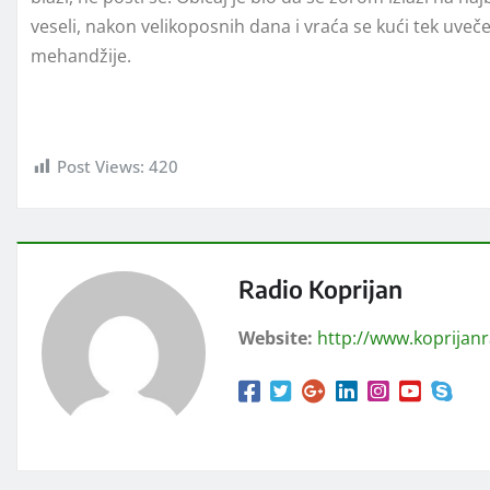
veseli, nakon velikoposnih dana i vraća se kući tek uveč
mehandžije.
Post Views:
420
Radio Koprijan
Website:
http://www.koprijan