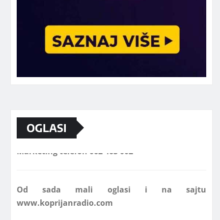
Marketing telefon 062 463 002
OGLASI
Od sada mali oglasi i na sajtu
www.koprijanradio.com