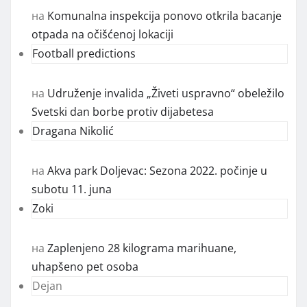
на
Komunalna inspekcija ponovo otkrila bacanje
otpada na očišćenoj lokaciji
Football predictions
на
Udruženje invalida „Živeti uspravno“ obeležilo
Svetski dan borbe protiv dijabetesa
Dragana Nikolić
на
Akva park Doljevac: Sezona 2022. počinje u
subotu 11. juna
Zoki
на
Zaplenjeno 28 kilograma marihuane,
uhapšeno pet osoba
Dejan