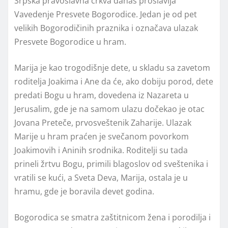
Srpska pravoslavna crkva danas proslavlja
Vavedenje Presvete Bogorodice. Jedan je od pet
velikih Bogorodičinih praznika i označava ulazak
Presvete Bogorodice u hram.
Marija je kao trogodišnje dete, u skladu sa zavetom
roditelja Joakima i Ane da će, ako dobiju porod, dete
predati Bogu u hram, dovedena iz Nazareta u
Jerusalim, gde je na samom ulazu dočekao je otac
Jovana Preteče, prvosveštenik Zaharije. Ulazak
Marije u hram praćen je svečanom povorkom
Joakimovih i Aninih srodnika. Roditelji su tada
prineli žrtvu Bogu, primili blagoslov od sveštenika i
vratili se kući, a Sveta Deva, Marija, ostala je u
hramu, gde je boravila devet godina.
Bogorodica se smatra zaštitnicom žena i porodilja i