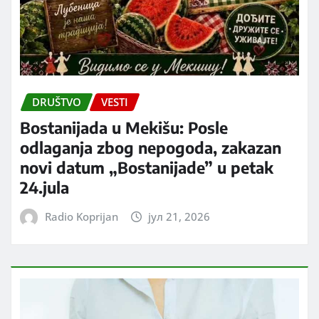
DRUŠTVO
VESTI
Bostanijada u Mekišu: Posle
odlaganja zbog nepogoda, zakazan
novi datum „Bostanijade” u petak
24.jula
Radio Koprijan
јул 21, 2026