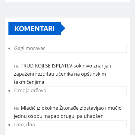
KOMENTARI
Gagi moravac
на
TRUD KOJI SE ISPLATI:Visok nivo znanja i
zapaženi rezultati učenika na opštinskim
takmičenjima
E moja državo
на
Mladić iz okoline Žitorađe zlostavljao i mučio
jednu osobu, napao drugu, pa uhapšen
Dno, dna