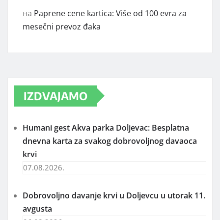
на
Paprene cene kartica: Više od 100 evra za
mesečni prevoz đaka
IZDVAJAMO
Humani gest Akva parka Doljevac: Besplatna
dnevna karta za svakog dobrovoljnog davaoca
krvi
07.08.2026.
Dobrovoljno davanje krvi u Doljevcu u utorak 11.
avgusta