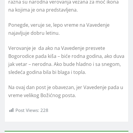
razna su narodna verovanja vezana za moć ikona
na kojima je ona predstavljena.
Ponegde, veruje se, lepo vreme na Vavedenje
najavljuje dobru letinu.
Verovanje je da ako na Vavedenje presvete
Bogorodice pada kiša – biće rodna godina, ako duva
jak vetar – nerodna. Ako bude hladno i sa snegom,
sledeća godina bila bi blaga i topla.
Na ovaj dan post je obavezan, jer Vavedenje pada u
vreme velikog Božićnog posta.
Post Views:
228