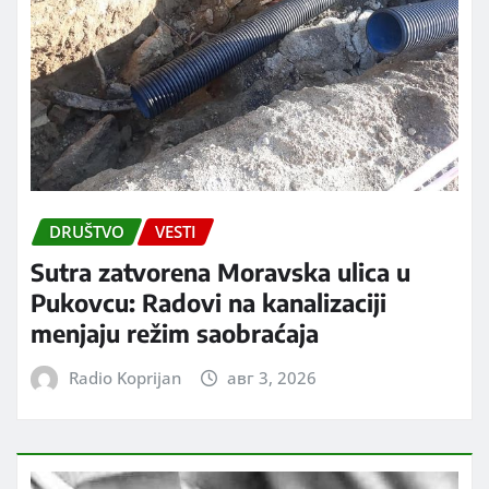
DRUŠTVO
VESTI
Sutra zatvorena Moravska ulica u
Pukovcu: Radovi na kanalizaciji
menjaju režim saobraćaja
Radio Koprijan
авг 3, 2026