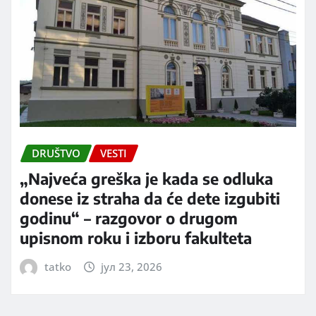
DRUŠTVO
VESTI
„Najveća greška je kada se odluka
donese iz straha da će dete izgubiti
godinu“ – razgovor o drugom
upisnom roku i izboru fakulteta
tatko
јул 23, 2026