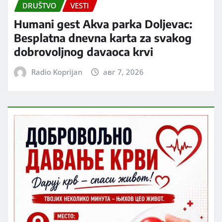
DRUŠTVO
VESTI
Humani gest Akva parka Doljevac:
Besplatna dnevna karta za svakog
dobrovoljnog davaoca krvi
Radio Koprijan
авг 7, 2026