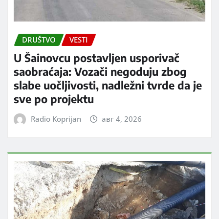
DRUŠTVO
VESTI
U Šainovcu postavljen usporivač
saobraćaja: Vozači negoduju zbog
slabe uočljivosti, nadležni tvrde da je
sve po projektu
Radio Koprijan
авг 4, 2026