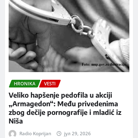
HRONIKA
VESTI
Veliko hapšenje pedofila u akciji
„Armagedon“: Među privedenima
zbog dečije pornografije i mladić iz
Niša
Radio Koprijan
јул 29, 2026