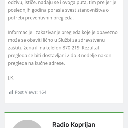
odzivu, ističe, nadaju se i ovoga puta, tim pre jer je
poslednjih godina porasla svest stanovništva o
potrebi preventivnih pregleda.
Informacije i zakazivanje pregleda koje je obavezno
može se obaviti lično u Službi za zdravstvenu
zaštitu žena ili na telefon 870-219. Rezultati
pregleda će biti dostavljani 2 do 3 nedelje nakon
pregleda na kućne adrese.
J.K.
Post Views:
164
Radio Koprijan