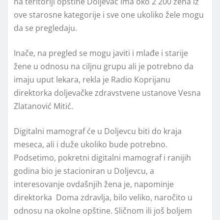
na teritoriji opštine Doljevac ima oko 2 200 žena iz
ove starosne kategorije i sve one ukoliko žele mogu
da se pregledaju.
Inače, na pregled se mogu javiti i mlađe i starije
žene u odnosu na ciljnu grupu ali je potrebno da
imaju uput lekara, rekla je Radio Koprijanu
direktorka doljevačke zdravstvene ustanove Vesna
Zlatanović Mitić.
Digitalni mamograf će u Doljevcu biti do kraja
meseca, ali i duže ukoliko bude potrebno.
Podsetimo, pokretni digitalni mamograf i ranijih
godina bio je stacioniran u Doljevcu, a
interesovanje ovdašnjih žena je, napominje
direktorka Doma zdravlja, bilo veliko, naročito u
odnosu na okolne opštine. Sličnom ili još boljem