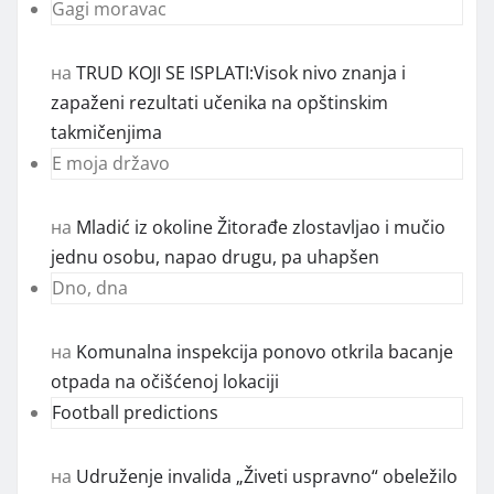
Gagi moravac
на
TRUD KOJI SE ISPLATI:Visok nivo znanja i
zapaženi rezultati učenika na opštinskim
takmičenjima
E moja državo
на
Mladić iz okoline Žitorađe zlostavljao i mučio
jednu osobu, napao drugu, pa uhapšen
Dno, dna
на
Komunalna inspekcija ponovo otkrila bacanje
otpada na očišćenoj lokaciji
Football predictions
на
Udruženje invalida „Živeti uspravno“ obeležilo