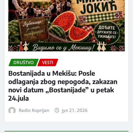
DRUŠTVO
VESTI
Bostanijada u Mekišu: Posle
odlaganja zbog nepogoda, zakazan
novi datum „Bostanijade” u petak
24.jula
Radio Koprijan
јул 21, 2026