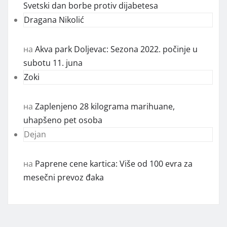
Svetski dan borbe protiv dijabetesa
Dragana Nikolić
на
Akva park Doljevac: Sezona 2022. počinje u
subotu 11. juna
Zoki
на
Zaplenjeno 28 kilograma marihuane,
uhapšeno pet osoba
Dejan
на
Paprene cene kartica: Više od 100 evra za
mesečni prevoz đaka