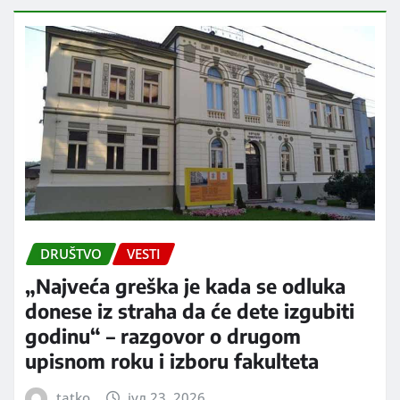
DRUŠTVO
VESTI
„Najveća greška je kada se odluka
donese iz straha da će dete izgubiti
godinu“ – razgovor o drugom
upisnom roku i izboru fakulteta
tatko
јул 23, 2026