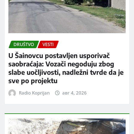
DRUŠTVO
VESTI
U Šainovcu postavljen usporivač
saobraćaja: Vozači negoduju zbog
slabe uočljivosti, nadležni tvrde da je
sve po projektu
Radio Koprijan
авг 4, 2026