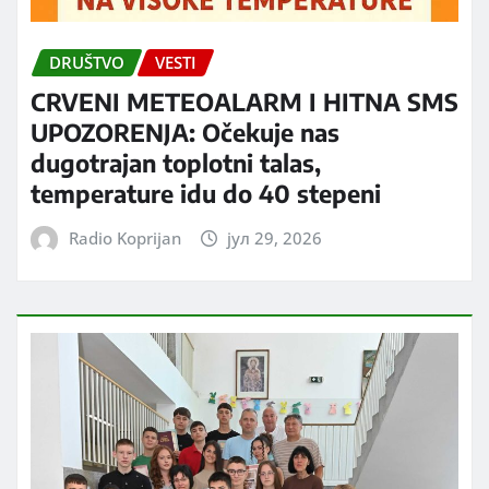
DRUŠTVO
VESTI
CRVENI METEOALARM I HITNA SMS
UPOZORENJA: Očekuje nas
dugotrajan toplotni talas,
temperature idu do 40 stepeni
Radio Koprijan
јул 29, 2026