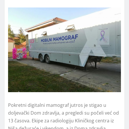
Pokretni digitalni mamograf jutros je stigao u
doljevački Dom zdravlja, a pregledi su počeli već od
13 časova. Ekipe za radiologiju Kliničkog centra iz
Niša dežuraće i vikendom, a iz Doma zdravlja