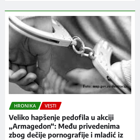
HRONIKA
VESTI
Veliko hapšenje pedofila u akciji
„Armagedon“: Među privedenima
zbog dečije pornografije i mladić iz