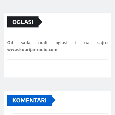
Marketing telefon 062 463 002
OGLASI
Od sada mali oglasi i na sajtu
www.koprijanradio.com
KOMENTARI