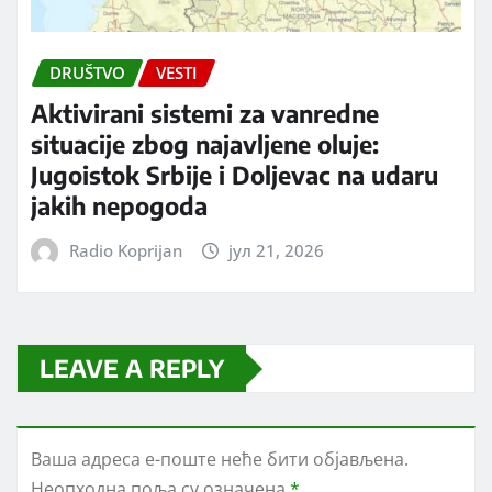
DRUŠTVO
VESTI
Aktivirani sistemi za vanredne
situacije zbog najavljene oluje:
Jugoistok Srbije i Doljevac na udaru
jakih nepogoda
Radio Koprijan
јул 21, 2026
LEAVE A REPLY
Ваша адреса е-поште неће бити објављена.
Неопходна поља су означена
*