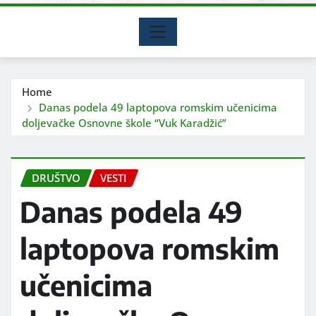
Home
Danas podela 49 laptopova romskim učenicima
doljevačke Osnovne škole “Vuk Karadžić”
DRUŠTVO
VESTI
Danas podela 49
laptopova romskim
učenicima