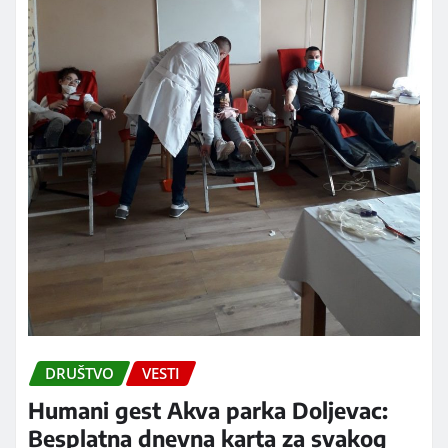
DRUŠTVO
VESTI
Humani gest Akva parka Doljevac:
Besplatna dnevna karta za svakog