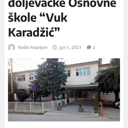
doljevačke Osnovne
škole “Vuk
Karadžić”
Radio Koprijan
јул 1, 2021
2