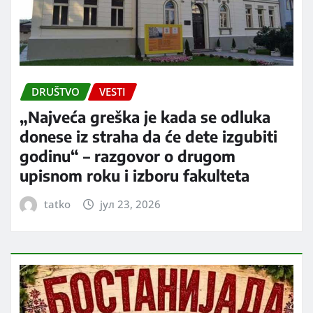
DRUŠTVO
VESTI
„Najveća greška je kada se odluka
donese iz straha da će dete izgubiti
godinu“ – razgovor o drugom
upisnom roku i izboru fakulteta
tatko
јул 23, 2026