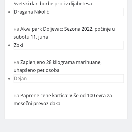
Svetski dan borbe protiv dijabetesa
Dragana Nikolić
на
Akva park Doljevac: Sezona 2022. počinje u
subotu 11. juna
Zoki
на
Zaplenjeno 28 kilograma marihuane,
uhapšeno pet osoba
Dejan
на
Paprene cene kartica: Više od 100 evra za
mesečni prevoz đaka