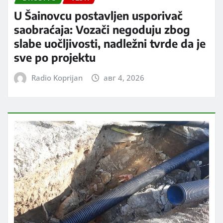
U Šainovcu postavljen usporivač
saobraćaja: Vozači negoduju zbog
slabe uočljivosti, nadležni tvrde da je
sve po projektu
Radio Koprijan
авг 4, 2026