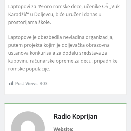
Laptopovi za 49-oro romske dece, učenike OŠ „Vuk
Karadžić“ u Doljevcu, biće uručeni danas u
prostorijama škole.
Laptopove je obezbedila nevladina organizacija,
putem projekta kojim je doljevačka obrazovna
ustanova konkurisala za dodelu sredstava za
kupovinu računarske opreme za decu, pripadnike
romske populacije.
Post Views:
303
Radio Koprijan
Website: