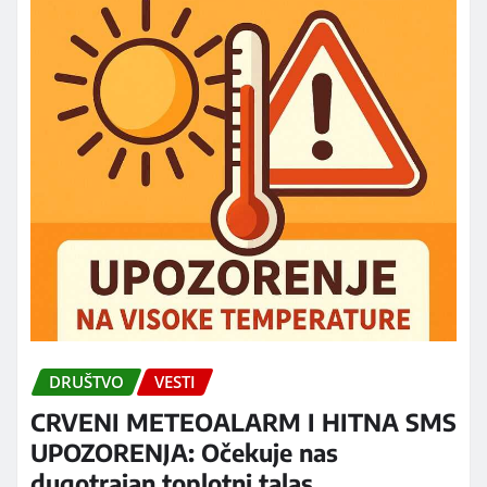
DRUŠTVO
VESTI
CRVENI METEOALARM I HITNA SMS
UPOZORENJA: Očekuje nas
dugotrajan toplotni talas,