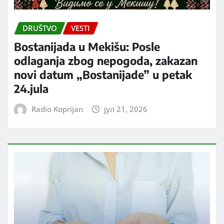
DRUŠTVO
VESTI
Bostanijada u Mekišu: Posle
odlaganja zbog nepogoda, zakazan
novi datum „Bostanijade” u petak
24.jula
Radio Koprijan
јул 21, 2026