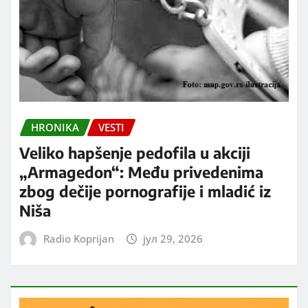
HRONIKA
VESTI
Veliko hapšenje pedofila u akciji
„Armagedon“: Među privedenima
zbog dečije pornografije i mladić iz
Niša
Radio Koprijan
јул 29, 2026