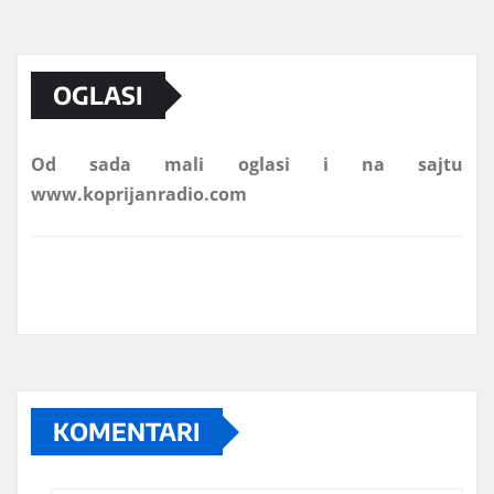
Marketing telefon 062 463 002
OGLASI
Od sada mali oglasi i na sajtu
www.koprijanradio.com
KOMENTARI