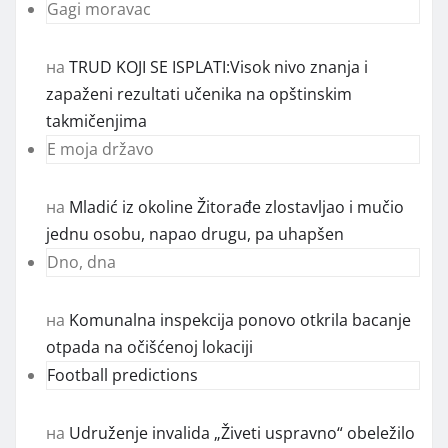
Gagi moravac
на
TRUD KOJI SE ISPLATI:Visok nivo znanja i
zapaženi rezultati učenika na opštinskim
takmičenjima
E moja državo
на
Mladić iz okoline Žitorađe zlostavljao i mučio
jednu osobu, napao drugu, pa uhapšen
Dno, dna
на
Komunalna inspekcija ponovo otkrila bacanje
otpada na očišćenoj lokaciji
Football predictions
на
Udruženje invalida „Živeti uspravno“ obeležilo