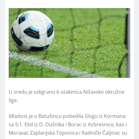
U sredu je odigrano 6 utakmica Nišavsko okružne
lige.
Mladost je u Batušincu pobedila Slogu iz Kormana
sa 5:1. Elid iz D. Dušnika i Borac iz Azbresnice, kao i
Moravac Zaplanjska Toponica i Radnički Čaljinac su