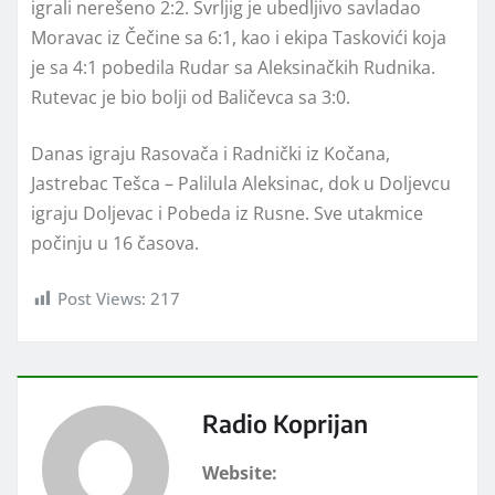
igrali nerešeno 2:2. Svrljig je ubedljivo savladao
Moravac iz Čečine sa 6:1, kao i ekipa Taskovići koja
je sa 4:1 pobedila Rudar sa Aleksinačkih Rudnika.
Rutevac je bio bolji od Baličevca sa 3:0.
Danas igraju Rasovača i Radnički iz Kočana,
Jastrebac Tešca – Palilula Aleksinac, dok u Doljevcu
igraju Doljevac i Pobeda iz Rusne. Sve utakmice
počinju u 16 časova.
Post Views:
217
Radio Koprijan
Website: