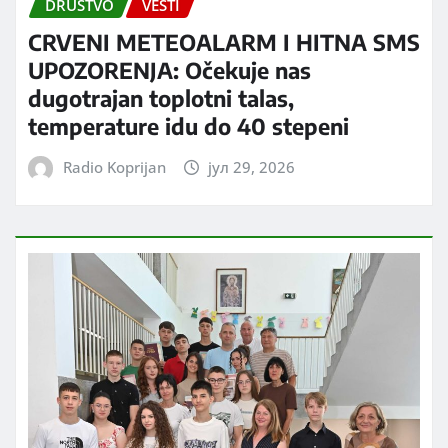
DRUŠTVO
VESTI
CRVENI METEOALARM I HITNA SMS
UPOZORENJA: Očekuje nas
dugotrajan toplotni talas,
temperature idu do 40 stepeni
Radio Koprijan
јул 29, 2026