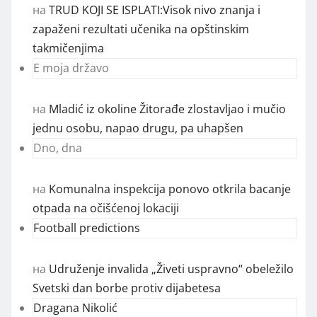
на
TRUD KOJI SE ISPLATI:Visok nivo znanja i
zapaženi rezultati učenika na opštinskim
takmičenjima
E moja državo
на
Mladić iz okoline Žitorađe zlostavljao i mučio
jednu osobu, napao drugu, pa uhapšen
Dno, dna
на
Komunalna inspekcija ponovo otkrila bacanje
otpada na očišćenoj lokaciji
Football predictions
на
Udruženje invalida „Živeti uspravno“ obeležilo
Svetski dan borbe protiv dijabetesa
Dragana Nikolić