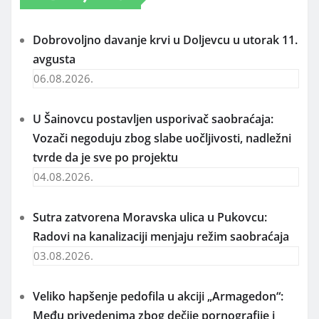
Dobrovoljno davanje krvi u Doljevcu u utorak 11.
avgusta
06.08.2026.
U Šainovcu postavljen usporivač saobraćaja:
Vozači negoduju zbog slabe uočljivosti, nadležni
tvrde da je sve po projektu
04.08.2026.
Sutra zatvorena Moravska ulica u Pukovcu:
Radovi na kanalizaciji menjaju režim saobraćaja
03.08.2026.
Veliko hapšenje pedofila u akciji „Armagedon“:
Među privedenima zbog dečije pornografije i