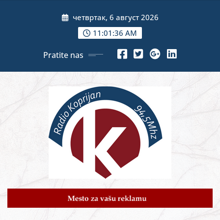
Skip
четвртак, 6 август 2026
to
content
11:01:38 AM
Pratite nas