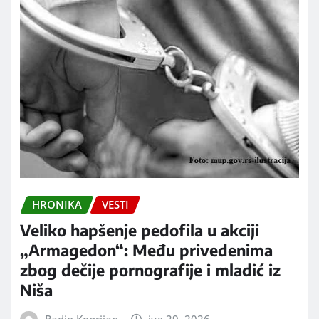
HRONIKA
VESTI
Veliko hapšenje pedofila u akciji
„Armagedon“: Među privedenima
zbog dečije pornografije i mladić iz
Niša