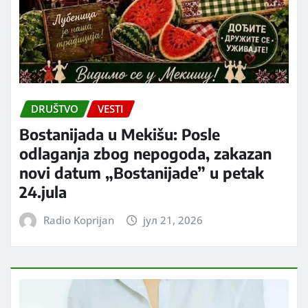
DRUŠTVO
VESTI
Bostanijada u Mekišu: Posle
odlaganja zbog nepogoda, zakazan
novi datum „Bostanijade” u petak
24.jula
Radio Koprijan
јул 21, 2026