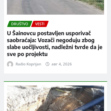
DRUŠTVO
VESTI
U Šainovcu postavljen usporivač
saobraćaja: Vozači negoduju zbog
slabe uočljivosti, nadležni tvrde da je
sve po projektu
Radio Koprijan
авг 4, 2026