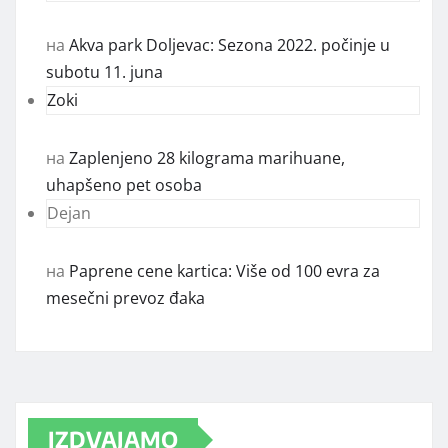
на
Akva park Doljevac: Sezona 2022. počinje u
subotu 11. juna
Zoki
на
Zaplenjeno 28 kilograma marihuane,
uhapšeno pet osoba
Dejan
на
Paprene cene kartica: Više od 100 evra za
mesečni prevoz đaka
IZDVAJAMO