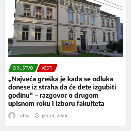
DRUŠTVO
VESTI
„Najveća greška je kada se odluka
donese iz straha da će dete izgubiti
godinu“ – razgovor o drugom
upisnom roku i izboru fakulteta
tatko
јул 23, 2026