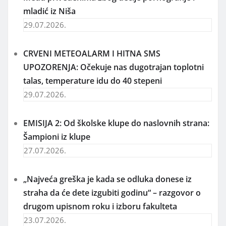
mladić iz Niša
29.07.2026.
CRVENI METEOALARM I HITNA SMS
UPOZORENJA: Očekuje nas dugotrajan toplotni
talas, temperature idu do 40 stepeni
29.07.2026.
EMISIJA 2: Od školske klupe do naslovnih strana:
Šampioni iz klupe
27.07.2026.
„Najveća greška je kada se odluka donese iz
straha da će dete izgubiti godinu“ – razgovor o
drugom upisnom roku i izboru fakulteta
23.07.2026.