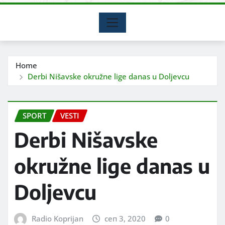
Home
Derbi Nišavske okružne lige danas u Doljevcu
SPORT
VESTI
Derbi Nišavske
okružne lige danas u
Doljevcu
Radio Koprijan
сеп 3, 2020
0