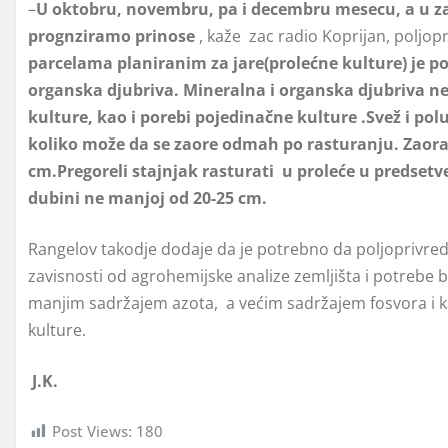
–
U oktobru, novembru, pa i decembru mesecu, a u zav
prognziramo prinose
, kaže zac radio Koprijan, poljopr
parcelama planiranim za jare(prolećne kulture) je pot
organska djubriva. Mineralna i organska djubriva n
kulture, kao i porebi pojedinačne kulture .Svež i polu
koliko može da se zaore odmah po rasturanju. Zaorav
cm.Pregoreli stajnjak rasturati u proleće u predsetv
dubini ne manjoj od 20-25 cm.
Rangelov takodje dodaje da je potrebno da poljoprivredn
zavisnosti od agrohemijske analize zemljišta i potrebe bi
manjim sadržajem azota, a većim sadržajem fosvora i kali
kulture.
J.K.
Post Views:
180