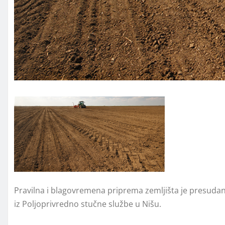
Pravilna i blagovremena priprema zemljišta je presudan f
iz Poljoprivredno stučne službe u Nišu.