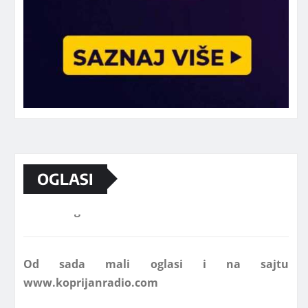
OGLASI
Marketing telefon 062 463 002
Od sada mali oglasi i na sajtu
www.koprijanradio.com