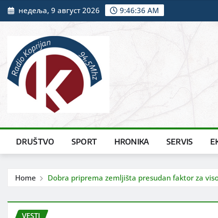
Skip
недеља, 9 август 2026
9:46:37 AM
to
content
DRUŠTVO
SPORT
HRONIKA
SERVIS
E
Home
Dobra priprema zemljišta presudan faktor za visok
VESTI