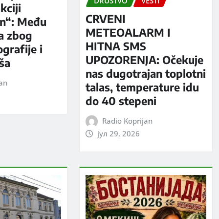
DRUŠTVO
VESTI
kciji
CRVENI
n“: Među
METEOALARM I
a zbog
HITNA SMS
grafije i
UPOZORENJA: Očekuje
iša
nas dugotrajan toplotni
jan
talas, temperature idu
do 40 stepeni
Radio Koprijan
јул 29, 2026