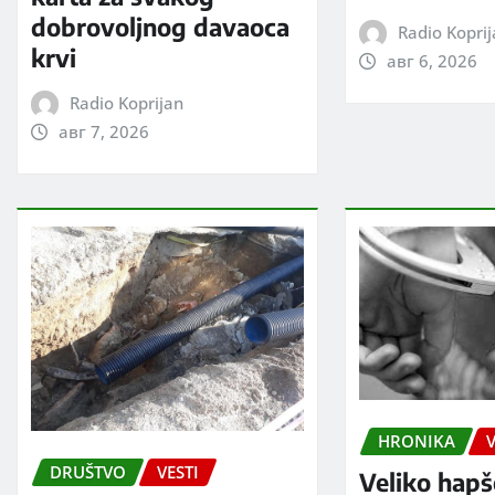
dobrovoljnog davaoca
Radio Kopri
krvi
авг 6, 2026
Radio Koprijan
авг 7, 2026
HRONIKA
V
DRUŠTVO
VESTI
Veliko hapš