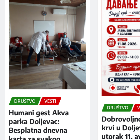
DRUŠTVO
VESTI
DRUŠTVO
V
Humani gest Akva
Dobrovoljn
parka Doljevac:
krvi u Dolj
Besplatna dnevna
utorak 11. 
karta za svakog