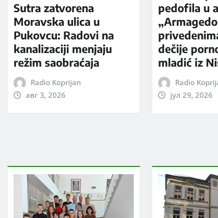
Sutra zatvorena
pedofila u a
Moravska ulica u
„Armagedo
Pukovcu: Radovi na
privedenim
kanalizaciji menjaju
dečije porno
režim saobraćaja
mladić iz N
Radio Koprijan
Radio Kopri
авг 3, 2026
јул 29, 2026