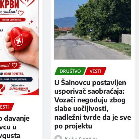
DRUŠTVO
VESTI
U Šainovcu postavljen
usporivač saobraćaja:
Vozači negoduju zbog
ESTI
slabe uočljivosti,
nadležni tvrde da je sve
o davanje
po projektu
evcu u
avgusta
Radio Koprijan