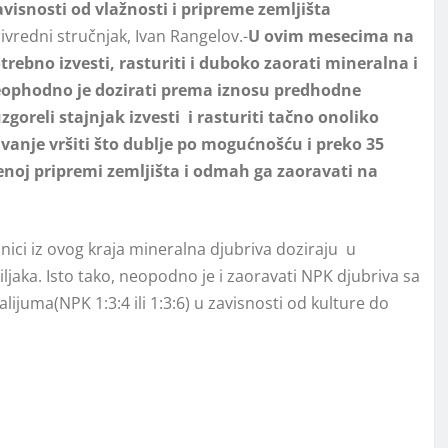
isnosti od vlažnosti i pripreme zemljišta
ivredni stručnjak, Ivan Rangelov.-
U ovim mesecima na
rebno izvesti, rasturiti i duboko zaorati mineralna i
eophodno je dozirati prema iznosu predhodne
zgoreli stajnjak izvesti i rasturiti tačno onoliko
anje vršiti što dublje po mogućnošću i preko 35
enoj pripremi zemljišta i odmah ga zaoravati na
ici iz ovog kraja mineralna djubriva doziraju u
ljaka. Isto tako, neopodno je i zaoravati NPK djubriva sa
juma(NPK 1:3:4 ili 1:3:6) u zavisnosti od kulture do