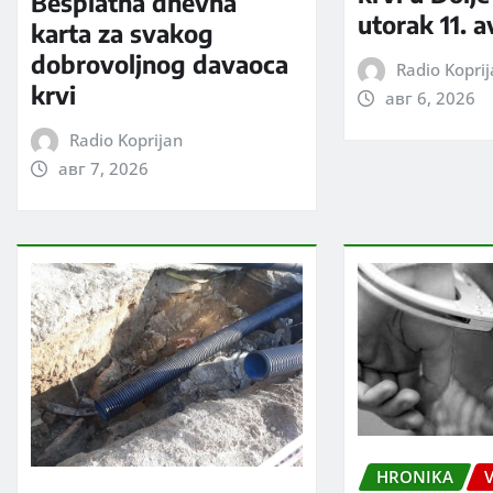
Besplatna dnevna
utorak 11. 
karta za svakog
dobrovoljnog davaoca
Radio Kopri
krvi
авг 6, 2026
Radio Koprijan
авг 7, 2026
HRONIKA
V