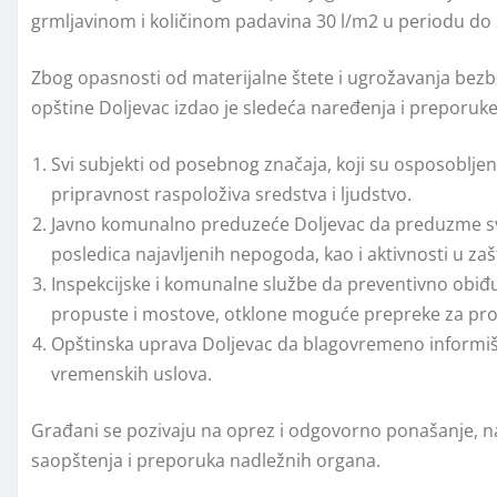
grmlјavinom i količinom padavina 30 l/m2 u periodu do 2
Zbog opasnosti od materijalne štete i ugrožavanja bezbed
opštine Doljevac izdao je sledeća naređenja i preporuke
Svi subjekti od posebnog značaja, koji su osposoblje
pripravnost raspoloživa sredstva i ljudstvo.
Javno komunalno preduzeće Doljevac da preduzme s
posledica najavljenih nepogoda, kao i aktivnosti u zašt
Inspekcijske i komunalne službe da preventivno obiđu
propuste i mostove, otklone moguće prepreke za pro
Opštinska uprava Doljevac da blagovremeno informiš
vremenskih uslova.
Građani se pozivaju na oprez i odgovorno ponašanje, nar
saopštenja i preporuka nadležnih organa.