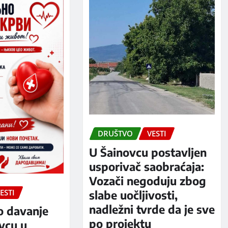
DRUŠTVO
VESTI
U Šainovcu postavljen
usporivač saobraćaja:
Vozači negoduju zbog
ESTI
slabe uočljivosti,
nadležni tvrde da je sve
o davanje
po projektu
evcu u