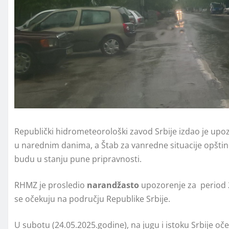
Republički hidrometeorološki zavod Srbije izdao je upo
u narednim danima, a Štab za vanredne situacije opštin
budu u stanju pune pripravnosti.
RHMZ je prosledio
narandžasto
upozorenje za period 23
se očekuju na području Republike Srbije.
U subotu (24.05.2025.godine), na jugu i istoku Srbije oč