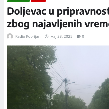
Doljevac u pripravnost
zbog najavljenih vre
Radio Koprijan
мај 23, 2025
0