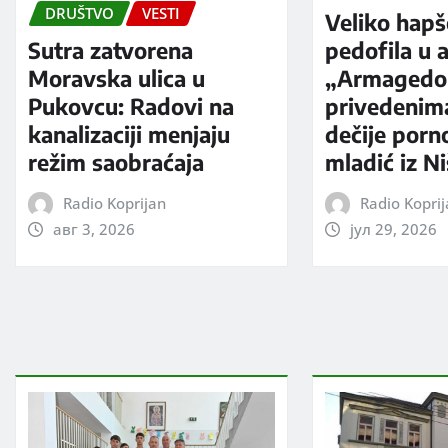
DRUŠTVO
VESTI
Veliko hapš
Sutra zatvorena
pedofila u a
Moravska ulica u
„Armagedo
Pukovcu: Radovi na
privedenim
kanalizaciji menjaju
dečije porno
režim saobraćaja
mladić iz N
Radio Koprijan
Radio Kopri
авг 3, 2026
јул 29, 2026