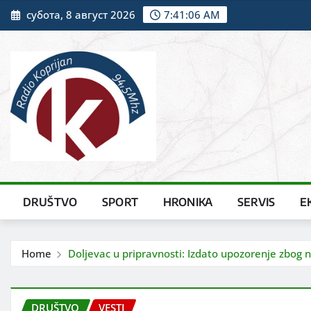
Skip
субота, 8 август 2026
7:41:07 AM
to
content
DRUŠTVO
SPORT
HRONIKA
SERVIS
E
Home
Doljevac u pripravnosti: Izdato upozorenje zbog
DRUŠTVO
VESTI