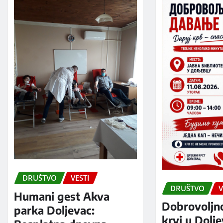
DRUŠTVO
VESTI
DRUŠTVO
V
Humani gest Akva
Dobrovoljn
parka Doljevac:
krvi u Dolj