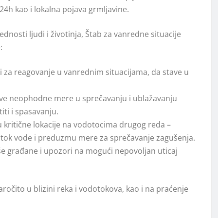
4h kao i lokalna pojava grmlјavine.
nosti ljudi i životinja, Štab za vanredne situacije
:
ni za reagovanje u vanrednim situacijama, da stave u
ve neophodne mere u sprečavanju i ublažavanju
iti i spasavanju.
 kritične lokacije na vodotocima drugog reda –
tok vode i preduzmu mere za sprečavanje zagušenja.
e građane i upozori na mogući nepovoljan uticaj
očito u blizini reka i vodotokova, kao i na praćenje