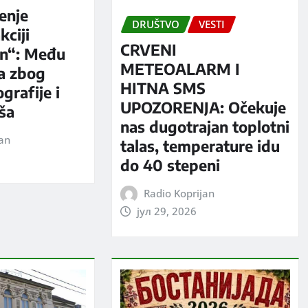
enje
DRUŠTVO
VESTI
kciji
CRVENI
n“: Među
METEOALARM I
a zbog
HITNA SMS
grafije i
UPOZORENJA: Očekuje
iša
nas dugotrajan toplotni
jan
talas, temperature idu
do 40 stepeni
Radio Koprijan
јул 29, 2026