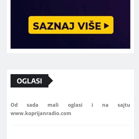
Marketing telefon 062 463 002
OGLASI
Od sada mali oglasi i na sajtu
www.koprijanradio.com