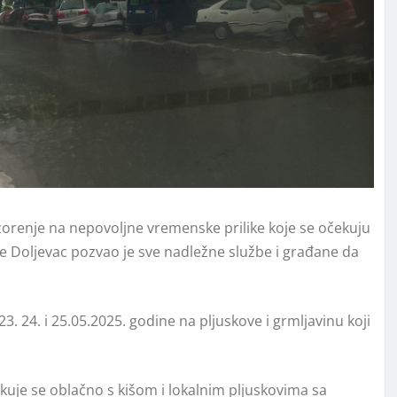
zorenje na nepovoljne vremenske prilike koje se očekuju
e Doljevac pozvao je sve nadležne službe i građane da
. 24. i 25.05.2025. godine na plјuskove i grmlјavinu koji
ekuje se oblačno s kišom i lokalnim plјuskovima sa