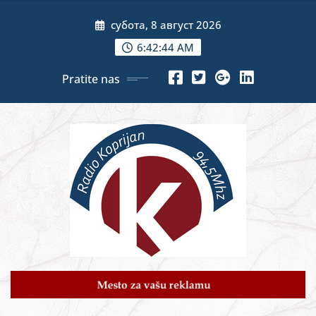
Skip
субота, 8 август 2026
to
content
6:42:46 AM
Pratite nas