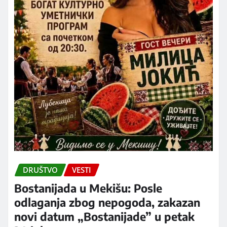
DRUŠTVO
VESTI
Bostanijada u Mekišu: Posle
odlaganja zbog nepogoda, zakazan
novi datum „Bostanijade” u petak