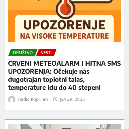
DRUŠTVO
VESTI
CRVENI METEOALARM I HITNA SMS
UPOZORENJA: Očekuje nas
dugotrajan toplotni talas,
temperature idu do 40 stepeni
Radio Koprijan
јул 29, 2026