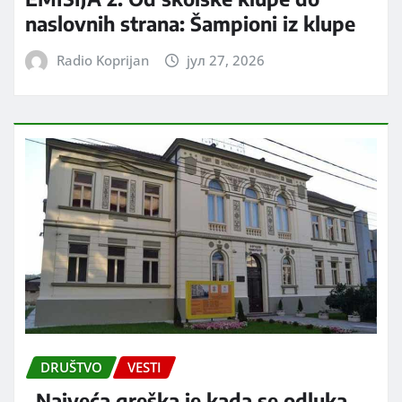
naslovnih strana: Šampioni iz klupe
Radio Koprijan
јул 27, 2026
DRUŠTVO
VESTI
„Najveća greška je kada se odluka