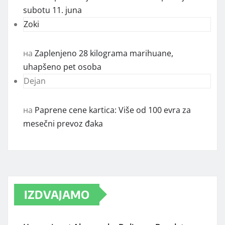
subotu 11. juna
Zoki
на
Zaplenjeno 28 kilograma marihuane,
uhapšeno pet osoba
Dejan
на
Paprene cene kartica: Više od 100 evra za
mesečni prevoz đaka
IZDVAJAMO