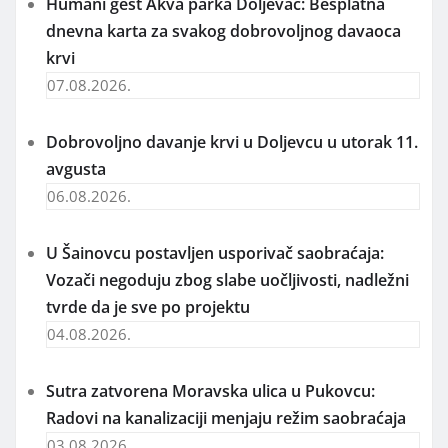
Humani gest Akva parka Doljevac: Besplatna
dnevna karta za svakog dobrovoljnog davaoca
krvi
07.08.2026.
Dobrovoljno davanje krvi u Doljevcu u utorak 11.
avgusta
06.08.2026.
U Šainovcu postavljen usporivač saobraćaja:
Vozači negoduju zbog slabe uočljivosti, nadležni
tvrde da je sve po projektu
04.08.2026.
Sutra zatvorena Moravska ulica u Pukovcu:
Radovi na kanalizaciji menjaju režim saobraćaja
03.08.2026.