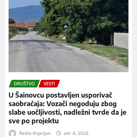
DRUŠTVO
VESTI
U Šainovcu postavljen usporivač
saobraćaja: Vozači negoduju zbog
slabe uočljivosti, nadležni tvrde da je
sve po projektu
Radio Koprijan
авг 4, 2026