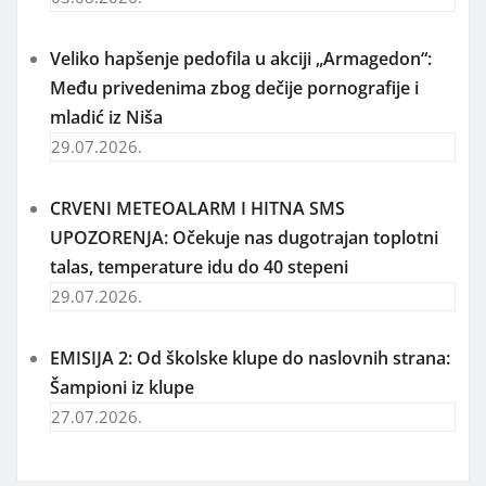
Veliko hapšenje pedofila u akciji „Armagedon“:
Među privedenima zbog dečije pornografije i
mladić iz Niša
29.07.2026.
CRVENI METEOALARM I HITNA SMS
UPOZORENJA: Očekuje nas dugotrajan toplotni
talas, temperature idu do 40 stepeni
29.07.2026.
EMISIJA 2: Od školske klupe do naslovnih strana:
Šampioni iz klupe
27.07.2026.