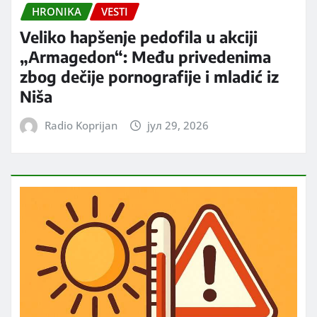
HRONIKA
VESTI
Veliko hapšenje pedofila u akciji
„Armagedon“: Među privedenima
zbog dečije pornografije i mladić iz
Niša
Radio Koprijan
јул 29, 2026