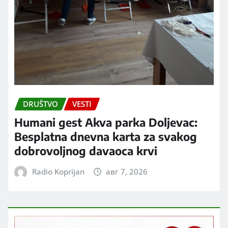
DRUŠTVO
VESTI
Humani gest Akva parka Doljevac:
Besplatna dnevna karta za svakog
dobrovoljnog davaoca krvi
Radio Koprijan
авг 7, 2026