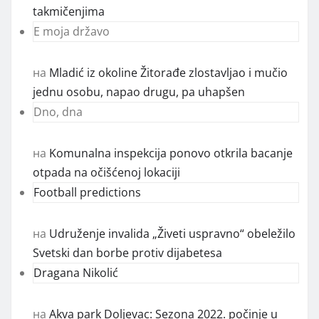
takmičenjima
E moja državo
на
Mladić iz okoline Žitorađe zlostavljao i mučio
jednu osobu, napao drugu, pa uhapšen
Dno, dna
на
Komunalna inspekcija ponovo otkrila bacanje
otpada na očišćenoj lokaciji
Football predictions
на
Udruženje invalida „Živeti uspravno“ obeležilo
Svetski dan borbe protiv dijabetesa
Dragana Nikolić
на
Akva park Doljevac: Sezona 2022. počinje u