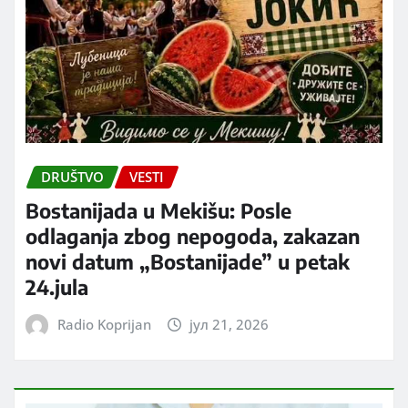
DRUŠTVO
VESTI
Bostanijada u Mekišu: Posle
odlaganja zbog nepogoda, zakazan
novi datum „Bostanijade” u petak
24.jula
Radio Koprijan
јул 21, 2026