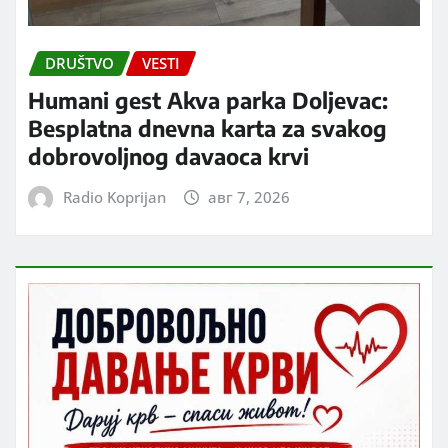
DRUŠTVO
VESTI
Humani gest Akva parka Doljevac:
Besplatna dnevna karta za svakog
dobrovoljnog davaoca krvi
Radio Koprijan
авг 7, 2026