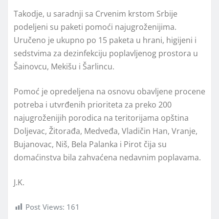
Takodje, u saradnji sa Crvenim krstom Srbije
podeljeni su paketi pomoći najugroženijima.
Uručeno je ukupno po 15 paketa u hrani, higijeni i
sedstvima za dezinfekciju poplavljenog prostora u
Šainovcu, Mekišu i Šarlincu.
Pomoć je opredeljena na osnovu obavljene procene
potreba i utvrđenih prioriteta za preko 200
najugroženijih porodica na teritorijama opština
Doljevac, Žitorađa, Medveđa, Vladičin Han, Vranje,
Bujanovac, Niš, Bela Palanka i Pirot čija su
domaćinstva bila zahvaćena nedavnim poplavama.
J.K.
Post Views:
161