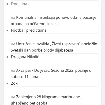
Dno, dna
на
Komunalna inspekcija ponovo otkrila bacanje
otpada na očišćenoj lokaciji
Football predictions
на
Udruženje invalida „Živeti uspravno“ obeležilo
Svetski dan borbe protiv dijabetesa
Dragana Nikolić
на
Akva park Doljevac: Sezona 2022. počinje u
subotu 11. juna
Zoki
на
Zaplenjeno 28 kilograma marihuane,
uhapšeno pet osoba