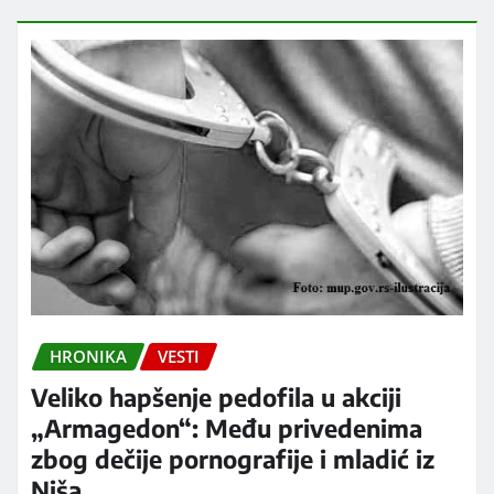
HRONIKA
VESTI
Veliko hapšenje pedofila u akciji
„Armagedon“: Među privedenima
zbog dečije pornografije i mladić iz
Niša