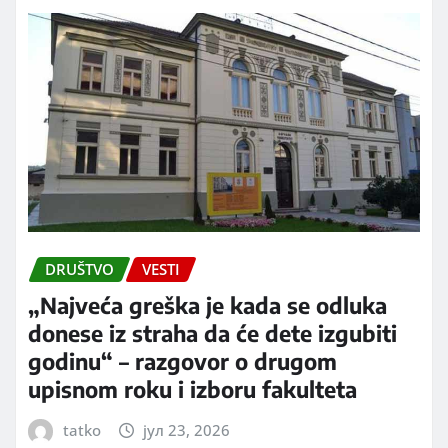
DRUŠTVO
VESTI
„Najveća greška je kada se odluka
donese iz straha da će dete izgubiti
godinu“ – razgovor o drugom
upisnom roku i izboru fakulteta
tatko
јул 23, 2026