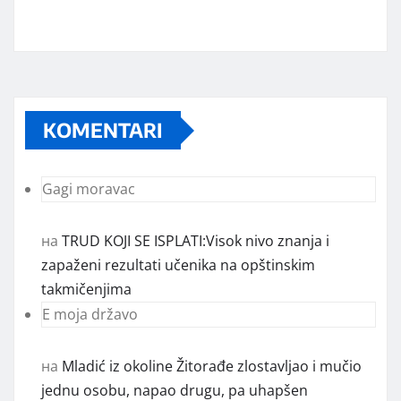
KOMENTARI
Gagi moravac
на
TRUD KOJI SE ISPLATI:Visok nivo znanja i
zapaženi rezultati učenika na opštinskim
takmičenjima
E moja državo
на
Mladić iz okoline Žitorađe zlostavljao i mučio
jednu osobu, napao drugu, pa uhapšen