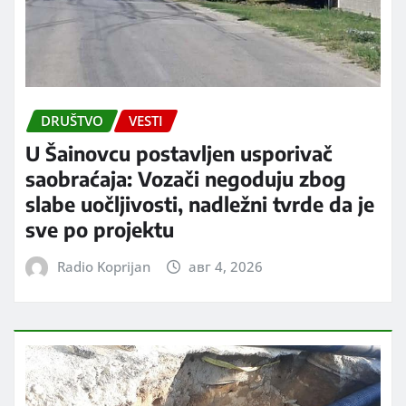
DRUŠTVO
VESTI
U Šainovcu postavljen usporivač
saobraćaja: Vozači negoduju zbog
slabe uočljivosti, nadležni tvrde da je
sve po projektu
Radio Koprijan
авг 4, 2026