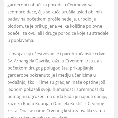
garderobi i obući za porodicu Ćerimović sa
sedmoro dece, čija se kuća urušila usled obilnih
padavina početkom prošle nedelje, urodio je
plodom, te je prikupljena velika količina polovne
odeće i za ovu, ali i druge porodice koje su stradale
u poplavama.
U ovoj akciji učestvovao je i paroh kočanske crkve
Sv. Arhangela Gavrila, kažu u Crvenom krstu, a s
početkom drugog polugodišta, prikupljanje
garderobe pokrenuto je i medju učenicima u
ovdašnjoj školi. Time su gradjani naše opštine još
jednom pokazali svoju humanost i spremnost da
pomognu ugroženima onda kada je najpotrebnije,
kaže za Radio Koprijan Danijela Kostić iz Crvenog
krsta. Ona se u ime Crvenog krsta zahvalila svima
koji su učestvovali u ovoj akciji.