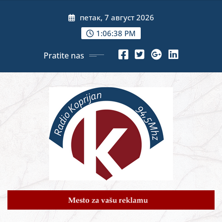
Skip
петак, 7 август 2026
to
content
1:06:40 PM
Pratite nas