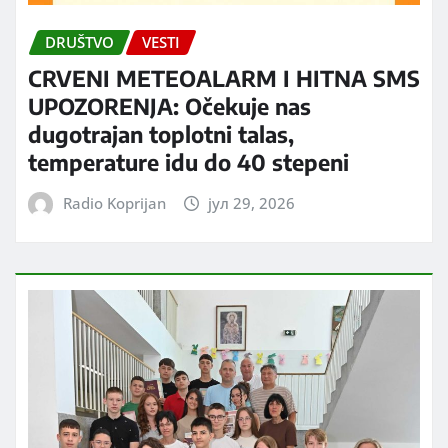
DRUŠTVO
VESTI
CRVENI METEOALARM I HITNA SMS
UPOZORENJA: Očekuje nas
dugotrajan toplotni talas,
temperature idu do 40 stepeni
Radio Koprijan
јул 29, 2026