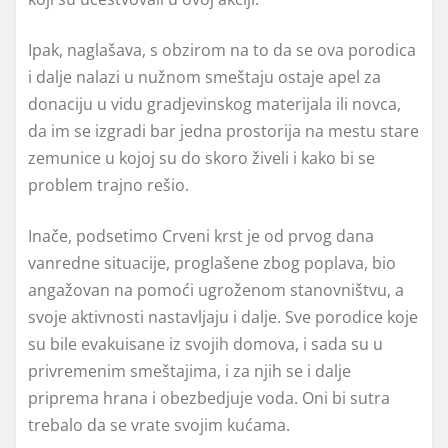
Ipak, naglašava, s obzirom na to da se ova porodica
i dalje nalazi u nužnom smeštaju ostaje apel za
donaciju u vidu gradjevinskog materijala ili novca,
da im se izgradi bar jedna prostorija na mestu stare
zemunice u kojoj su do skoro živeli i kako bi se
problem trajno rešio.
Inače, podsetimo Crveni krst je od prvog dana
vanredne situacije, proglašene zbog poplava, bio
angažovan na pomoći ugroženom stanovništvu, a
svoje aktivnosti nastavljaju i dalje. Sve porodice koje
su bile evakuisane iz svojih domova, i sada su u
privremenim smeštajima, i za njih se i dalje
priprema hrana i obezbedjuje voda. Oni bi sutra
trebalo da se vrate svojim kućama.