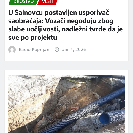
DRUŠTVO
VESTI
U Šainovcu postavljen usporivač
saobraćaja: Vozači negoduju zbog
slabe uočljivosti, nadležni tvrde da je
sve po projektu
Radio Koprijan
авг 4, 2026