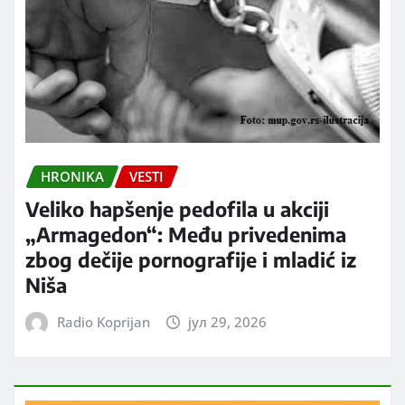
HRONIKA
VESTI
Veliko hapšenje pedofila u akciji
„Armagedon“: Među privedenima
zbog dečije pornografije i mladić iz
Niša
Radio Koprijan
јул 29, 2026