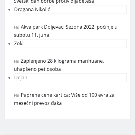
Svetski dan borbe protiv dijabetesa
Dragana Nikolić
на
Akva park Doljevac: Sezona 2022. počinje u
subotu 11. juna
Zoki
на
Zaplenjeno 28 kilograma marihuane,
uhapšeno pet osoba
Dejan
на
Paprene cene kartica: Više od 100 evra za
mesečni prevoz đaka