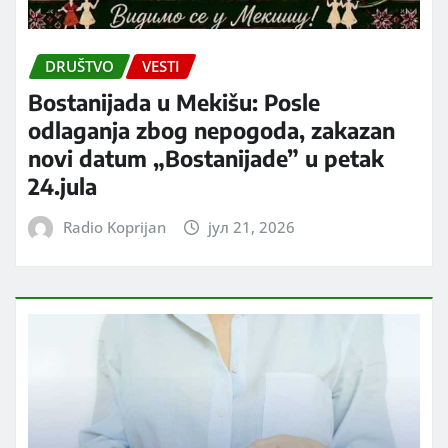
DRUŠTVO
VESTI
Bostanijada u Mekišu: Posle
odlaganja zbog nepogoda, zakazan
novi datum „Bostanijade” u petak
24.jula
Radio Koprijan
јул 21, 2026