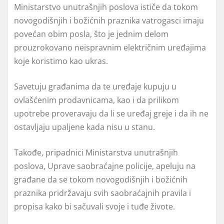
Ministarstvo unutrašnjih poslova ističe da tokom
novogodišnjih i božićnih praznika vatrogasci imaju
povećan obim posla, što je jednim delom
prouzrokovano neispravnim električnim uređajima
koje koristimo kao ukras.
Savetuju građanima da te uređaje kupuju u
ovlašćenim prodavnicama, kao i da prilikom
upotrebe proveravaju da li se uređaj greje i da ih ne
ostavlјaju upalјene kada nisu u stanu.
Takođe, pripadnici Ministarstva unutrašnjih
poslova, Uprave saobraćajne policije, apeluju na
građane da se tokom novogodišnjih i božićnih
praznika pridržavaju svih saobraćajnih pravila i
propisa kako bi sačuvali svoje i tuđe živote.