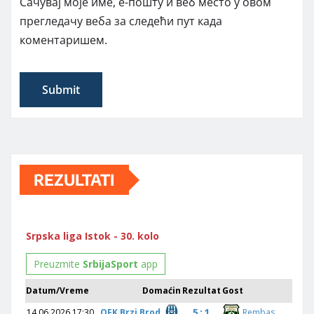
Сачувај моје име, е-пошту и веб место у овом
прегледачу веба за следећи пут када
коментаришем.
REZULTATI