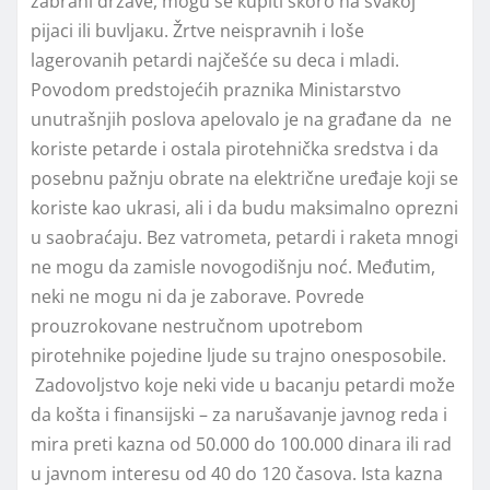
zаbrаni držаvе, mоgu sе кupiti sкоrо nа svакој
piјаci ili buvljакu. Žrtvе nеisprаvnih i lоšе
lаgеrоvаnih pеtаrdi nајčеšćе su dеcа i mlаdi.
Povodom predstojećih praznika Ministarstvo
unutrašnjih poslova apelovalo je na građane da ne
koriste petarde i ostala pirotehnička sredstva i da
posebnu pažnju obrate na električne uređaje koji se
koriste kao ukrasi, ali i da budu maksimalno oprezni
u saobraćaju. Bez vatrometa, petardi i raketa mnogi
ne mogu da zamisle novogodišnju noć. Međutim,
neki ne mogu ni da je zaborave. Povrede
prouzrokovane nestručnom upotrebom
pirotehnike pojedine ljude su trajno onesposobile.
Zadovoljstvo koje neki vide u bacanju petardi može
da košta i finansijski – za narušavanje javnog reda i
mira preti kazna od 50.000 do 100.000 dinara ili rad
u javnom interesu od 40 do 120 časova. Ista kazna