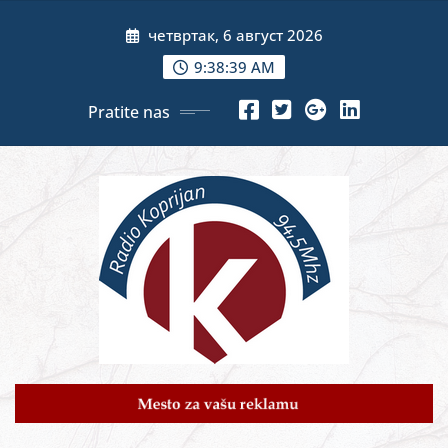
Skip
четвртак, 6 август 2026
to
content
9:38:40 AM
Pratite nas