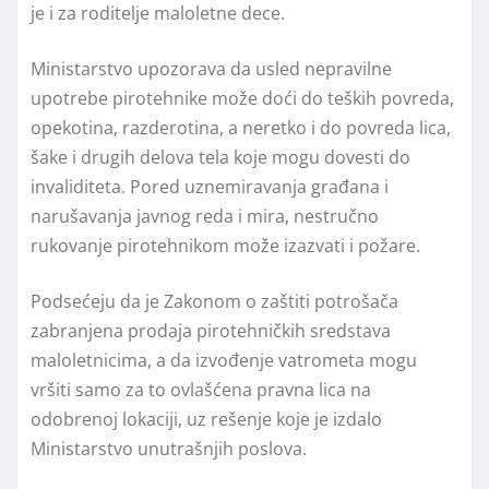
je i za roditelje maloletne dece.
Ministarstvo upozorava da usled nepravilne
upotrebe pirotehnike može doći do teških povreda,
opekotina, razderotina, a neretko i do povreda lica,
šake i drugih delova tela koje mogu dovesti do
invaliditeta. Pored uznemiravanja građana i
narušavanja javnog reda i mira, nestručno
rukovanje pirotehnikom može izazvati i požare.
Podsećeju da je Zakonom o zaštiti potrošača
zabranjena prodaja pirotehničkih sredstava
maloletnicima, a da izvođenje vatrometa mogu
vršiti samo za to ovlašćena pravna lica na
odobrenoj lokaciji, uz rešenje koje je izdalo
Ministarstvo unutrašnjih poslova.