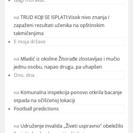
Gagi moravac
на
TRUD KOJI SE ISPLATI:Visok nivo znanja i
zapaženi rezultati učenika na opštinskim
takmičenjima
E moja državo
на
Mladić iz okoline Žitorađe zlostavljao i mučio
jednu osobu, napao drugu, pa uhapšen
Dno, dna
на
Komunalna inspekcija ponovo otkrila bacanje
otpada na očišćenoj lokaciji
Football predictions
на
Udruženje invalida „Živeti uspravno“ obeležilo