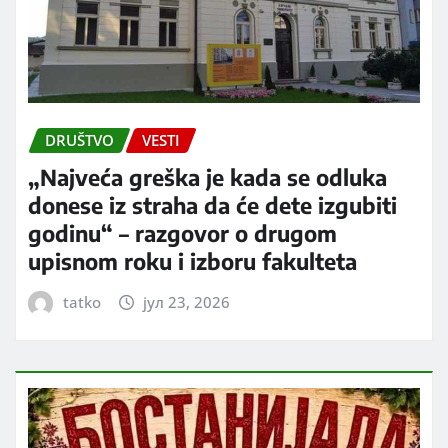
DRUŠTVO
VESTI
„Najveća greška je kada se odluka
donese iz straha da će dete izgubiti
godinu“ – razgovor o drugom
upisnom roku i izboru fakulteta
tatko
јул 23, 2026