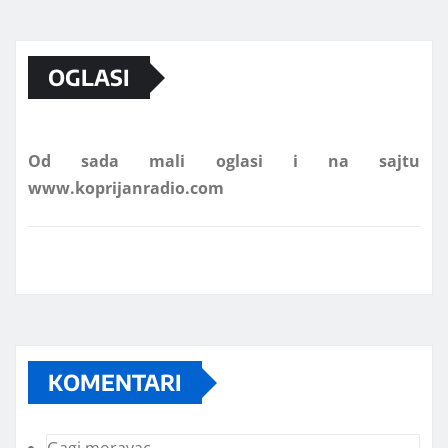
Marketing telefon 062 463 002
OGLASI
Od sada mali oglasi i na sajtu
www.koprijanradio.com
KOMENTARI