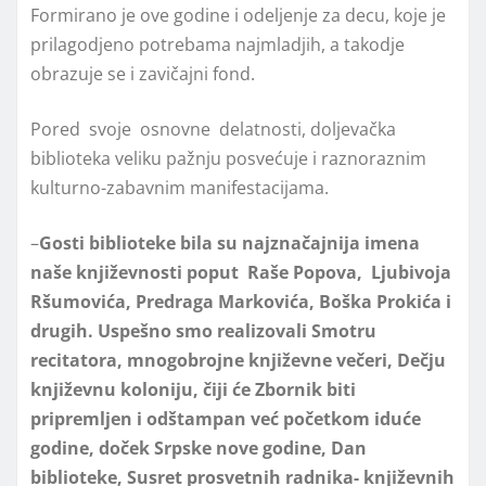
Formirano je ove godine i odeljenje za decu, koje je
prilagodjeno potrebama najmladjih, a takodje
obrazuje se i zavičajni fond.
Pored svoje osnovne delatnosti, doljevačka
biblioteka veliku pažnju posvećuje i raznoraznim
kulturno-zabavnim manifestacijama.
–
Gosti
biblioteke bila su najznačajnija imena
naše književnosti poput
Raše Popova
,
Ljubivoja
Ršumovića
, Predraga Markovića, Boška Prokića i
drugih
. Uspešno
smo realizovali
Smotru
recitatora, mnogobrojne
književne večeri, Dečju
književnu koloniju, čiji će Zbornik biti
pripremljen i odštampan već početkom iduće
godine, doček Srpske nove godine, Dan
biblioteke, Susret prosvetnih radnika- književnih