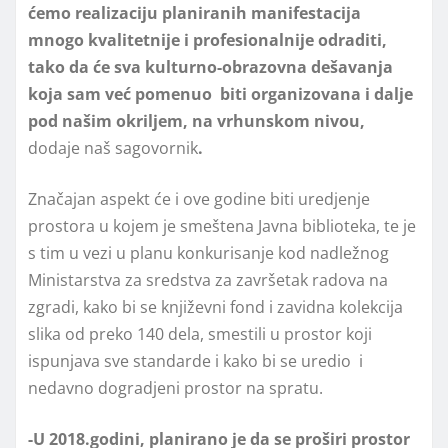
ćemo realizaciju planiranih manifestacija
mnogo kvalitetnije i profesionalnije odraditi,
tako da će sva kulturno-obrazovna dešavanja
koja sam već pomenuo biti organizovana i dalje
pod našim okriljem, na vrhunskom nivou,
dodaje naš sagovornik
.
Značajan aspekt će i ove godine biti uredjenje
prostora u kojem je smeštena Javna biblioteka, te je
s tim u vezi u planu konkurisanje kod nadležnog
Ministarstva za sredstva za završetak radova na
zgradi, kako bi se književni fond i zavidna kolekcija
slika od preko 140 dela, smestili u prostor koji
ispunjava sve standarde i kako bi se uredio i
nedavno dogradjeni prostor na spratu.
-U 2018.godini, planirano je da se proširi prostor