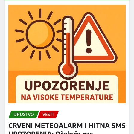
DRUŠTVO
VESTI
CRVENI METEOALARM I HITNA SMS
UPOZORENJA: Očekuje nas