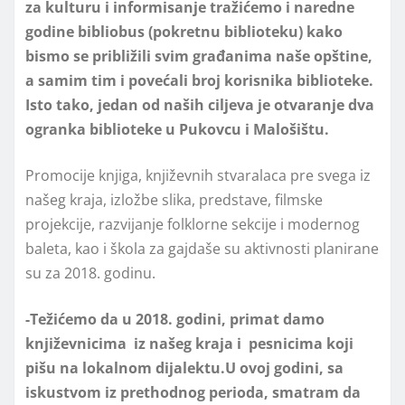
za kulturu i informisanje tražićemo i naredne
godine bibliobus (pokretnu biblioteku) kako
bismo se približili svim građanima naše opštine,
a samim tim i povećali broj korisnika biblioteke.
Isto tako, jedan od naših ciljeva je otvaranje dva
ogranka biblioteke u Pukovcu i Malošištu.
Promocije knjiga, književnih stvaralaca pre svega iz
našeg kraja, izložbe slika, predstave, filmske
projekcije, razvijanje folklorne sekcije i modernog
baleta, kao i škola za gajdaše su aktivnosti planirane
su za 2018. godinu.
-Težićemo da u 2018. godini, primat damo
književnicima iz našeg kraja i pesnicima koji
pišu na lokalnom dijalektu.U ovoj godini, sa
iskustvom iz prethodnog perioda, smatram da