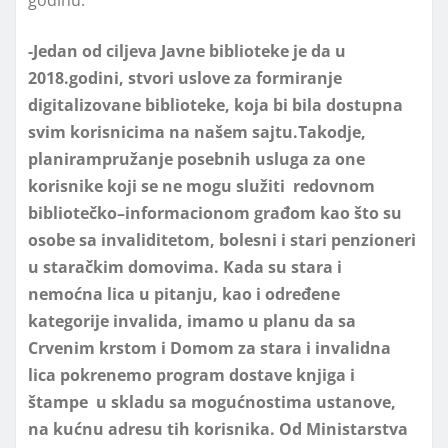
-Jedan od ciljeva Javne biblioteke je da u
201
8
.
godini,
stvori uslove za formiranje
digitalizovane
biblioteke, koja bi bila dostupna
svim korisnicima na našem sajtu.Takodje,
planirampružanje
posebnih usluga za one
korisnike koji
se ne mogu služiti redovnom
bibliotečko
–
informacionom
građom kao što su
osobe sa invaliditetom, bolesni
i
stari
penzioneri
u staračkim domovima
.
Kada su stara i
nemoćna lica u pitanju, kao i određene
kategorije invalida, imam
o
u planu da sa
Crvenim krstom i
Domom za stara i invalidna
lica
pokrenemo program dostave knjiga i
štampe u skladu sa mogućnostima ustanove,
na kućnu adresu tih korisnika.
Od Ministarstva