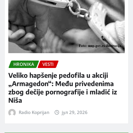
HRONIKA
VESTI
Veliko hapšenje pedofila u akciji
„Armagedon“: Među privedenima
zbog dečije pornografije i mladić iz
Niša
Radio Koprijan
јул 29, 2026