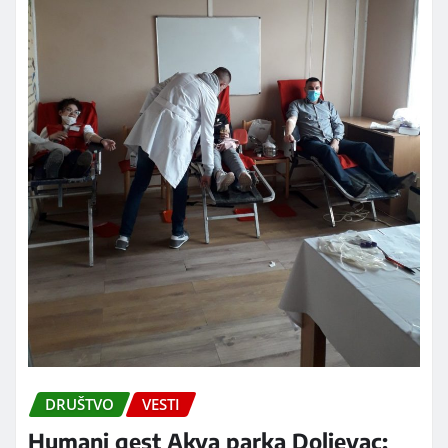
DRUŠTVO
VESTI
Humani gest Akva parka Doljevac: