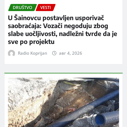
DRUŠTVO
VESTI
U Šainovcu postavljen usporivač
saobraćaja: Vozači negoduju zbog
slabe uočljivosti, nadležni tvrde da je
sve po projektu
Radio Koprijan
авг 4, 2026