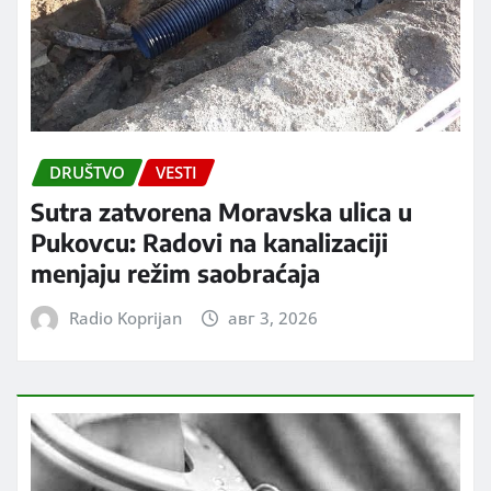
DRUŠTVO
VESTI
Sutra zatvorena Moravska ulica u
Pukovcu: Radovi na kanalizaciji
menjaju režim saobraćaja
Radio Koprijan
авг 3, 2026