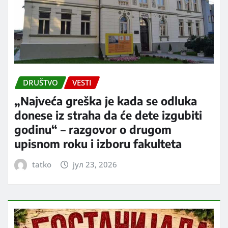
DRUŠTVO
VESTI
„Najveća greška je kada se odluka
donese iz straha da će dete izgubiti
godinu“ – razgovor o drugom
upisnom roku i izboru fakulteta
tatko
јул 23, 2026