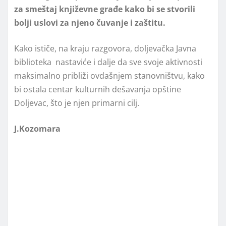
za smeštaj književne građe kako bi se stvorili
bolјi uslovi za njeno čuvanje i zaštitu.
Kako ističe, na kraju razgovora, doljevačka Javna
biblioteka nastaviće i dalje da sve svoje aktivnosti
maksimalno približi ovdašnjem stanovništvu, kako
bi ostala centar kulturnih dešavanja opštine
Doljevac, što je njen primarni cilj.
J.Kozomara