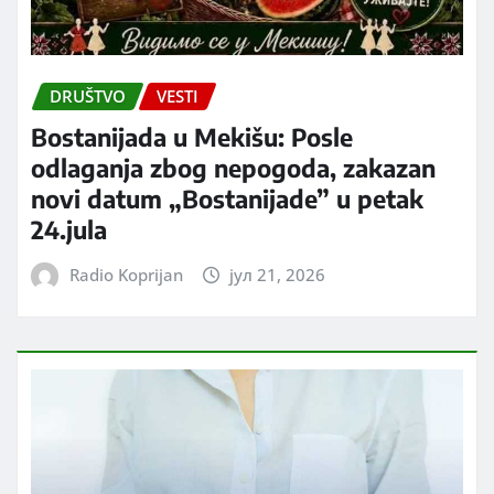
DRUŠTVO
VESTI
Bostanijada u Mekišu: Posle
odlaganja zbog nepogoda, zakazan
novi datum „Bostanijade” u petak
24.jula
Radio Koprijan
јул 21, 2026