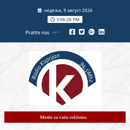
Skip
недеља, 9 август 2026
to
content
3:06:28 PM
Pratite nas