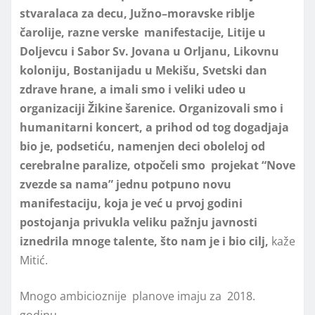
stvaralaca za decu, Južno
–
moravske riblјe
čarolije, razne verske manifestacije
,
Litije u
Dolјevcu i Sabor Sv. Jovana u Orlјanu, Likovnu
koloniju, Bostanijadu u Mekišu, Svetski dan
zdrave hrane,
a imali smo i
veliki udeo u
organizaciji Žikine šarenice. Organizovali smo i
humanitarni koncert, a prihod od tog dogadjaja
bio je, podsetiću, namenjen deci oboleloj od
cerebralne paralize, otpočeli smo projekat “Nove
zvezde sa nama” jednu potpuno novu
manifestaciju, koja je već u prvoj godini
postojanja privukla veliku pažnju javnosti
iznedrila mnoge talente, što nam je i bio cilj,
kaže
Mitić.
Mnogo ambicioznije planove imaju za 2018.
godinu.