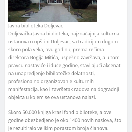
Javna biblioteka Doljevac
Doljevačka Javna biblioteka, najznačajnija kulturna
ustanova u opštini Doljevac, sa tradicijom dugom
skoro pola veka, ovu godinu, prema rečima
direktora Bogija Mitića, uspešno završava, a u tom
pravcu nastaviće i iduće godine, stavljajući akcenat
na unapredjenje bibilotečke delatnosti,
profesionalno organizovanje kulturnih
manifestacija, kao i završetak radova na dogradnji
objekta u kojem se ova ustanova nalazi.
Skoro 50.000 knjiga krasi fond biblioteke, a ove
godine obezbedjeno je oko 1400 novih naslova, što
je rezultiralo velikim porastom broja članova.