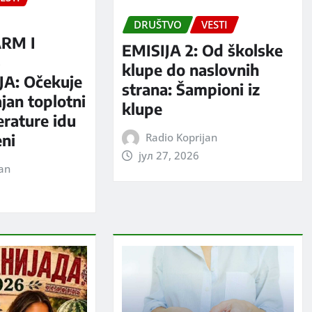
DRUŠTVO
VESTI
RM I
EMISIJA 2: Od školske
S
klupe do naslovnih
A: Očekuje
strana: Šampioni iz
jan toplotni
klupe
erature idu
Radio Koprijan
eni
јул 27, 2026
jan