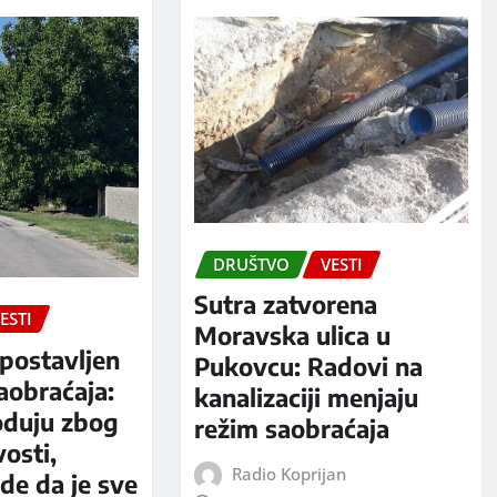
DRUŠTVO
VESTI
Sutra zatvorena
ESTI
Moravska ulica u
postavljen
Pukovcu: Radovi na
aobraćaja:
kanalizaciji menjaju
oduju zbog
režim saobraćaja
vosti,
Radio Koprijan
rde da je sve