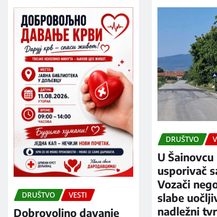
DRUŠTVO
V
U Šainovcu 
usporivač s
Vozači neg
DRUŠTVO
VESTI
slabe uočlji
nadležni tv
Dobrovoljno davanje