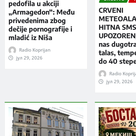
pedofila u akciji
CRVENI
„Armagedon“: Među
METEOALA
privedenima zbog
HITNA SM
dečije pornografije i
UPOZORENJ
mladić iz Niša
nas dugotra
Radio Koprijan
talas, temp
јул 29, 2026
do 40 step
Radio Kopri
јул 29, 2026