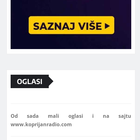
Marketing telefon 062 463 002
OGLASI
Od sada mali oglasi i na sajtu
www.koprijanradio.com