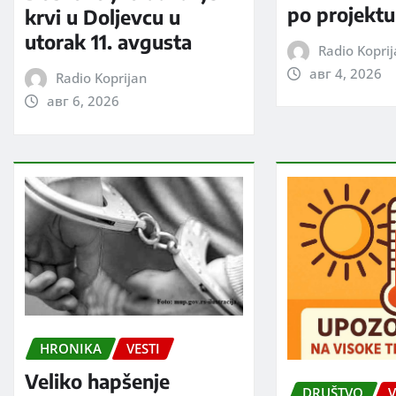
po projektu
krvi u Doljevcu u
utorak 11. avgusta
Radio Kopri
авг 4, 2026
Radio Koprijan
авг 6, 2026
HRONIKA
VESTI
Veliko hapšenje
DRUŠTVO
V