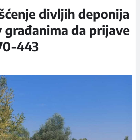
šćenje divljih deponija
iv građanima da prijave
870-443