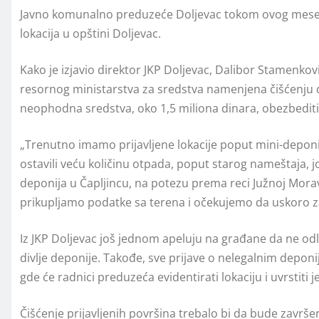
Javno komunalno preduzeće Doljevac tokom ovog meseca p
lokacija u opštini Doljevac.
Kako je izjavio direktor JKP Doljevac, Dalibor Stamenko
resornog ministarstva za sredstva namenjena čišćenju d
neophodna sredstva, oko 1,5 miliona dinara, obezbediti
„Trenutno imamo prijavljene lokacije poput mini-deponij
ostavili veću količinu otpada, poput starog nameštaja, j
deponija u Čapljincu, na potezu prema reci Južnoj Moravi
prikupljamo podatke sa terena i očekujemo da uskoro z
Iz JKP Doljevac još jednom apeluju na građane da ne od
divlje deponije. Takođe, sve prijave o nelegalnim depo
gde će radnici preduzeća evidentirati lokaciju i uvrstiti j
Čišćenje prijavljenih površina trebalo bi da bude završe