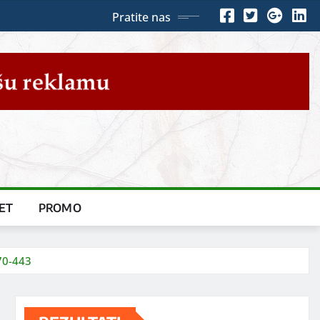
Pratite nas
ET
PROMO
870-443