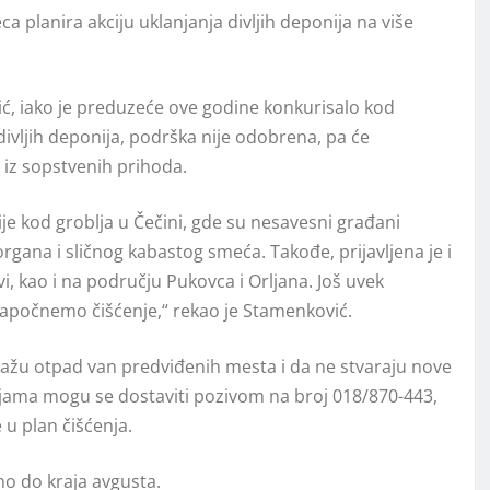
lanira akciju uklanjanja divljih deponija na više
vić, iako je preduzeće ove godine konkurisalo kod
ivljih deponija, podrška nije odobrena, pa će
 iz sopstvenih prihoda.
e kod groblja u Čečini, gde su nesavesni građani
organa i sličnog kabastog smeća. Takođe, prijavljena je i
, kao i na području Pukovca i Orljana. Još uvek
apočnemo čišćenje,“ rekao je Stamenković.
lažu otpad van predviđenih mesta i da ne stvaraju nove
nijama mogu se dostaviti pozivom na broj 018/870-443,
e u plan čišćenja.
no do kraja avgusta.