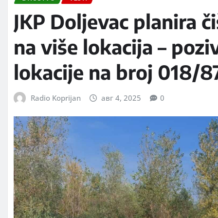
JKP Doljevac planira či
na više lokacija – poz
lokacije na broj 018/
Radio Koprijan
авг 4, 2025
0