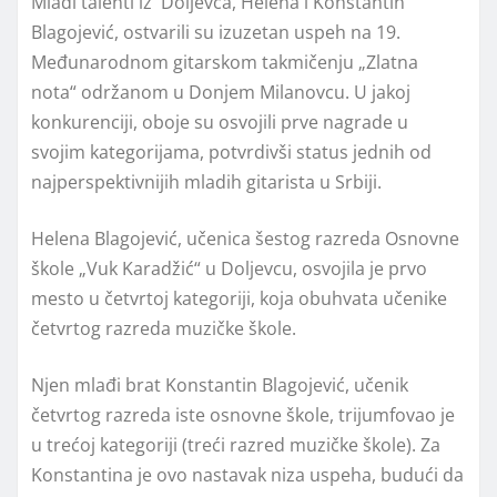
Mladi talenti iz Doljevca, Helena i Konstantin
Blagojević, ostvarili su izuzetan uspeh na 19.
Međunarodnom gitarskom takmičenju „Zlatna
nota“ održanom u Donjem Milanovcu. U jakoj
konkurenciji, oboje su osvojili prve nagrade u
svojim kategorijama, potvrdivši status jednih od
najperspektivnijih mladih gitarista u Srbiji.
Helena Blagojević, učenica šestog razreda Osnovne
škole „Vuk Karadžić“ u Doljevcu, osvojila je prvo
mesto u četvrtoj kategoriji, koja obuhvata učenike
četvrtog razreda muzičke škole.
Njen mlađi brat Konstantin Blagojević, učenik
četvrtog razreda iste osnovne škole, trijumfovao je
u trećoj kategoriji (treći razred muzičke škole). Za
Konstantina je ovo nastavak niza uspeha, budući da