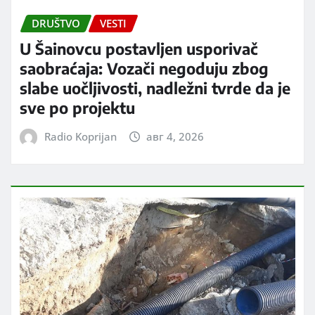
DRUŠTVO
VESTI
U Šainovcu postavljen usporivač
saobraćaja: Vozači negoduju zbog
slabe uočljivosti, nadležni tvrde da je
sve po projektu
Radio Koprijan
авг 4, 2026