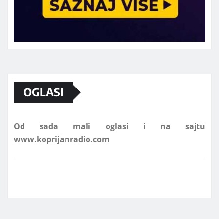
Marketing telefon 062 463 002
OGLASI
Od sada mali oglasi i na sajtu
www.koprijanradio.com