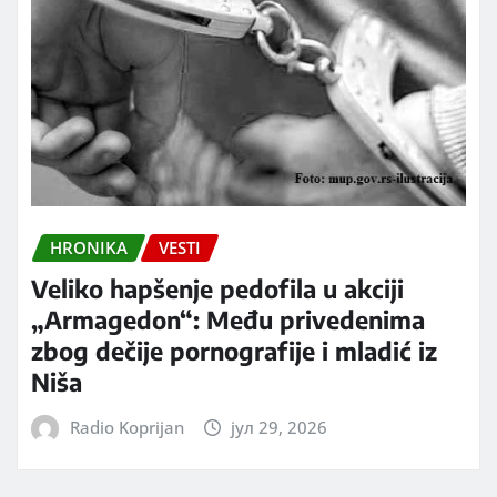
HRONIKA
VESTI
Veliko hapšenje pedofila u akciji
„Armagedon“: Među privedenima
zbog dečije pornografije i mladić iz
Niša
Radio Koprijan
јул 29, 2026