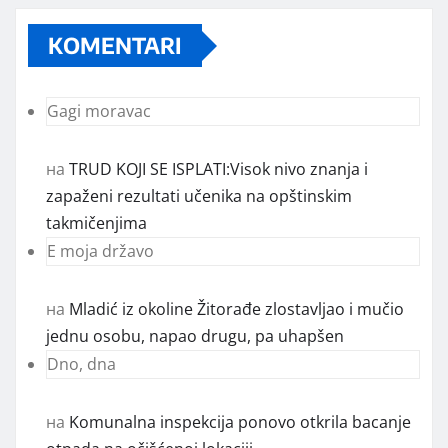
KOMENTARI
Gagi moravac
на
TRUD KOJI SE ISPLATI:Visok nivo znanja i
zapaženi rezultati učenika na opštinskim
takmičenjima
E moja državo
на
Mladić iz okoline Žitorađe zlostavljao i mučio
jednu osobu, napao drugu, pa uhapšen
Dno, dna
на
Komunalna inspekcija ponovo otkrila bacanje