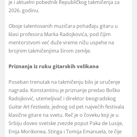
je i aktuelni pobednik Republičkog takmičenja za
2026. godinu.
Oboje talentovanih muzičara pohađaju gitaru u
klasi profesora Marka Radojkovića, pod čijim
mentorstvom već duže vreme nižu uspehe na
brojnim takmičenjima širom zemlje.
Priznanja iz ruku gitarskih velikana
Poseban trenutak na takmičenju bilo je uručenje
nagrada. Konstantinu je priznanje predao Boško
Radojković, utemeljivač i direktor beogradskog
Guitar Art Festivala
, jednog od pet najvećih festivala
klasične gitare na svetu. Reč je o čoveku koji je u
Srbiju doveo svetske zvezde poput Paka de Lusije,
Enija Morikonea, Stinga i Tomija Emanuela, te čije