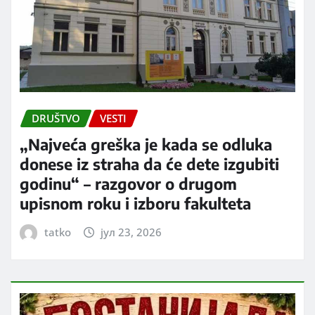
DRUŠTVO
VESTI
„Najveća greška je kada se odluka
donese iz straha da će dete izgubiti
godinu“ – razgovor o drugom
upisnom roku i izboru fakulteta
tatko
јул 23, 2026