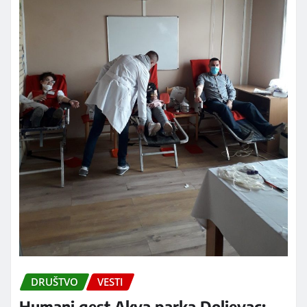
DRUŠTVO
VESTI
Humani gest Akva parka Doljevac: