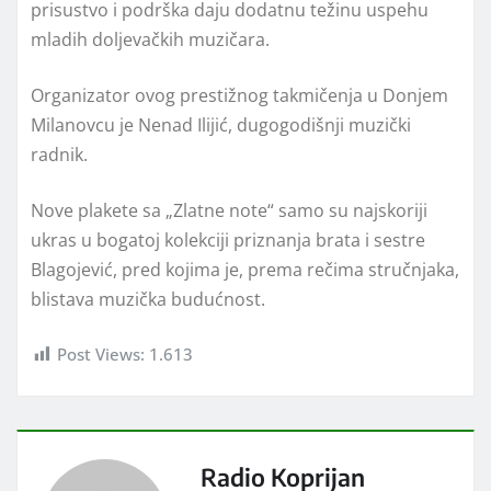
prisustvo i podrška daju dodatnu težinu uspehu
mladih doljevačkih muzičara.
Organizator ovog prestižnog takmičenja u Donjem
Milanovcu je Nenad Ilijić, dugogodišnji muzički
radnik.
Nove plakete sa „Zlatne note“ samo su najskoriji
ukras u bogatoj kolekciji priznanja brata i sestre
Blagojević, pred kojima je, prema rečima stručnjaka,
blistava muzička budućnost.
Post Views:
1.613
Radio Koprijan