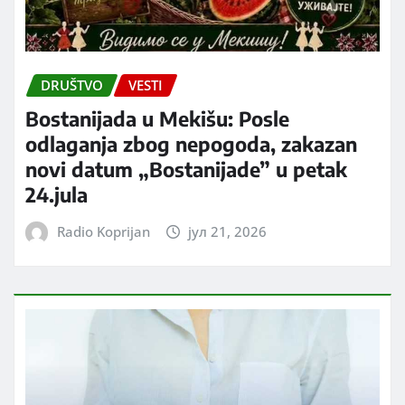
DRUŠTVO
VESTI
Bostanijada u Mekišu: Posle
odlaganja zbog nepogoda, zakazan
novi datum „Bostanijade” u petak
24.jula
Radio Koprijan
јул 21, 2026