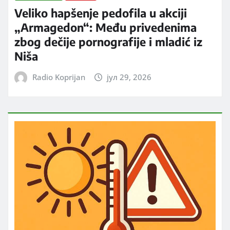
Veliko hapšenje pedofila u akciji
„Armagedon“: Među privedenima
zbog dečije pornografije i mladić iz
Niša
Radio Koprijan
јул 29, 2026