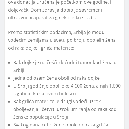
ova donacija uručena je početkom ove godine, i
doljevački Dom zdravlja dobio je savremeni
ultrazvučni aparat za ginekološku službu.
Prema statističkim podacima, Srbija je među
vodećim zemljama u svetu po broju obolelih žena
od raka dojke i grlića materice:
Rak dojke je najčešći zloćudni tumor kod žena u
Srbiji
Jedna od osam žena oboli od raka dojke
U Srbiji godišnje oboli oko 4.600 žena, a njih 1.600
izgubi bitku sa ovom bolešću
Rak grlića materice je drugi vodeći uzrok
oboljevanja i četvrti uzrok umiranja od raka kod
ženske populacije u Srbiji
Svakog dana četiri žene obole od raka grlića