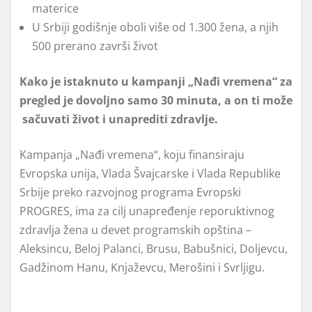
materice
U Srbiji godišnje oboli više od 1.300 žena, a njih
500 prerano završi život
Kako je istaknuto u kampanji „Nađi vremena“ za
pregled je dovoljno samo 30 minuta, a on ti može
sačuvati život i unaprediti zdravlje.
Kampanja „Nađi vremena“, koju finansiraju
Evropska unija, Vlada Švajcarske i Vlada Republike
Srbije preko razvojnog programa Evropski
PROGRES, ima za cilj unapređenje reporuktivnog
zdravlja žena u devet programskih opština –
Aleksincu, Beloj Palanci, Brusu, Babušnici, Doljevcu,
Gadžinom Hanu, Knjaževcu, Merošini i Svrljigu.