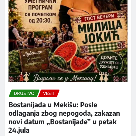
DRUŠTVO
VESTI
Bostanijada u Mekišu: Posle
odlaganja zbog nepogoda, zakazan
novi datum „Bostanijade” u petak
24.jula