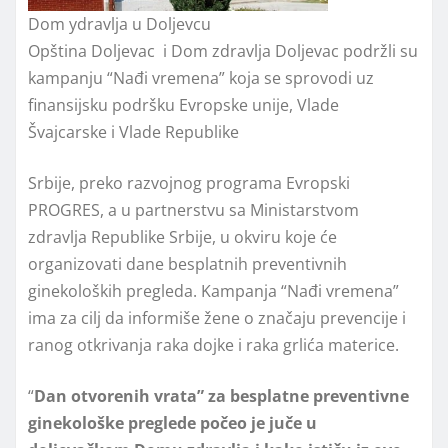
Dom ydravlja u Doljevcu
Opština Doljevac i Dom zdravlja Doljevac podržli su
kampanju “Nađi vremena” koja se sprovodi uz
finansijsku podršku Evropske unije, Vlade
Švajcarske i Vlade Republike
Srbije, preko razvojnog programa Evropski
PROGRES, a u partnerstvu sa Ministarstvom
zdravlja Republike Srbije, u okviru koje će
organizovati dane besplatnih preventivnih
ginekoloških pregleda. Kampanja “Nađi vremena”
ima za cilj da informiše žene o značaju prevencije i
ranog otkrivanja raka dojke i raka grlića materice.
“
Dan otvorenih vrata” za besplatne preventivne
ginekološke preglede počeo je juče u