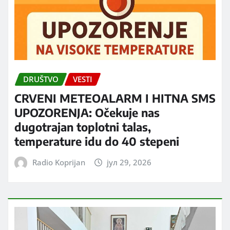
DRUŠTVO
VESTI
CRVENI METEOALARM I HITNA SMS
UPOZORENJA: Očekuje nas
dugotrajan toplotni talas,
temperature idu do 40 stepeni
Radio Koprijan
јул 29, 2026