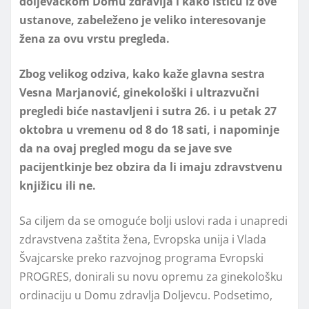
doljevačkom Domu zdravlja i kako ističu iz ove
ustanove, zabeleženo je veliko interesovanje
žena za ovu vrstu pregleda.
Zbog velikog odziva, kako kaže glavna sestra
Vesna Marjanović, ginekološki i ultrazvučni
pregledi biće nastavljeni i sutra 26. i u petak 27
oktobra u vremenu od 8 do 18 sati, i napominje
da na ovaj pregled mogu da se jave sve
pacijentkinje bez obzira da li imaju zdravstvenu
knjižicu ili ne.
Sa ciljem da se omoguće bolji uslovi rada i unapredi
zdravstvena zaštita žena, Evropska unija i Vlada
Švajcarske preko razvojnog programa Evropski
PROGRES, donirali su novu opremu za ginekološku
ordinaciju u Domu zdravlja Doljevcu. Podsetimo,