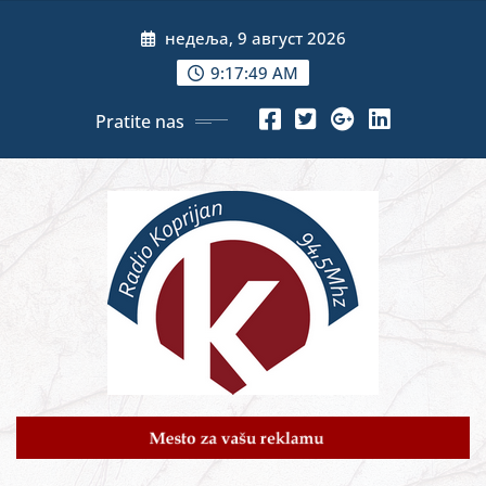
Skip
недеља, 9 август 2026
to
content
9:17:51 AM
Pratite nas