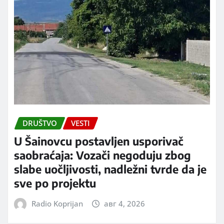
DRUŠTVO
VESTI
U Šainovcu postavljen usporivač
saobraćaja: Vozači negoduju zbog
slabe uočljivosti, nadležni tvrde da je
sve po projektu
Radio Koprijan
авг 4, 2026