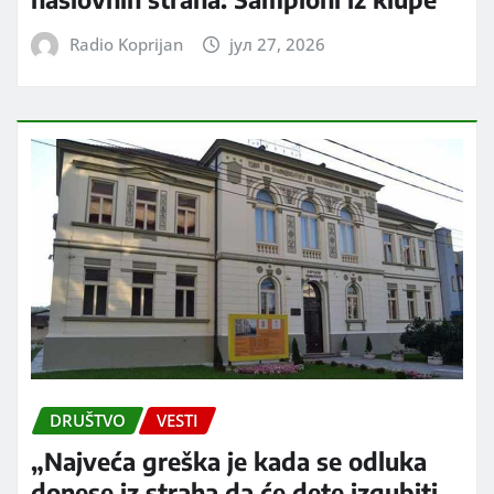
Radio Koprijan
јул 27, 2026
DRUŠTVO
VESTI
„Najveća greška je kada se odluka
donese iz straha da će dete izgubiti