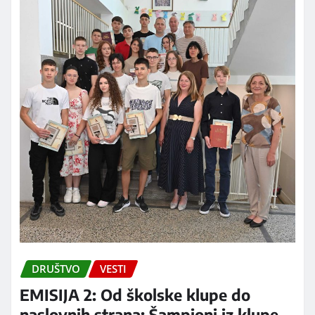
DRUŠTVO
VESTI
EMISIJA 2: Od školske klupe do
naslovnih strana: Šampioni iz klupe