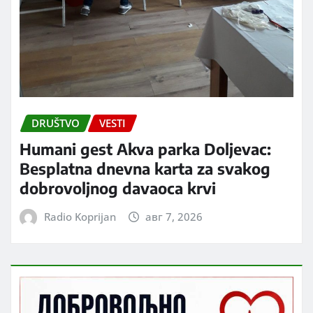
DRUŠTVO
VESTI
Humani gest Akva parka Doljevac:
Besplatna dnevna karta za svakog
dobrovoljnog davaoca krvi
Radio Koprijan
авг 7, 2026