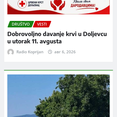
DRUŠTVO
VESTI
Dobrovoljno davanje krvi u Doljevcu
u utorak 11. avgusta
Radio Koprijan
авг 6, 2026