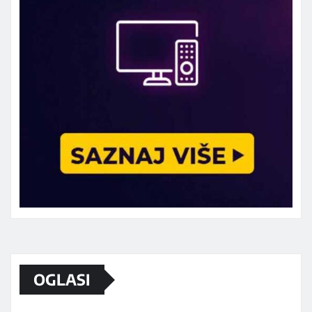
Marketing telefon 062 463 002
OGLASI
Od sada mali oglasi i na sajtu