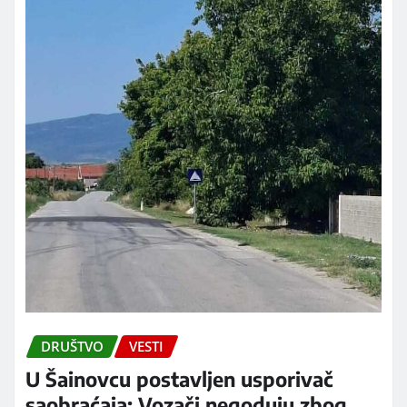
DRUŠTVO
VESTI
U Šainovcu postavljen usporivač
saobraćaja: Vozači negoduju zbog