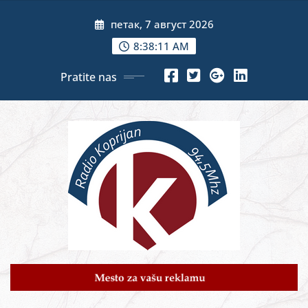
Skip
петак, 7 август 2026
to
content
8:38:13 AM
Pratite nas