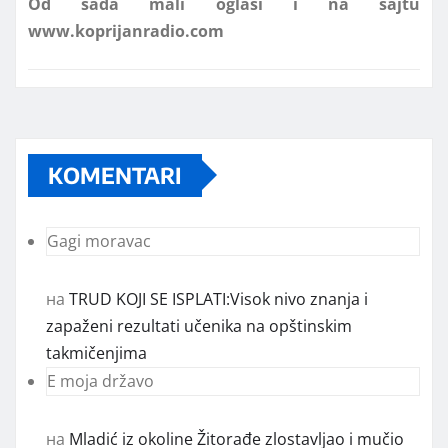
KOMENTARI
Gagi moravac
на
TRUD KOJI SE ISPLATI:Visok nivo znanja i
zapaženi rezultati učenika na opštinskim
takmičenjima
E moja državo
на
Mladić iz okoline Žitorađe zlostavljao i mučio