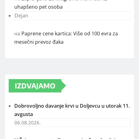
uhapšeno pet osoba
Dejan
на
Paprene cene kartica: Više od 100 evra za
mesečni prevoz đaka
IZDVAJAMO
Dobrovoljno davanje krvi u Doljevcu u utorak 11.
avgusta
06.08.2026.