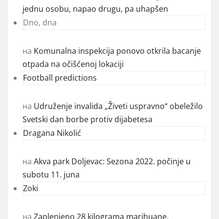
jednu osobu, napao drugu, pa uhapšen
Dno, dna
на
Komunalna inspekcija ponovo otkrila bacanje
otpada na očišćenoj lokaciji
Football predictions
на
Udruženje invalida „Živeti uspravno“ obeležilo
Svetski dan borbe protiv dijabetesa
Dragana Nikolić
на
Akva park Doljevac: Sezona 2022. počinje u
subotu 11. juna
Zoki
на
Zaplenjeno 28 kilograma marihuane,