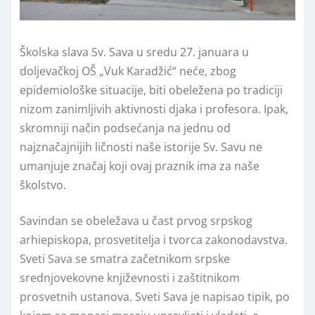
Školska slava Sv. Sava u sredu 27. januara u
doljevačkoj OŠ „Vuk Karadžić“ neće, zbog
epidemiološke situacije, biti obeležena po tradiciji
nizom zanimljivih aktivnosti djaka i profesora. Ipak,
skromniji način podsećanja na jednu od
najznačajnijih ličnosti naše istorije Sv. Savu ne
umanjuje značaj koji ovaj praznik ima za naše
školstvo.
Savindan se obeležava u čast prvog srpskog
arhiepiskopa, prosvetitelja i tvorca zakonodavstva.
Sveti Sava se smatra začetnikom srpske
srednjovekovne književnosti i zaštitnikom
prosvetnih ustanova. Sveti Sava je napisao tipik, po