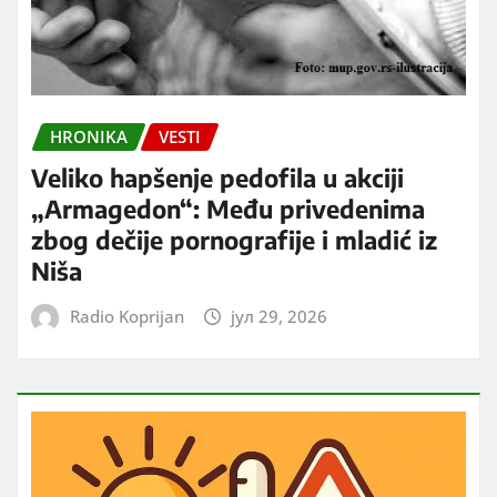
HRONIKA
VESTI
Veliko hapšenje pedofila u akciji
„Armagedon“: Među privedenima
zbog dečije pornografije i mladić iz
Niša
Radio Koprijan
јул 29, 2026