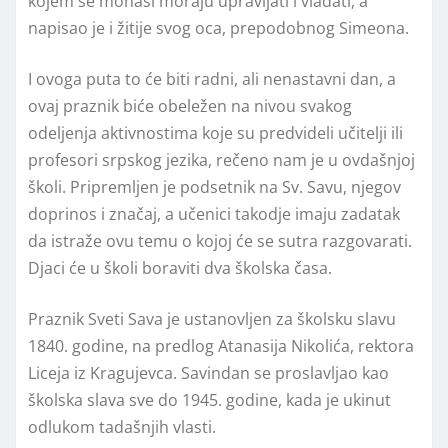
kojem se monasi moraju upravljati i vladati, a
napisao je i žitije svog oca, prepodobnog Simeona.
I ovoga puta to će biti radni, ali nenastavni dan, a
ovaj praznik biće obeležen na nivou svakog
odeljenja aktivnostima koje su predvideli učitelji ili
profesori srpskog jezika, rečeno nam je u ovdašnjoj
školi. Pripremljen je podsetnik na Sv. Savu, njegov
doprinos i značaj, a učenici takodje imaju zadatak
da istraže ovu temu o kojoj će se sutra razgovarati.
Djaci će u školi boraviti dva školska časa.
Praznik Sveti Sava je ustanovljen za školsku slavu
1840. godine, na predlog Atanasija Nikolića, rektora
Liceja iz Kragujevca. Savindan se proslavljao kao
školska slava sve do 1945. godine, kada je ukinut
odlukom tadašnjih vlasti.