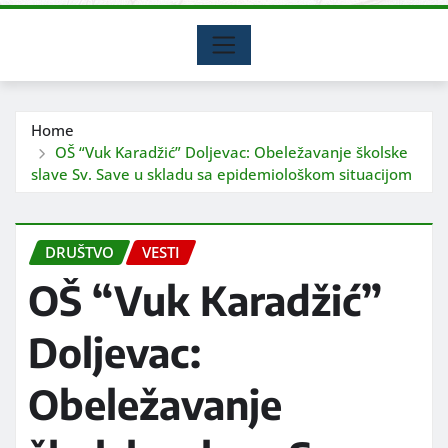
Home
OŠ “Vuk Karadžić” Doljevac: Obeležavanje školske
slave Sv. Save u skladu sa epidemiološkom situacijom
DRUŠTVO
VESTI
OŠ “Vuk Karadžić”
Doljevac:
Obeležavanje