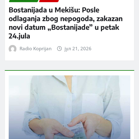
Bostanijada u Mekišu: Posle
odlaganja zbog nepogoda, zakazan
novi datum „Bostanijade” u petak
24.jula
Radio Koprijan
јул 21, 2026