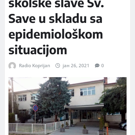
školske slave Sv.
Save u skladu sa
epidemiološkom
situacijom
Radio Koprijan
јан 26, 2021
0