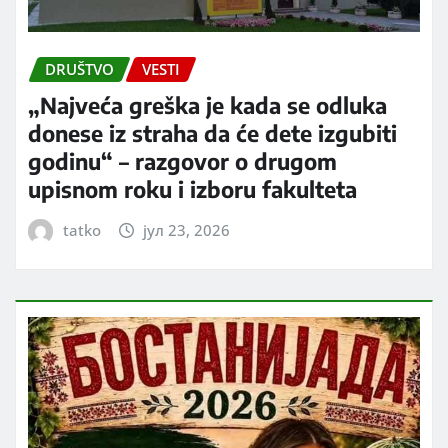
DRUŠTVO
VESTI
„Najveća greška je kada se odluka
donese iz straha da će dete izgubiti
godinu“ – razgovor o drugom
upisnom roku i izboru fakulteta
tatko
јул 23, 2026