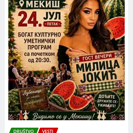
DRUŠTVO
VESTI