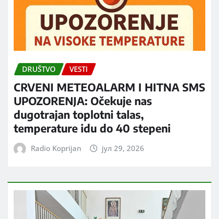
DRUŠTVO
VESTI
CRVENI METEOALARM I HITNA SMS
UPOZORENJA: Očekuje nas
dugotrajan toplotni talas,
temperature idu do 40 stepeni
Radio Koprijan
јул 29, 2026