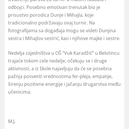
odbojci. Posebno emotivan trenutak bio je
prisustvo porodica Dunje i Mihajla, koje
tradicionalno podržavaju ovaj turnir. Na
fotografijama sa događaja mogu se videti Dunjina
sestra i Mihajlov sestrić, kao i njihove majke i sestre.
Nedelјa zajedništva u OŠ “Vuk Karadžić” u Belotincu
trajaće tokom cele nedelјe, očekuju se i druge
aktivnosti, a iz škole najavlјuju da će se posebna
pažnja posvetiti vrednostima fer-pleja, empatije,
širenju pozitivne energije i jačanju drugarstva među
učenicima.
M.J.