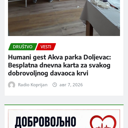
DRUŠTVO
VESTI
Humani gest Akva parka Doljevac:
Besplatna dnevna karta za svakog
dobrovoljnog davaoca krvi
Radio Koprijan
авг 7, 2026