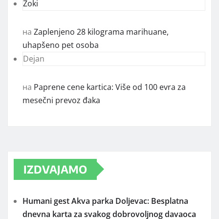
Zoki
на
Zaplenjeno 28 kilograma marihuane,
uhapšeno pet osoba
Dejan
на
Paprene cene kartica: Više od 100 evra za
mesečni prevoz đaka
IZDVAJAMO
Humani gest Akva parka Doljevac: Besplatna
dnevna karta za svakog dobrovoljnog davaoca