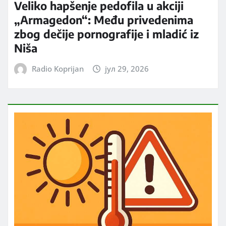
Veliko hapšenje pedofila u akciji
„Armagedon“: Među privedenima
zbog dečije pornografije i mladić iz
Niša
Radio Koprijan
јул 29, 2026