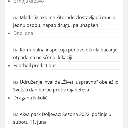
E moja državo
на
Mladić iz okoline Žitorađe zlostavljao i mučio
jednu osobu, napao drugu, pa uhapšen
Dno, dna
на
Komunalna inspekcija ponovo otkrila bacanje
otpada na očišćenoj lokaciji
Football predictions
на
Udruženje invalida „Živeti uspravno“ obeležilo
Svetski dan borbe protiv dijabetesa
Dragana Nikolić
на
Akva park Doljevac: Sezona 2022. počinje u
subotu 11. juna