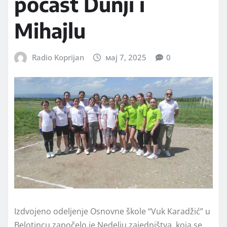
počast Dunji i
Mihajlu
Radio Koprijan
мај 7, 2025
0
Izdvojeno odelјenje Osnovne škole “Vuk Karadžić” u
Belotincu započelo je Nedelјu zajedništva, koja se