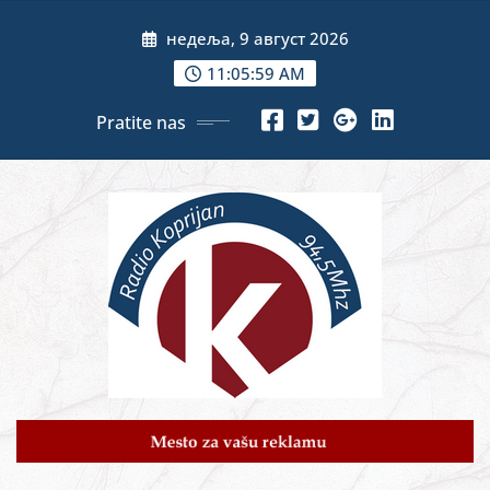
Skip
недеља, 9 август 2026
to
content
11:06:01 AM
Pratite nas