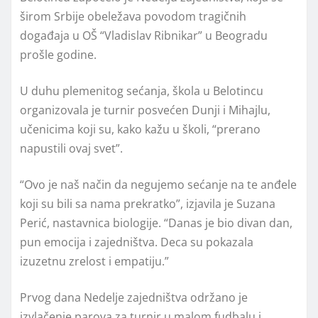
širom Srbije obeležava povodom tragičnih
događaja u OŠ “Vladislav Ribnikar” u Beogradu
prošle godine.
U duhu plemenitog sećanja, škola u Belotincu
organizovala je turnir posvećen Dunji i Mihajlu,
učenicima koji su, kako kažu u školi, “prerano
napustili ovaj svet”.
“Ovo je naš način da negujemo sećanje na te anđele
koji su bili sa nama prekratko”, izjavila je Suzana
Perić, nastavnica biologije. “Danas je bio divan dan,
pun emocija i zajedništva. Deca su pokazala
izuzetnu zrelost i empatiju.”
Prvog dana Nedelјe zajedništva održano je
izvlačenje parova za turnir u malom fudbalu i