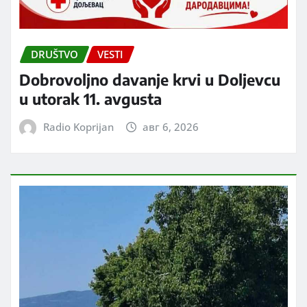
DRUŠTVO
VESTI
Dobrovoljno davanje krvi u Doljevcu
u utorak 11. avgusta
Radio Koprijan
авг 6, 2026