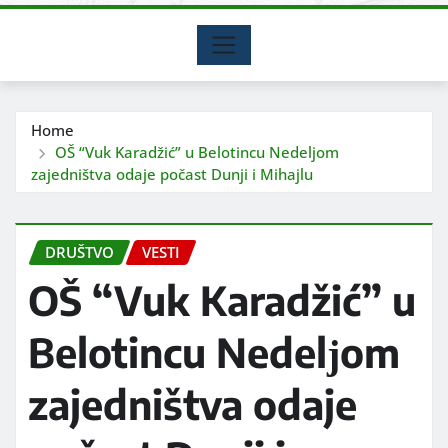
Home
OŠ “Vuk Karadžić” u Belotincu Nedelјom
zajedništva odaje počast Dunji i Mihajlu
DRUŠTVO
VESTI
OŠ “Vuk Karadžić” u
Belotincu Nedelјom
zajedništva odaje