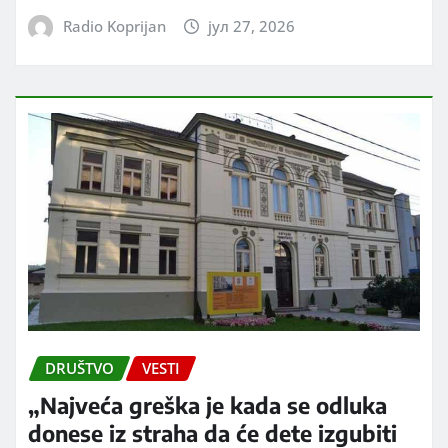
Radio Koprijan
јул 27, 2026
DRUŠTVO
VESTI
„Najveća greška je kada se odluka
donese iz straha da će dete izgubiti