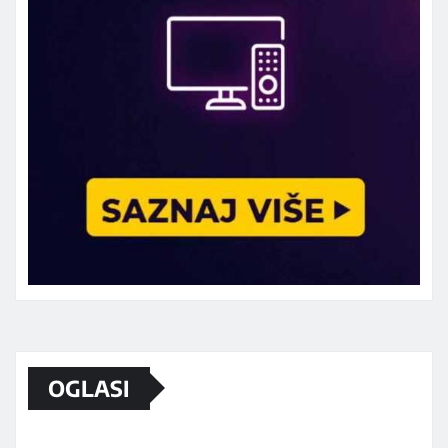
Marketing telefon 062 463 002
OGLASI
Od sada mali oglasi i na sajtu
www.koprijanradio.com