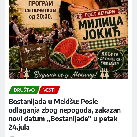
DRUŠTVO
VESTI
Bostanijada u Mekišu: Posle
odlaganja zbog nepogoda, zakazan
novi datum „Bostanijade” u petak
24.jula