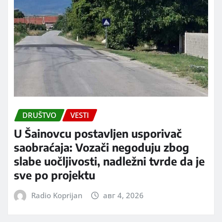
DRUŠTVO
VESTI
U Šainovcu postavljen usporivač
saobraćaja: Vozači negoduju zbog
slabe uočljivosti, nadležni tvrde da je
sve po projektu
Radio Koprijan
авг 4, 2026