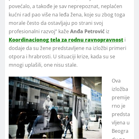
povećalo, a takođe je sav neprepoznat, neplaćen
kućni rad pao više na leđa žena, koje su zbog toga
morale često da ostavljaju po strani svoj
profesionalni razvoj“ kaže
Anđa Petrović
iz
Koordinacionog tela za rodnu ravnopravnost
i
dodaje da su žene predstavljene na izložbi primeri
otpora i hrabrosti. U situaciji krize, kada su se
mnogi uplašili, one nisu stale.
Ova
izložba
premije
rno je
predsta
vljena u
Beogra