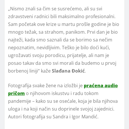
„Nismo znali sa čim se susrećemo, ali su svi
zdravstveni radnici bili maksimalno profesionalni.
Sam početak ove krize u martu prošle godine je bio
mnogo težak, sa strahom, panikom. Prvi dan je bio
najteži, kada smo saznali da se borimo sa nečim
nepoznatim, nevidljivim. Teško je bilo doći kući,
ugrožavati svoju porodicu, prijatelje, ali nam je
posao takav da smo svi morali da budemo u prvoj
borbenoj liniji“ kaže
Slađana Đokić
.
Fotografija svake žene na izložbi je
praćena audio
pričom
o njihovom iskustvu i radu tokom
pandemije – kako su se osećale, koja je bila njihova
uloga i na koji način su doprinele svojoj zajednici.
Autori fotografija su Sandra i Igor Mandić.