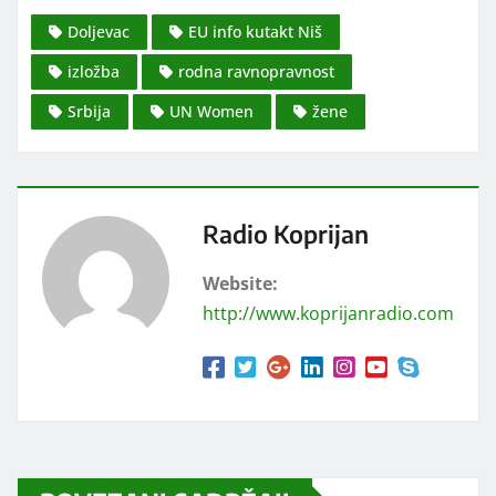
Doljevac
EU info kutakt Niš
izložba
rodna ravnopravnost
Srbija
UN Women
žene
Radio Koprijan
Website:
http://www.koprijanradio.com