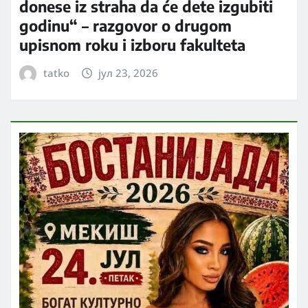
donese iz straha da će dete izgubiti
godinu“ – razgovor o drugom
upisnom roku i izboru fakulteta
tatko
јул 23, 2026