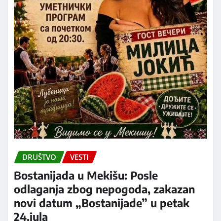
DRUŠTVO
VESTI
Bostanijada u Mekišu: Posle
odlaganja zbog nepogoda, zakazan
novi datum „Bostanijade” u petak
24.jula