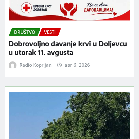
DRUŠTVO
VESTI
Dobrovoljno davanje krvi u Doljevcu
u utorak 11. avgusta
Radio Koprijan
авг 6, 2026