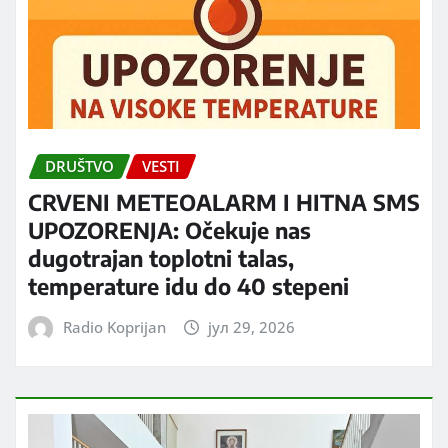
DRUŠTVO
VESTI
CRVENI METEOALARM I HITNA SMS
UPOZORENJA: Očekuje nas
dugotrajan toplotni talas,
temperature idu do 40 stepeni
Radio Koprijan
јул 29, 2026