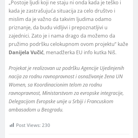
„Postoje ljudi koji ne staju ni onda kada je teško i
kada je zastrašujuća situacija za celo društvo i
mislim da je važno da takvim ljudima odamo
priznanje, da budu vidljivi i prepoznatljivi u
zajednici. Zato je i nama drago da možemo da
pružimo podršku celokupnom ovom projektu“ kaže
Danijela Vučić
, menadžerka EU info kutka Niš.
Projekat je realizovan uz podršku Agencije Ujedinjenih
nacija za rodnu ravnopravnost i osnaživanje žena UN
Women, sa Koordinacionim telom za rodnu
ravnopravnost, Ministarstvom za evropske integracije,
Delegacijom Evropske unije u Srbiji i Francuskom
ambasadom u Beogradu.
Post Views:
230