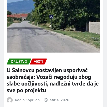
DRUŠTVO
VESTI
U Šainovcu postavljen usporivač
saobraćaja: Vozači negoduju zbog
slabe uočljivosti, nadležni tvrde da je
sve po projektu
Radio Koprijan
авг 4, 2026