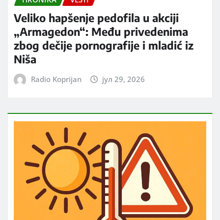
Veliko hapšenje pedofila u akciji
„Armagedon“: Među privedenima
zbog dečije pornografije i mladić iz
Niša
Radio Koprijan
јул 29, 2026