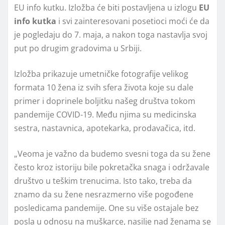
EU info kutku. Izložba će biti postavljena u izlogu
EU
info kutka
i svi zainteresovani posetioci moći će da
je pogledaju do 7. maja, a nakon toga nastavlja svoj
put po drugim gradovima u Srbiji.
Izložba prikazuje umetničke fotografije velikog
formata 10 žena iz svih sfera života koje su dale
primer i doprinele boljitku našeg društva tokom
pandemije COVID-19. Među njima su medicinska
sestra, nastavnica, apotekarka, prodavačica, itd.
„Veoma je važno da budemo svesni toga da su žene
često kroz istoriju bile pokretačka snaga i održavale
društvo u teškim trenucima. Isto tako, treba da
znamo da su žene nesrazmerno više pogođene
posledicama pandemije. One su više ostajale bez
posla u odnosu na muškarce, nasilje nad ženama se