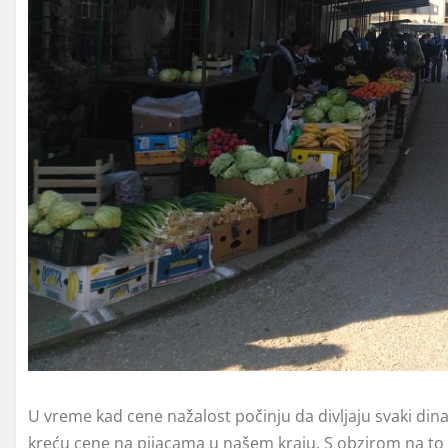
U vreme kad cene nažalost počinju da divljaju svaki dina
kreću cene na pijacama u našem kraju. S obzirom na to 