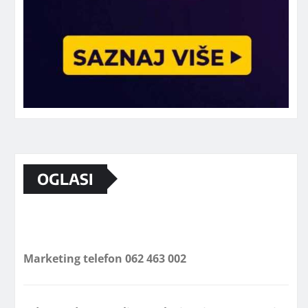
OGLASI
Marketing telefon 062 463 002
Od sada mali oglasi i na sajtu
www.koprijanradio.com