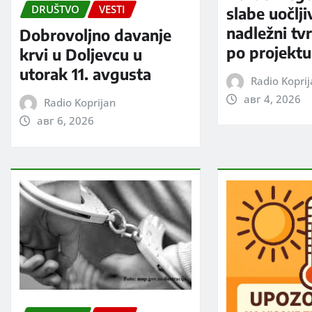
DRUŠTVO
VESTI
slabe uočlji
nadležni tv
Dobrovoljno davanje
po projektu
krvi u Doljevcu u
utorak 11. avgusta
Radio Kopri
авг 4, 2026
Radio Koprijan
авг 6, 2026