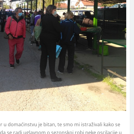
r u domaćinstvu je bitan, te smo mi istraživali kako se
da se radi uglavnom o sezonskoj robi neke oscilacije u