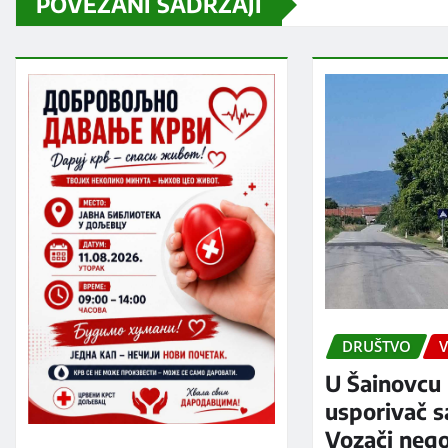
POVEZANI SADRŽAJI
DRUŠTVO
V
U Šainovcu 
usporivač s
Vozači neg