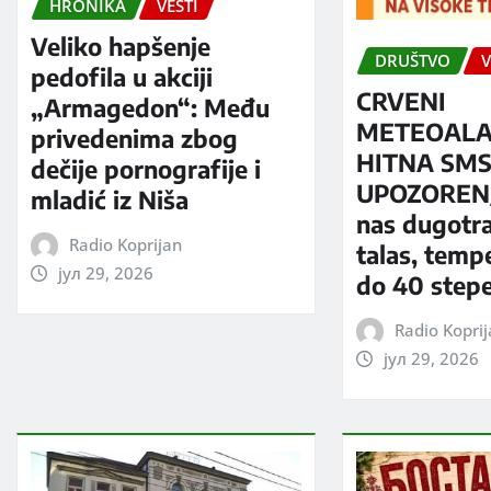
HRONIKA
VESTI
Veliko hapšenje
DRUŠTVO
V
pedofila u akciji
CRVENI
„Armagedon“: Među
METEOALA
privedenima zbog
HITNA SM
dečije pornografije i
UPOZORENJ
mladić iz Niša
nas dugotra
Radio Koprijan
talas, temp
јул 29, 2026
do 40 step
Radio Kopri
јул 29, 2026