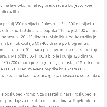
odacima Javno-komunalnog preduzeća u Doljevcu koje
nih razlika.
 pasulj 350 na pijaci u Pukovcu, a čak 500 na pijaci u
0, odnosno 120 dinara, a paprika 110, to jest 100 dinara.
 odnosno 120 i 40 dinara u Malošištu. Velika razlika je
rni i beli luk koštaju 60 i 400 dinara po kilogramu u
ma istu cenu 40 dinara po kilogramu, a razlika postoji
ra, u Malošištu 35 i 100, a bilo je i dunja 120 dinara.
u 250 i 700 dinara po kilogramu. Jaja koštaju 18, odnosno
e razlika u ceni mlevene paprike koja košta 600,
ara. Istu cenu kao i tokom avgusta meseca i u septembru
je poskupeo krompir, za desetak dinara. Poskupeo je i
 i paradajz za nekoliko desetina dinara. Pojeftinili su
ena crnog i belog luka, kao i oraha.