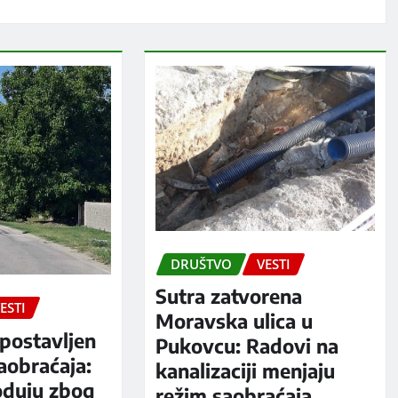
DRUŠTVO
VESTI
Sutra zatvorena
ESTI
Moravska ulica u
postavljen
Pukovcu: Radovi na
aobraćaja:
kanalizaciji menjaju
oduju zbog
režim saobraćaja