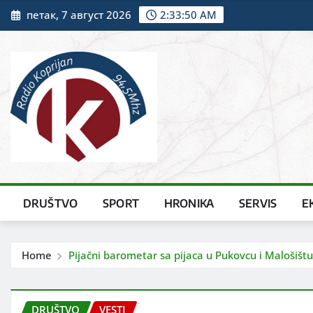
Skip
петак, 7 август 2026
2:33:51 AM
to
content
DRUŠTVO
SPORT
HRONIKA
SERVIS
E
Home
Pijačni barometar sa pijaca u Pukovcu i Malošištu
DRUŠTVO
VESTI