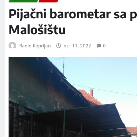
Pijačni barometar sa p
Malošištu
Radio Koprijan
окт 11, 2022
0