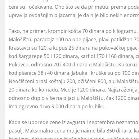
ceni su i očekivane. Ono što se da primetiti, prema p
upravlja ovdašnjim pijacama, je da nije bilo nekih enorm
Tako, na primer, krompir košta 70 dinara po kilogramu, a
Malošištu, paradajz 100 na obe pijace, plavi patlidžan 7
Krastavci su 120, a kupus 25 dinara na pukovačkoj pijaci,
kod šargarepe 50 i 120 dinara, karfiol 170 i 160 dinara, c
Pukovcu, odnosno 70 i 400 dinara u Malošištu. Kukuruz i
kod pšenice 38 i 40 dinara. Jabuke i kruške su po 100 dina
Neočišćeni orasi koštaju 200, očišćeni 800, a u Malošišt
20 dinara ko komadu. Med je 1200 dinara. Najizraženija j
odnosno duplo više na pijaci u Malošištu, čak 1200 din
ima ogrevno drvo 9 000 dinara po kubiku.
Kada se uporede cene iz avgusta i septembra neznatno 
pasulj. Maksimalna cena mu je naime bila 350 dinara, kao
krastavci, šargarepa se kreće oko te cene, a slična je i c