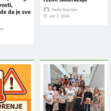
vosti,
Radio Koprijan
rde da je sve
авг 3, 2026
jan