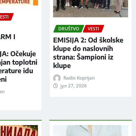
ESTI
DRUŠTVO
VESTI
RM I
EMISIJA 2: Od školske
S
klupe do naslovnih
A: Očekuje
strana: Šampioni iz
jan toplotni
klupe
erature idu
Radio Koprijan
eni
јул 27, 2026
jan