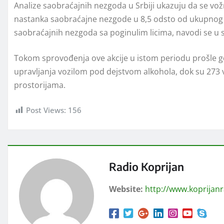
Analize saobraćajnih nezgoda u Srbiji ukazuju da se vožn
nastanka saobraćajne nezgode u 8,5 odsto od ukupnog
saobraćajnih nezgoda sa poginulim licima, navodi se u 
Tokom sprovođenja ove akcije u istom periodu prošle go
upravljanja vozilom pod dejstvom alkohola, dok su 273
prostorijama.
Post Views:
156
Radio Koprijan
Website:
http://www.koprijan