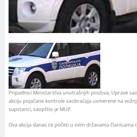
Pripadnici Ministarstva unutrašnjih poslova, Uprave sa
akciju pojačane kontrole saobraćaja usmerene na vožnj
supstanci, saopštio je MUP.
Ova akcija danas će početi u svim državama članicama o