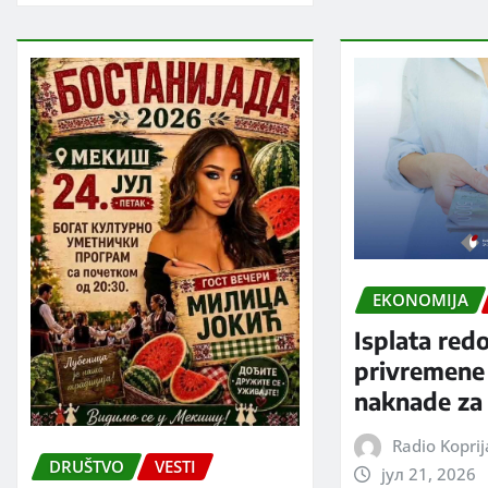
EKONOMIJA
Isplata red
privremene
naknade za 
Radio Kopri
DRUŠTVO
VESTI
јул 21, 2026