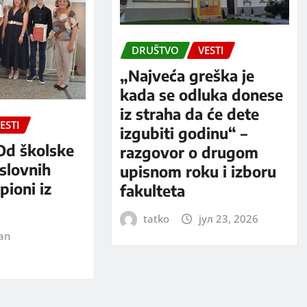
DRUŠTVO
VESTI
„Najveća greška je
kada se odluka donese
iz straha da će dete
ESTI
izgubiti godinu“ –
Od školske
razgovor o drugom
slovnih
upisnom roku i izboru
pioni iz
fakulteta
tatko
јул 23, 2026
jan