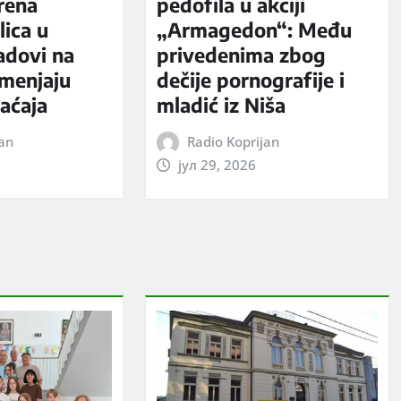
rena
pedofila u akciji
ica u
„Armagedon“: Među
adovi na
privedenima zbog
 menjaju
dečije pornografije i
aćaja
mladić iz Niša
jan
Radio Koprijan
јул 29, 2026