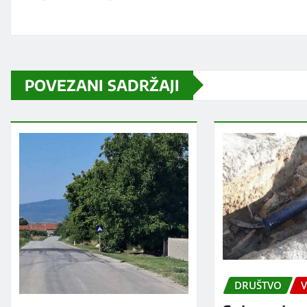
POVEZANI SADRŽAJI
DRUŠTVO
V