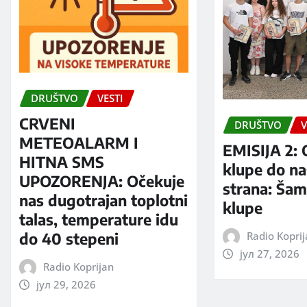
DRUŠTVO
VESTI
CRVENI
DRUŠTVO
V
METEOALARM I
EMISIJA 2: 
HITNA SMS
klupe do na
UPOZORENJA: Očekuje
strana: Šam
nas dugotrajan toplotni
klupe
talas, temperature idu
Radio Kopri
do 40 stepeni
јул 27, 2026
Radio Koprijan
јул 29, 2026