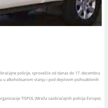
obraćajne policije, sprovešće od danas do 17. decembra
u u alkoholisanom stanju i pod dejstvom psihoaktivnih
rganizacije TISPOL (Mreža saobraćajnih policija Evrope).