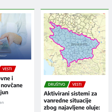
VESTI
ovne i
 novčane
DRUŠTVO
VESTI
jun
Aktivirani sistemi za
vanredne situacije
jan
zbog najavljene oluje: