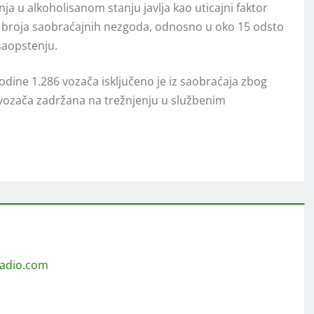
ja u alkoholisanom stanju javlja kao uticajni faktor
 broja saobraćajnih nezgoda, odnosno u oko 15 odsto
saopstenju.
dine 1.286 vozača isključeno je iz saobraćaja zbog
 vozača zadržana na trežnjenju u službenim
radio.com