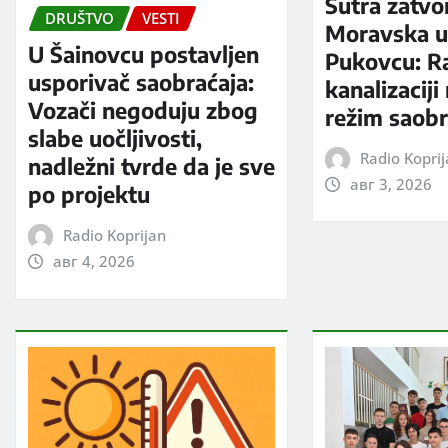
Sutra zatvo
DRUŠTVO
VESTI
Moravska ul
U Šainovcu postavljen
Pukovcu: R
usporivač saobraćaja:
kanalizaciji
Vozači negoduju zbog
režim saobr
slabe uočljivosti,
Radio Kopri
nadležni tvrde da je sve
авг 3, 2026
po projektu
Radio Koprijan
авг 4, 2026