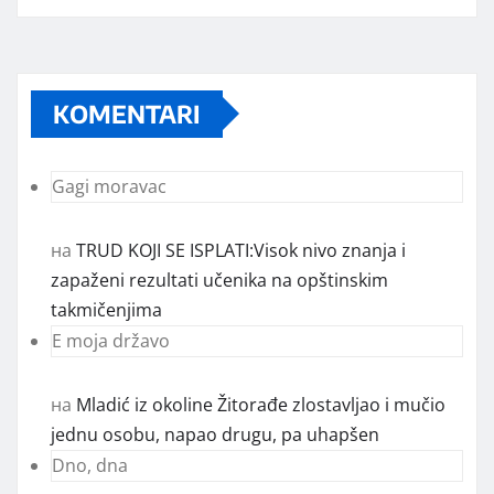
KOMENTARI
Gagi moravac
на
TRUD KOJI SE ISPLATI:Visok nivo znanja i
zapaženi rezultati učenika na opštinskim
takmičenjima
E moja državo
на
Mladić iz okoline Žitorađe zlostavljao i mučio
jednu osobu, napao drugu, pa uhapšen
Dno, dna