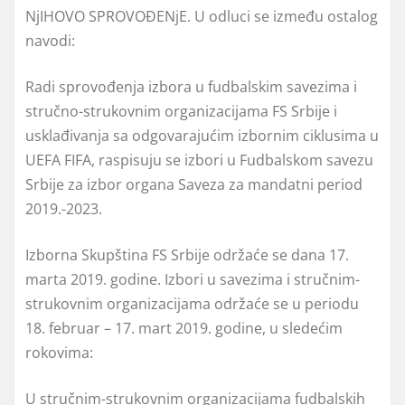
NјIHOVO SPROVOĐENјE. U odluci se između ostalog
navodi:
Radi sprovođenja izbora u fudbalskim savezima i
stručno-strukovnim organizacijama FS Srbije i
usklađivanja sa odgovarajućim izbornim ciklusima u
UEFA FIFA, raspisuju se izbori u Fudbalskom savezu
Srbije za izbor organa Saveza za mandatni period
2019.-2023.
Izborna Skupština FS Srbije održaće se dana 17.
marta 2019. godine. Izbori u savezima i stručnim-
strukovnim organizacijama održaće se u periodu
18. februar – 17. mart 2019. godine, u sledećim
rokovima:
U stručnim-strukovnim organizacijama fudbalskih