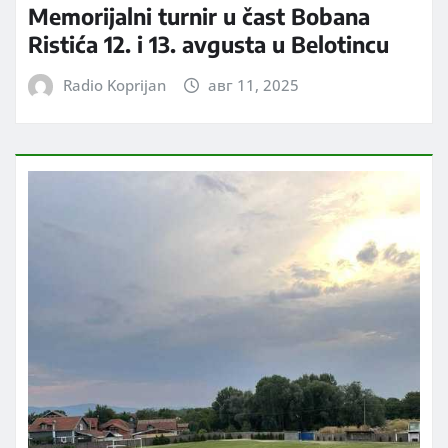
Memorijalni turnir u čast Bobana
Ristića 12. i 13. avgusta u Belotincu
Radio Koprijan
авг 11, 2025