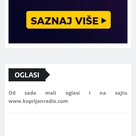
Marketing telefon 062 463 002
OGLASI
Od sada mali oglasi i na sajtu
www.koprijanradio.com