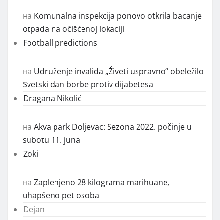
на
Komunalna inspekcija ponovo otkrila bacanje
otpada na očišćenoj lokaciji
Football predictions
на
Udruženje invalida „Živeti uspravno“ obeležilo
Svetski dan borbe protiv dijabetesa
Dragana Nikolić
на
Akva park Doljevac: Sezona 2022. počinje u
subotu 11. juna
Zoki
на
Zaplenjeno 28 kilograma marihuane,
uhapšeno pet osoba
Dejan