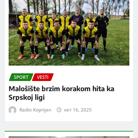
SPORT
VESTI
Malošište brzim korakom hita ka
Srpskoj ligi
Radio Koprijan
окт 16, 2025