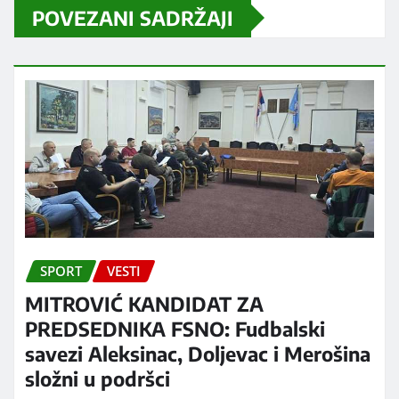
POVEZANI SADRŽAJI
SPORT
VESTI
MITROVIĆ KANDIDAT ZA
PREDSEDNIKA FSNO: Fudbalski
savezi Aleksinac, Doljevac i Merošina
složni u podršci