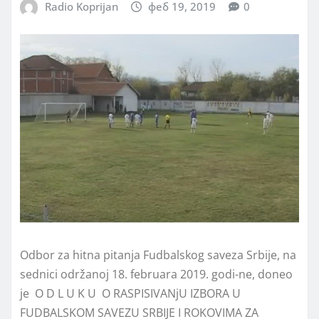
Radio Koprijan
феб 19, 2019
0
Odbor za hitna pitanja Fudbalskog saveza Srbije, na
sednici održanoj 18. februara 2019. godi-ne, doneo
je O D L U K U O RASPISIVANјU IZBORA U
FUDBALSKOM SAVEZU SRBIJE I ROKOVIMA ZA