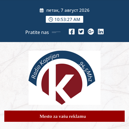
Skip
петак, 7 август 2026
to
content
10:53:29 AM
Pratite nas