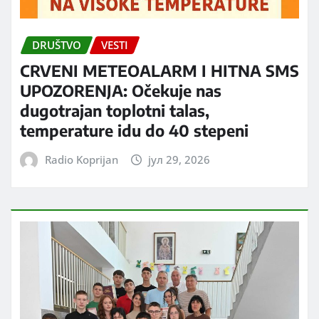
DRUŠTVO
VESTI
CRVENI METEOALARM I HITNA SMS
UPOZORENJA: Očekuje nas
dugotrajan toplotni talas,
temperature idu do 40 stepeni
Radio Koprijan
јул 29, 2026