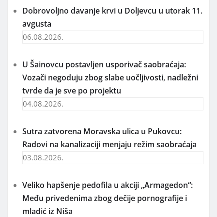
Dobrovoljno davanje krvi u Doljevcu u utorak 11.
avgusta
06.08.2026.
U Šainovcu postavljen usporivač saobraćaja:
Vozači negoduju zbog slabe uočljivosti, nadležni
tvrde da je sve po projektu
04.08.2026.
Sutra zatvorena Moravska ulica u Pukovcu:
Radovi na kanalizaciji menjaju režim saobraćaja
03.08.2026.
Veliko hapšenje pedofila u akciji „Armagedon“:
Među privedenima zbog dečije pornografije i
mladić iz Niša