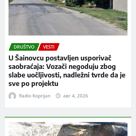
DRUŠTVO
VESTI
U Šainovcu postavljen usporivač
saobraćaja: Vozači negoduju zbog
slabe uočljivosti, nadležni tvrde da je
sve po projektu
Radio Koprijan
авг 4, 2026