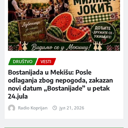
DRUŠTVO
VESTI
Bostanijada u Mekišu: Posle
odlaganja zbog nepogoda, zakazan
novi datum „Bostanijade” u petak
24.jula
Radio Koprijan
јул 21, 2026