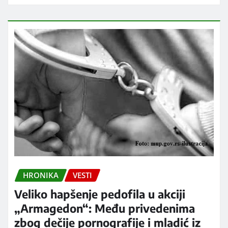
HRONIKA
VESTI
Veliko hapšenje pedofila u akciji
„Armagedon“: Među privedenima
zbog dečije pornografije i mladić iz