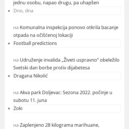
jednu osobu, napao drugu, pa uhapšen
Dno, dna
на
Komunalna inspekcija ponovo otkrila bacanje
otpada na očišćenoj lokaciji
Football predictions
на
Udruženje invalida „Živeti uspravno“ obeležilo
Svetski dan borbe protiv dijabetesa
Dragana Nikolić
на
Akva park Doljevac: Sezona 2022. počinje u
subotu 11. juna
Zoki
на
Zaplenjeno 28 kilograma marihuane,