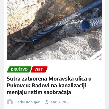
DRUŠTVO
VESTI
Sutra zatvorena Moravska ulica u
Pukovcu: Radovi na kanalizaciji
menjaju režim saobraćaja
Radio Koprijan
авг 3, 2026