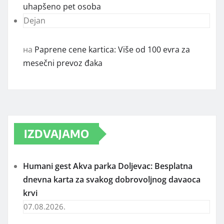
uhapšeno pet osoba
Dejan
на
Paprene cene kartica: Više od 100 evra za
mesečni prevoz đaka
IZDVAJAMO
Humani gest Akva parka Doljevac: Besplatna
dnevna karta za svakog dobrovoljnog davaoca
krvi
07.08.2026.