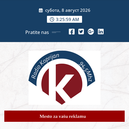
Skip
субота, 8 август 2026
to
content
3:26:01 AM
Pratite nas