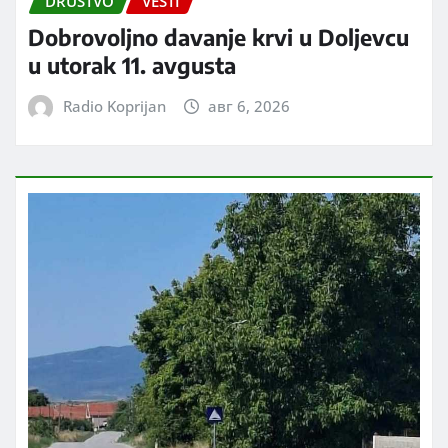
DRUŠTVO
VESTI
Dobrovoljno davanje krvi u Doljevcu
u utorak 11. avgusta
Radio Koprijan
авг 6, 2026