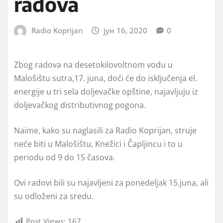
radova
Radio Koprijan
јун 16, 2020
0
Zbog radova na desetokilovoltnom vodu u
Malošištu sutra,17. juna, doći će do isključenja el.
energije u tri sela doljevačke opštine, najavljuju iz
doljevačkog distributivnog pogona.
Naime, kako su naglasili za Radio Koprijan, struje
neće biti u Malošištu, Knežici i Čapljincu i to u
periodu od 9 do 15 časova.
Ovi radovi bili su najavljeni za ponedeljak 15.juna, ali
su odloženi za sredu.
Post Views:
167