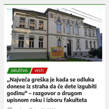
DRUŠTVO
VESTI
„Najveća greška je kada se odluka
donese iz straha da će dete izgubiti
godinu“ – razgovor o drugom
upisnom roku i izboru fakulteta