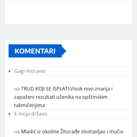
KOMENTARI
Gagi moravac
на
TRUD KOJI SE ISPLATI:Visok nivo znanja i
zapaženi rezultati učenika na opštinskim
takmičenjima
E moja državo
на
Mladić iz okoline Žitorađe zlostavljao i mučio