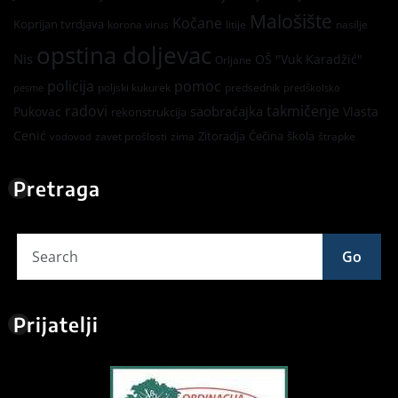
Malošište
Kočane
Koprijan tvrdjava
korona virus
litije
nasilje
opstina doljevac
Nis
OŠ "Vuk Karadžić"
Orljane
policija
pomoc
poljski kukurek
predsednik
pesme
predškolsko
radovi
takmičenje
saobraćajka
Pukovac
Vlasta
rekonstrukcija
Cenić
Zitoradja
Čečina
škola
zavet prošlosti
zima
štrapke
vodovod
Pretraga
Go
Prijatelji