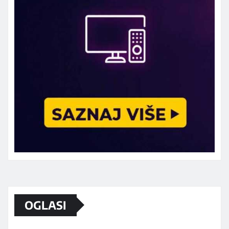
Marketing telefon 062 463 002
OGLASI
Od sada mali oglasi i na sajtu