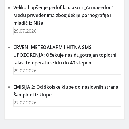
Veliko hapšenje pedofila u akciji „Armagedon“:
Među privedenima zbog dečije pornografije i
mladić iz Niša
29.07.2026.
CRVENI METEOALARM I HITNA SMS
UPOZORENJA: Očekuje nas dugotrajan toplotni
talas, temperature idu do 40 stepeni
29.07.2026.
EMISIJA 2: Od školske klupe do naslovnih strana:
Šampioni iz klupe
27.07.2026.