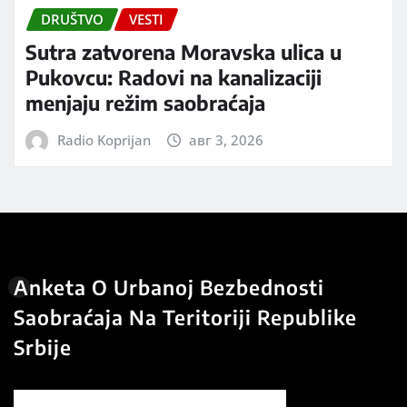
DRUŠTVO
VESTI
Sutra zatvorena Moravska ulica u
Pukovcu: Radovi na kanalizaciji
menjaju režim saobraćaja
Radio Koprijan
авг 3, 2026
Anketa O Urbanoj Bezbednosti
Saobraćaja Na Teritoriji Republike
Srbije