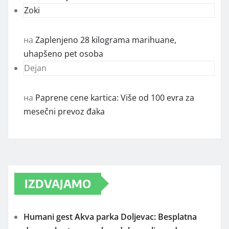
Zoki
на
Zaplenjeno 28 kilograma marihuane,
uhapšeno pet osoba
Dejan
на
Paprene cene kartica: Više od 100 evra za
mesečni prevoz đaka
IZDVAJAMO
Humani gest Akva parka Doljevac: Besplatna