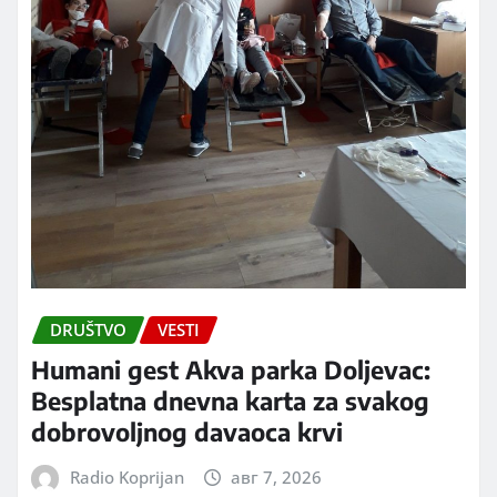
DRUŠTVO
VESTI
Humani gest Akva parka Doljevac:
Besplatna dnevna karta za svakog
dobrovoljnog davaoca krvi
Radio Koprijan
авг 7, 2026