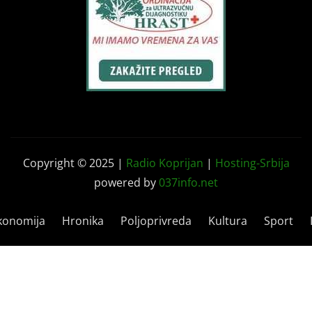
Copyright © 2025 |
Radio Koprijan
|
Hosting-Srbija
powered by
037info.net
konomija
Hronika
Poljoprivreda
Kultura
Sport