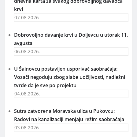
dnevna karta za svakog dobrovoljnog davaoca
krvi
07.08.2026.
Dobrovoljno davanje krvi u Doljevcu u utorak 11.
avgusta
06.08.2026.
U Šainovcu postavljen usporivač saobraćaja:
Vozači negoduju zbog slabe uočljivosti, nadležni
tvrde da je sve po projektu
04.08.2026.
Sutra zatvorena Moravska ulica u Pukovcu:
Radovi na kanalizaciji menjaju režim saobraćaja
03.08.2026.