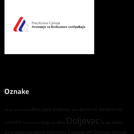
Oznake
Akva park Doljevac
Belotinac
bezbednost
apel
akcija
akva park
Doljevac
covid19
deca
Crveni krst Doljevac
džudo
Fudbal
Javna biblioteka Doljevac
JKP Doljevac
Klisura
Javna biblioteka