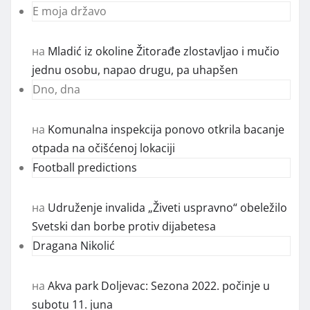
E moja državo
на
Mladić iz okoline Žitorađe zlostavljao i mučio
jednu osobu, napao drugu, pa uhapšen
Dno, dna
на
Komunalna inspekcija ponovo otkrila bacanje
otpada na očišćenoj lokaciji
Football predictions
на
Udruženje invalida „Živeti uspravno“ obeležilo
Svetski dan borbe protiv dijabetesa
Dragana Nikolić
на
Akva park Doljevac: Sezona 2022. počinje u
subotu 11. juna