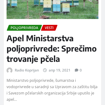
POLJOPRIVREDA
VESTI
Apel Ministarstva
poljoprivrede: Sprečimo
trovanje pčela
Radio Koprijan
апр 19, 2021
0
Ministarstvo poljoprivrede, šumarstva i
vodoprivrede u saradnji sa Upravom za zaštitu bilja
i Savezom pčelarskih organizacija Srbije uputilo je
apel…