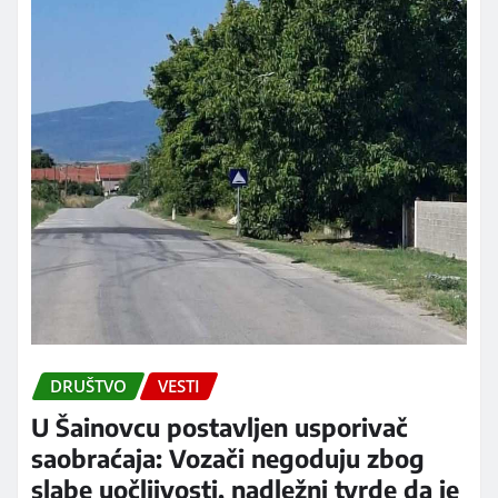
DRUŠTVO
VESTI
U Šainovcu postavljen usporivač
saobraćaja: Vozači negoduju zbog
slabe uočljivosti, nadležni tvrde da je