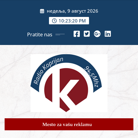
Skip
недеља, 9 август 2026
to
content
10:23:22 PM
Pratite nas