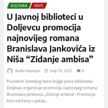
KULTURA
VESTI
U Javnoj biblioteci u
Doljevcu promocija
najnovijeg romana
Branislava Jankovića iz
Niša “Zidanje ambisa”
Radio Koprijan
апр 19, 2021
0
Povodom Svetskog dana knjige Javna biblioteka
Dolјevac organizuje promociju najnovijeg romana
Branislava Jankovića „Zidanje ambisa“. Promocija
biće održana u petak,…