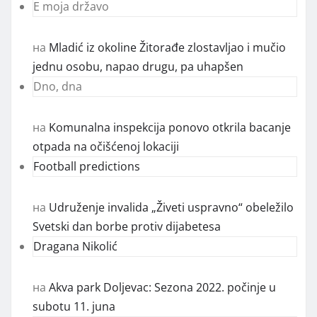
E moja državo
на
Mladić iz okoline Žitorađe zlostavljao i mučio
jednu osobu, napao drugu, pa uhapšen
Dno, dna
на
Komunalna inspekcija ponovo otkrila bacanje
otpada na očišćenoj lokaciji
Football predictions
на
Udruženje invalida „Živeti uspravno“ obeležilo
Svetski dan borbe protiv dijabetesa
Dragana Nikolić
на
Akva park Doljevac: Sezona 2022. počinje u
subotu 11. juna