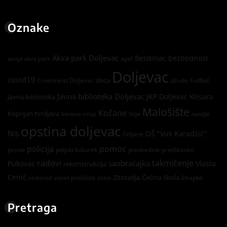
Oznake
Akva park Doljevac
Belotinac
bezbednost
apel
akcija
akva park
Doljevac
covid19
deca
Crveni krst Doljevac
džudo
Fudbal
Javna biblioteka Doljevac
JKP Doljevac
Klisura
Javna biblioteka
Malošište
Kočane
Koprijan tvrdjava
korona virus
litije
nasilje
opstina doljevac
Nis
OŠ "Vuk Karadžić"
Orljane
policija
pomoc
poljski kukurek
predsednik
pesme
predškolsko
radovi
takmičenje
saobraćajka
Pukovac
Vlasta
rekonstrukcija
Cenić
Zitoradja
Čečina
škola
zavet prošlosti
zima
štrapke
vodovod
Pretraga