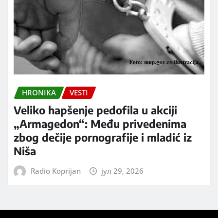
HRONIKA
VESTI
Veliko hapšenje pedofila u akciji
„Armagedon“: Među privedenima
zbog dečije pornografije i mladić iz
Niša
Radio Koprijan
јул 29, 2026