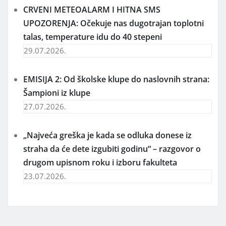
CRVENI METEOALARM I HITNA SMS
UPOZORENJA: Očekuje nas dugotrajan toplotni
talas, temperature idu do 40 stepeni
29.07.2026.
EMISIJA 2: Od školske klupe do naslovnih strana:
Šampioni iz klupe
27.07.2026.
„Najveća greška je kada se odluka donese iz
straha da će dete izgubiti godinu“ – razgovor o
drugom upisnom roku i izboru fakulteta
23.07.2026.