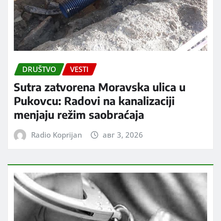
DRUŠTVO
VESTI
Sutra zatvorena Moravska ulica u
Pukovcu: Radovi na kanalizaciji
menjaju režim saobraćaja
Radio Koprijan
авг 3, 2026