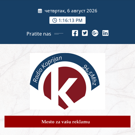
Skip
четвртак, 6 август 2026
to
content
1:16:14 PM
Pratite nas