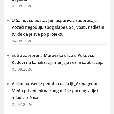
06.08.2026.
U Šainovcu postavljen usporivač saobraćaja:
Vozači negoduju zbog slabe uočljivosti, nadležni
tvrde da je sve po projektu
04.08.2026.
Sutra zatvorena Moravska ulica u Pukovcu:
Radovi na kanalizaciji menjaju režim saobraćaja
03.08.2026.
Veliko hapšenje pedofila u akciji „Armagedon“:
Među privedenima zbog dečije pornografije i
mladić iz Niša
29.07.2026.