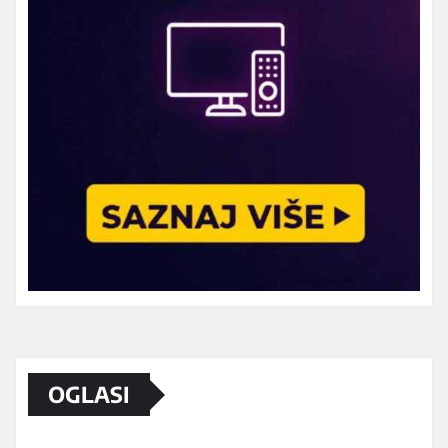
Marketing telefon 062 463 002
OGLASI
Od sada mali oglasi i na sajtu