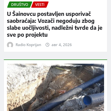
DRUŠTVO
VESTI
U Šainovcu postavljen usporivač
saobraćaja: Vozači negoduju zbog
slabe uočljivosti, nadležni tvrde da je
sve po projektu
Radio Koprijan
авг 4, 2026