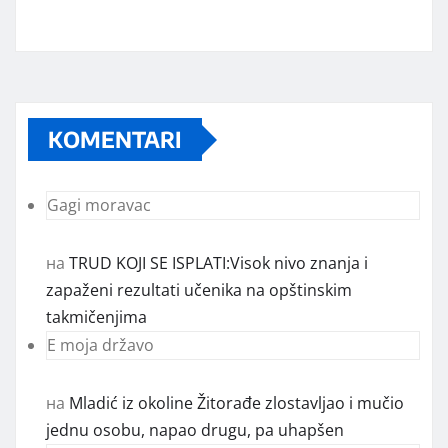
KOMENTARI
Gagi moravac
на
TRUD KOJI SE ISPLATI:Visok nivo znanja i
zapaženi rezultati učenika na opštinskim
takmičenjima
E moja državo
на
Mladić iz okoline Žitorađe zlostavljao i mučio
jednu osobu, napao drugu, pa uhapšen