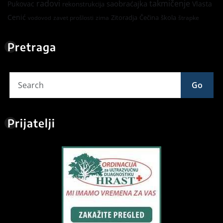
radovi
takmičenje
saobraćajka
Pukovac
Vlasta
rekonstrukcija
Cenić
Zitoradja
Čečina
škola
zavet prošlosti
zima
štrapke
vodovod
Pretraga
Go
Prijatelji