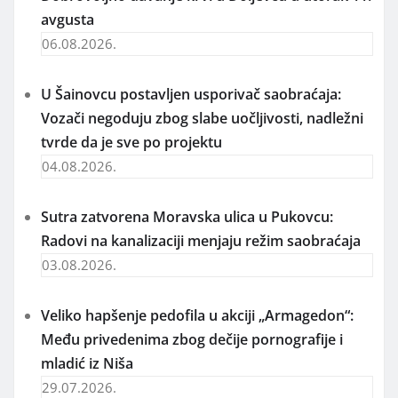
avgusta
06.08.2026.
U Šainovcu postavljen usporivač saobraćaja:
Vozači negoduju zbog slabe uočljivosti, nadležni
tvrde da je sve po projektu
04.08.2026.
Sutra zatvorena Moravska ulica u Pukovcu:
Radovi na kanalizaciji menjaju režim saobraćaja
03.08.2026.
Veliko hapšenje pedofila u akciji „Armagedon“:
Među privedenima zbog dečije pornografije i
mladić iz Niša
29.07.2026.