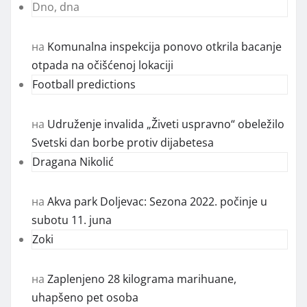
Dno, dna
на
Komunalna inspekcija ponovo otkrila bacanje
otpada na očišćenoj lokaciji
Football predictions
на
Udruženje invalida „Živeti uspravno“ obeležilo
Svetski dan borbe protiv dijabetesa
Dragana Nikolić
на
Akva park Doljevac: Sezona 2022. počinje u
subotu 11. juna
Zoki
на
Zaplenjeno 28 kilograma marihuane,
uhapšeno pet osoba