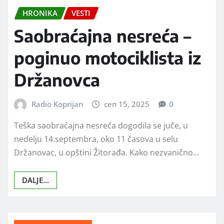
HRONIKA
VESTI
Saobraćajna nesreća –
poginuo motociklista iz
Držanovca
Radio Koprijan
сеп 15, 2025
0
Teška saobraćajna nesreća dogodila se juče, u
nedelju 14.septembra, oko 11 časova u selu
Držanovac, u opštini Žitorađa. Kako nezvanično…
DALJE...