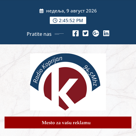
Skip
недеља, 9 август 2026
to
content
2:45:54 PM
Pratite nas