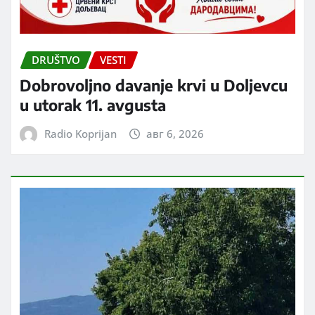
DRUŠTVO
VESTI
Dobrovoljno davanje krvi u Doljevcu
u utorak 11. avgusta
Radio Koprijan
авг 6, 2026