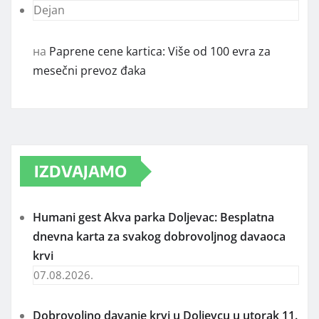
Dejan
на
Paprene cene kartica: Više od 100 evra za
mesečni prevoz đaka
IZDVAJAMO
Humani gest Akva parka Doljevac: Besplatna
dnevna karta za svakog dobrovoljnog davaoca
krvi
07.08.2026.
Dobrovoljno davanje krvi u Doljevcu u utorak 11.