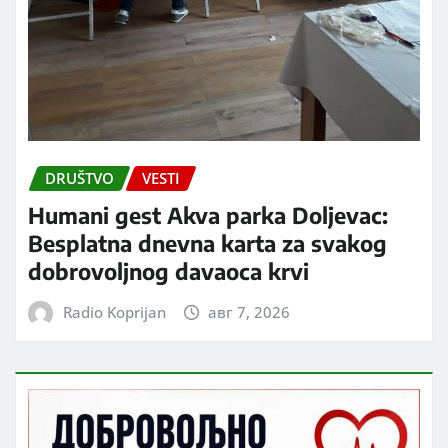
DRUŠTVO
VESTI
Humani gest Akva parka Doljevac:
Besplatna dnevna karta za svakog
dobrovoljnog davaoca krvi
Radio Koprijan
авг 7, 2026