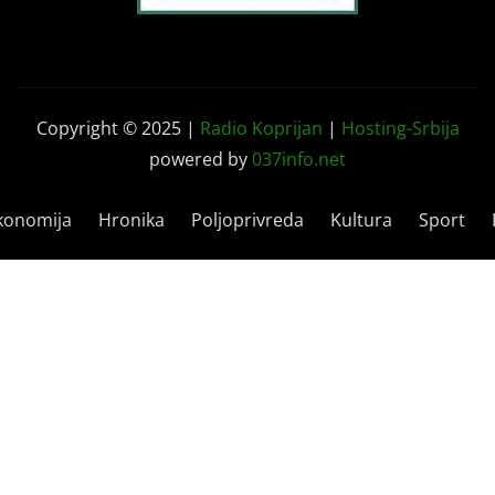
Copyright © 2025 |
Radio Koprijan
|
Hosting-Srbija
powered by
037info.net
konomija
Hronika
Poljoprivreda
Kultura
Sport