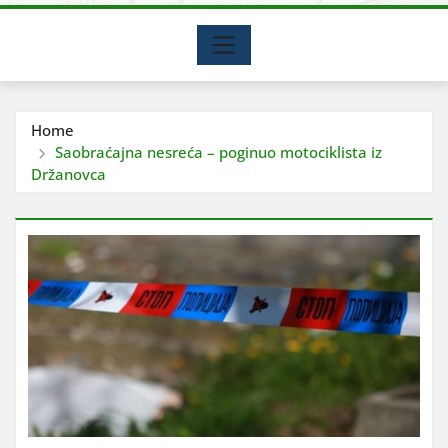
Home
Saobraćajna nesreća – poginuo motociklista iz
Držanovca