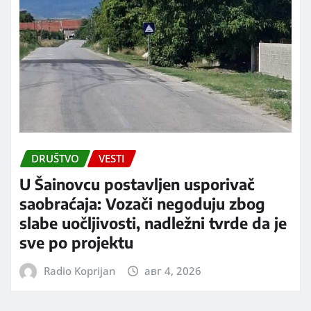
DRUŠTVO
VESTI
U Šainovcu postavljen usporivač
saobraćaja: Vozači negoduju zbog
slabe uočljivosti, nadležni tvrde da je
sve po projektu
Radio Koprijan
авг 4, 2026