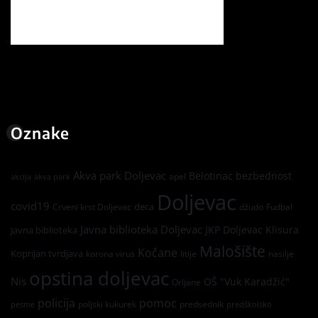
Oznake
Akva park Doljevac
Belotinac
bezbednost
apel
akcija
akva park
Doljevac
covid19
deca
Crveni krst Doljevac
džudo
Fudbal
Javna biblioteka Doljevac
JKP Doljevac
Klisura
Javna biblioteka
Malošište
Kočane
Koprijan tvrdjava
korona virus
litije
nasilje
opstina doljevac
Nis
OŠ "Vuk Karadžić"
Orljane
policija
pomoc
poljski kukurek
predsednik
pesme
predškolsko