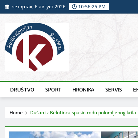
Skip
четвртак, 6 август 2026
10:56:26 PM
to
content
DRUŠTVO
SPORT
HRONIKA
SERVIS
E
Home
Dušan iz Belotinca spasio rodu polomljenog krila 