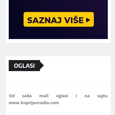
OGLASI
Marketing telefon 062 463 002
Od sada mali oglasi i na sajtu
www.koprijanradio.com