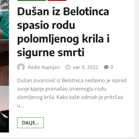
Dušan iz Belotinca
spasio rodu
polomljenog krila i
sigurne smrti
Radio Koprijan
авг 8, 2022
0
Dušan Jovanović iz Belotnica nedavno je ispred
svoje kapije pronašao iznemoglu rodu
slomljenog krila. Kako kaže odmah je pritrčao
u…
DALJE...