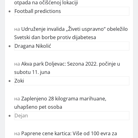
otpada na očišćenoj lokaciji
Football predictions
на
Udruženje invalida „Živeti uspravno“ obeležilo
Svetski dan borbe protiv dijabetesa
Dragana Nikolić
на
Akva park Doljevac: Sezona 2022. počinje u
subotu 11. juna
Zoki
на
Zaplenjeno 28 kilograma marihuane,
uhapšeno pet osoba
Dejan
на
Paprene cene kartica: Više od 100 evra za