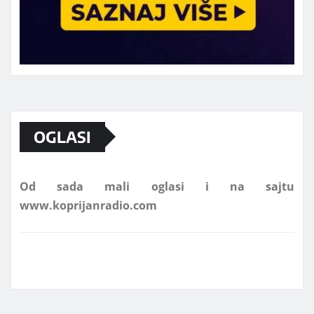
Marketing telefon 062 463 002
OGLASI
Od sada mali oglasi i na sajtu
www.koprijanradio.com