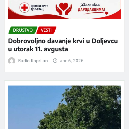
DRUŠTVO
VESTI
Dobrovoljno davanje krvi u Doljevcu
u utorak 11. avgusta
Radio Koprijan
авг 6, 2026