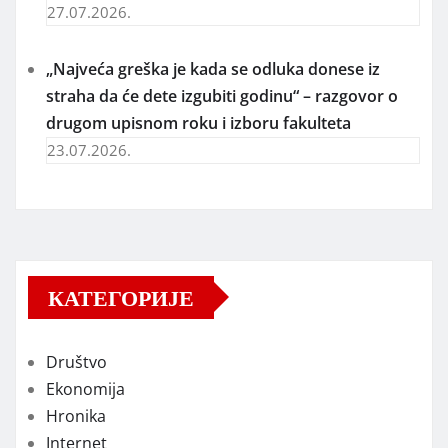
27.07.2026.
„Najveća greška je kada se odluka donese iz
straha da će dete izgubiti godinu“ – razgovor o
drugom upisnom roku i izboru fakulteta
23.07.2026.
КАТЕГОРИЈЕ
Društvo
Ekonomija
Hronika
Internet