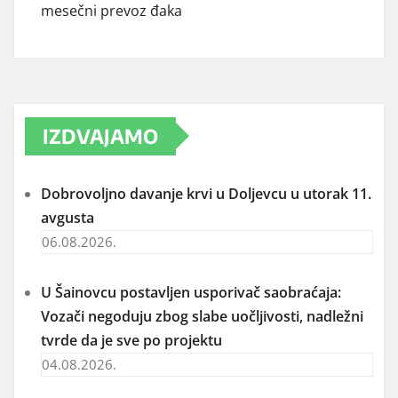
mesečni prevoz đaka
IZDVAJAMO
Dobrovoljno davanje krvi u Doljevcu u utorak 11.
avgusta
06.08.2026.
U Šainovcu postavljen usporivač saobraćaja:
Vozači negoduju zbog slabe uočljivosti, nadležni
tvrde da je sve po projektu
04.08.2026.