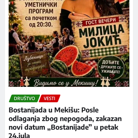
DRUŠTVO
VESTI
Bostanijada u Mekišu: Posle
odlaganja zbog nepogoda, zakazan
novi datum „Bostanijade” u petak
24.jula