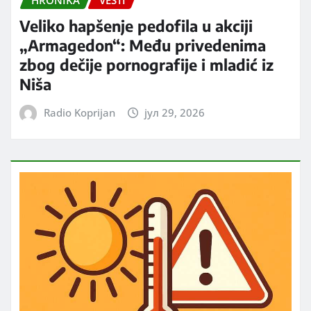
HRONIKA
VESTI
Veliko hapšenje pedofila u akciji
„Armagedon“: Među privedenima
zbog dečije pornografije i mladić iz
Niša
Radio Koprijan
јул 29, 2026