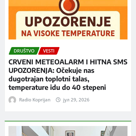
DRUŠTVO
VESTI
CRVENI METEOALARM I HITNA SMS
UPOZORENJA: Očekuje nas
dugotrajan toplotni talas,
temperature idu do 40 stepeni
Radio Koprijan
јул 29, 2026