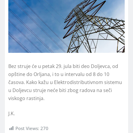
Bez struje će u petak 29. jula biti deo Doljevca, od
opštine do Orljana, i to u intervalu od 8 do 10
časova. Kako kažu u Elektrodistributivnom sistemu
u Doljevcu struje neće biti zbog radova na seči
viskogo rastinja.
J.K.
Post Views:
270