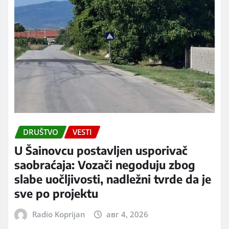
DRUŠTVO
VESTI
U Šainovcu postavljen usporivač
saobraćaja: Vozači negoduju zbog
slabe uočljivosti, nadležni tvrde da je
sve po projektu
Radio Koprijan
авг 4, 2026