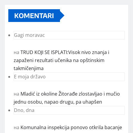
KOMENTARI
Gagi moravac
на
TRUD KOJI SE ISPLATI:Visok nivo znanja i
zapaženi rezultati učenika na opštinskim
takmičenjima
E moja državo
на
Mladić iz okoline Žitorađe zlostavljao i mučio
jednu osobu, napao drugu, pa uhapšen
Dno, dna
на
Komunalna inspekcija ponovo otkrila bacanje