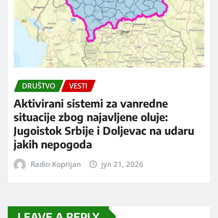
DRUŠTVO
VESTI
Aktivirani sistemi za vanredne
situacije zbog najavljene oluje:
Jugoistok Srbije i Doljevac na udaru
jakih nepogoda
Radio Koprijan
јул 21, 2026
LEAVE A REPLY