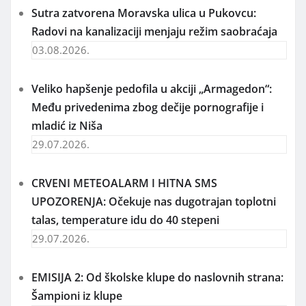
Sutra zatvorena Moravska ulica u Pukovcu:
Radovi na kanalizaciji menjaju režim saobraćaja
03.08.2026.
Veliko hapšenje pedofila u akciji „Armagedon“:
Među privedenima zbog dečije pornografije i
mladić iz Niša
29.07.2026.
CRVENI METEOALARM I HITNA SMS
UPOZORENJA: Očekuje nas dugotrajan toplotni
talas, temperature idu do 40 stepeni
29.07.2026.
EMISIJA 2: Od školske klupe do naslovnih strana:
Šampioni iz klupe