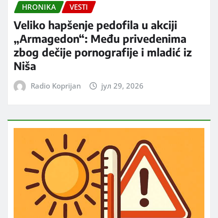
HRONIKA
VESTI
Veliko hapšenje pedofila u akciji
„Armagedon“: Među privedenima
zbog dečije pornografije i mladić iz
Niša
Radio Koprijan
јул 29, 2026