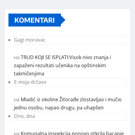
KOMENTARI
Gagi moravac
на
TRUD KOJI SE ISPLATI:Visok nivo znanja i
zapaženi rezultati učenika na opštinskim
takmičenjima
E moja državo
на
Mladić iz okoline Žitorađe zlostavljao i mučio
jednu osobu, napao drugu, pa uhapšen
Dno, dna
на
Komunalna inspekcija ponovo otkrila bacanje