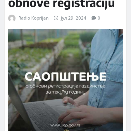
obnove registraciju
Radio Koprijan
јул 29, 2024
0