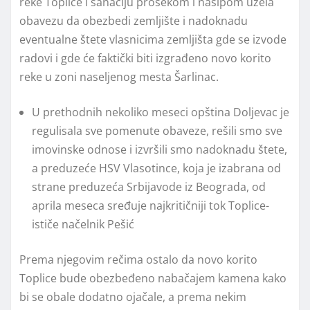
reke Toplice i sanaciju prosekom i nasipom uzela
obavezu da obezbedi zemljište i nadoknadu
eventualne štete vlasnicima zemljišta gde se izvode
radovi i gde će faktički biti izgrađeno novo korito
reke u zoni naseljenog mesta Šarlinac.
U prethodnih nekoliko meseci opština Doljevac je
regulisala sve pomenute obaveze, rešili smo sve
imovinske odnose i izvršili smo nadoknadu štete,
a preduzeće HSV Vlasotince, koja je izabrana od
strane preduzeća Srbijavode iz Beograda, od
aprila meseca sređuje najkritičniji tok Toplice-
ističe načelnik Pešić
Prema njegovim rečima ostalo da novo korito
Toplice bude obezbeđeno nabačajem kamena kako
bi se obale dodatno ojačale, a prema nekim