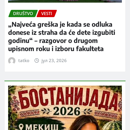
DRUŠTVO
VESTI
„Najveća greška je kada se odluka
donese iz straha da će dete izgubiti
godinu“ – razgovor o drugom
upisnom roku i izboru fakulteta
tatko
јул 23, 2026