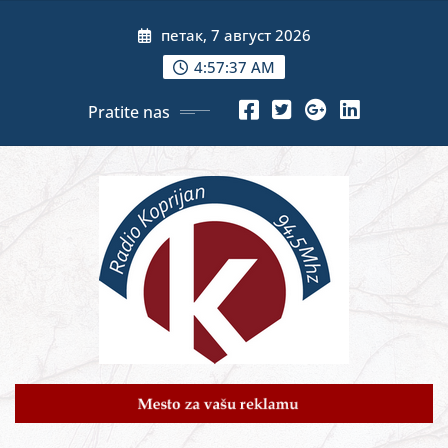
Skip
петак, 7 август 2026
to
content
4:57:39 AM
Pratite nas