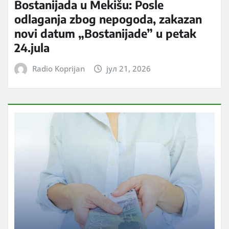
Bostanijada u Mekišu: Posle
odlaganja zbog nepogoda, zakazan
novi datum „Bostanijade” u petak
24.jula
Radio Koprijan
јул 21, 2026