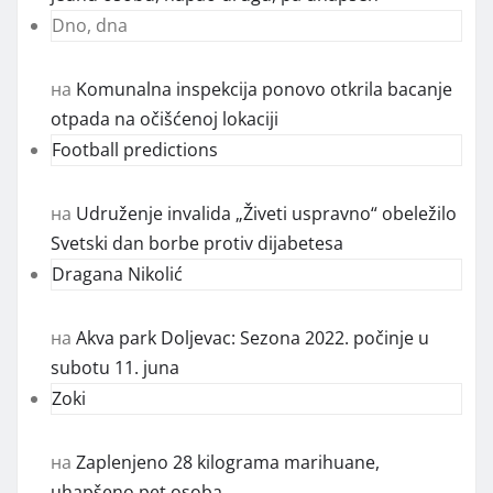
Dno, dna
на
Komunalna inspekcija ponovo otkrila bacanje
otpada na očišćenoj lokaciji
Football predictions
на
Udruženje invalida „Živeti uspravno“ obeležilo
Svetski dan borbe protiv dijabetesa
Dragana Nikolić
на
Akva park Doljevac: Sezona 2022. počinje u
subotu 11. juna
Zoki
на
Zaplenjeno 28 kilograma marihuane,
uhapšeno pet osoba