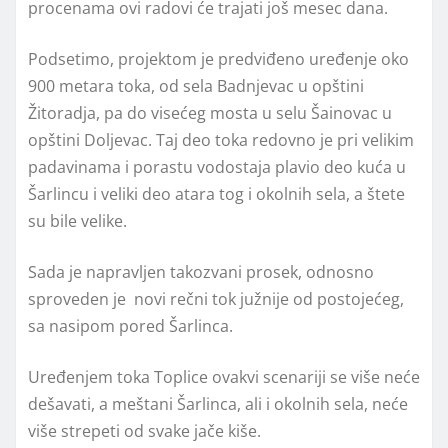
procenama ovi radovi će trajati još mesec dana.
Podsetimo, projektom je predviđeno uređenje oko
900 metara toka, od sela Badnjevac u opštini
Žitoradja, pa do visećeg mosta u selu Šainovac u
opštini Doljevac. Taj deo toka redovno je pri velikim
padavinama i porastu vodostaja plavio deo kuća u
Šarlincu i veliki deo atara tog i okolnih sela, a štete
su bile velike.
Sada je napravljen takozvani prosek, odnosno
sproveden je novi rečni tok južnije od postojećeg,
sa nasipom pored Šarlinca.
Uređenjem toka Toplice ovakvi scenariji se više neće
dešavati, a meštani Šarlinca, ali i okolnih sela, neće
više strepeti od svake jače kiše.