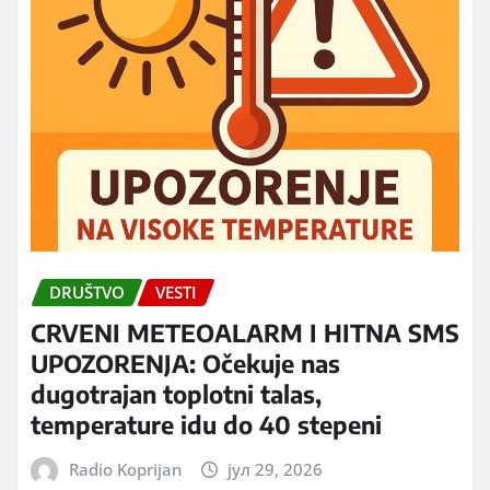
DRUŠTVO
VESTI
CRVENI METEOALARM I HITNA SMS
UPOZORENJA: Očekuje nas
dugotrajan toplotni talas,
temperature idu do 40 stepeni
Radio Koprijan
јул 29, 2026