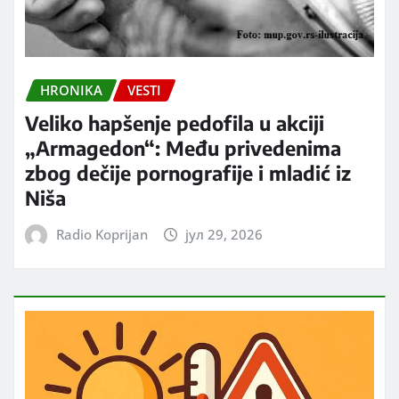
HRONIKA
VESTI
Veliko hapšenje pedofila u akciji
„Armagedon“: Među privedenima
zbog dečije pornografije i mladić iz
Niša
Radio Koprijan
јул 29, 2026