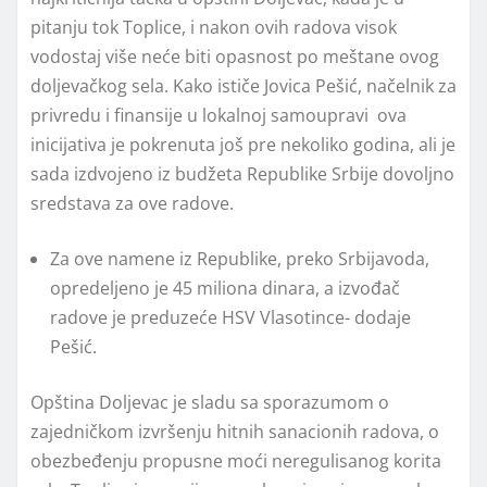
pitanju tok Toplice, i nakon ovih radova visok
vodostaj više neće biti opasnost po meštane ovog
doljevačkog sela. Kako ističe Jovica Pešić, načelnik za
privredu i finansije u lokalnoj samoupravi ova
inicijativa je pokrenuta još pre nekoliko godina, ali je
sada izdvojeno iz budžeta Republike Srbije dovoljno
sredstava za ove radove.
Za ove namene iz Republike, preko Srbijavoda,
opredeljeno je 45 miliona dinara, a izvođač
radove je preduzeće HSV Vlasotince- dodaje
Pešić.
Opština Doljevac je sladu sa sporazumom o
zajedničkom izvršenju hitnih sanacionih radova, o
obezbeđenju propusne moći neregulisanog korita