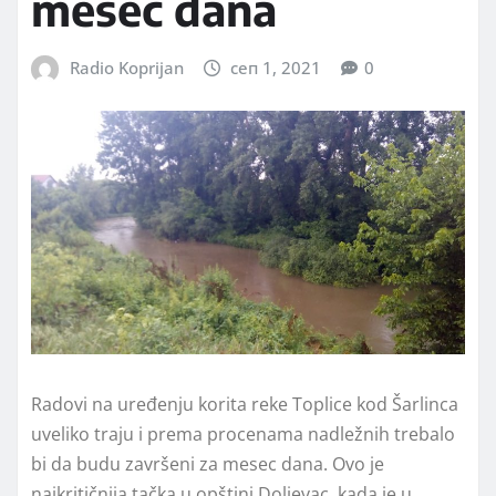
mesec dana
Radio Koprijan
сеп 1, 2021
0
Radovi na uređenju korita reke Toplice kod Šarlinca
uveliko traju i prema procenama nadležnih trebalo
bi da budu završeni za mesec dana. Ovo je
najkritičnija tačka u opštini Doljevac, kada je u