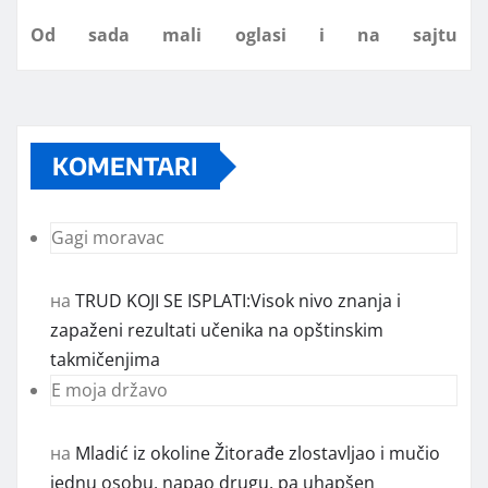
www.koprijanradio.com
KOMENTARI
Gagi moravac
на
TRUD KOJI SE ISPLATI:Visok nivo znanja i
zapaženi rezultati učenika na opštinskim
takmičenjima
E moja državo
на
Mladić iz okoline Žitorađe zlostavljao i mučio
jednu osobu, napao drugu, pa uhapšen