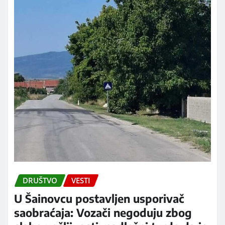
DRUŠTVO
VESTI
U Šainovcu postavljen usporivač
saobraćaja: Vozači negoduju zbog