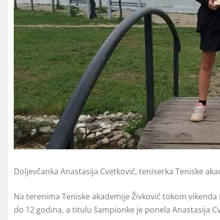
Doljevčanka Anastasija Cvetković, teniserka Teniske akad
Na terenima Teniske akademije Živković tokom vikenda i
do 12 godina, a titulu šampionke je ponela Anastasija Cv