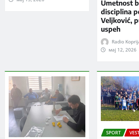
Umetnost b
disciplina 
Veljković, 
uspeh
Radio Kopri
мај 12, 2026
SPORT
VEST