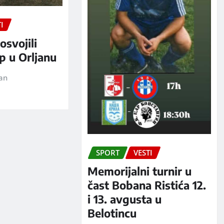
I
osvojili
p u Orljanu
jan
SPORT
VESTI
Memorijalni turnir u
čast Bobana Ristića 12.
i 13. avgusta u
Belotincu