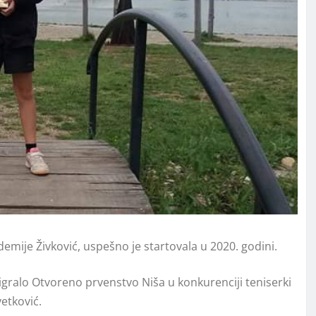
emije Živković, uspešno je startovala u 2020. godini.
gralo Otvoreno prvenstvo Niša u konkurenciji teniserki
etković.