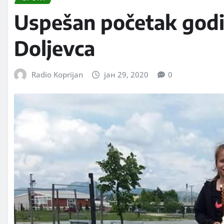
Uspešan početak godin
Doljevca
Radio Koprijan
јан 29, 2020
0