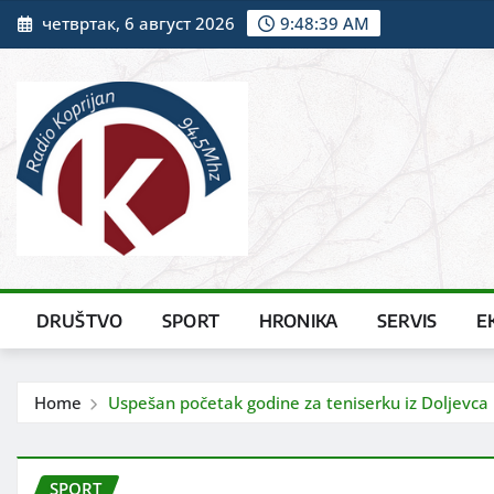
Skip
четвртак, 6 август 2026
9:48:41 AM
to
content
DRUŠTVO
SPORT
HRONIKA
SERVIS
E
Home
Uspešan početak godine za teniserku iz Doljevca
SPORT