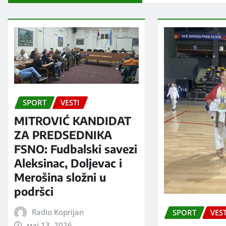
SPORT
VESTI
MITROVIĆ KANDIDAT
ZA PREDSEDNIKA
FSNO: Fudbalski savezi
Aleksinac, Doljevac i
Merošina složni u
podršci
Radio Koprijan
SPORT
VEST
мај 13, 2026