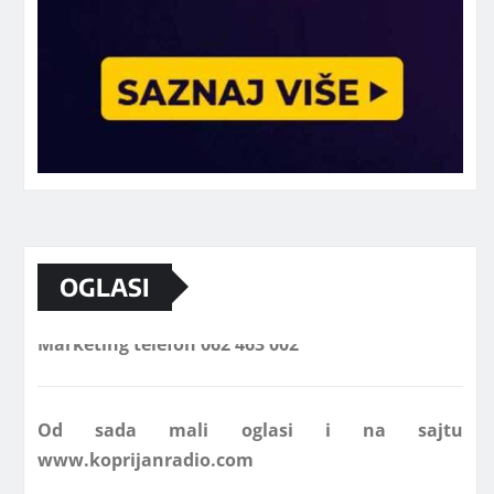
OGLASI
Marketing telefon 062 463 002
Od sada mali oglasi i na sajtu
www.koprijanradio.com