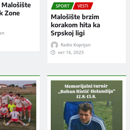
 Malošište
SPORT
VESTI
ak Zone
Malošište brzim
korakom hita ka
Srpskoj ligi
jan
Radio Koprijan
окт 16, 2025