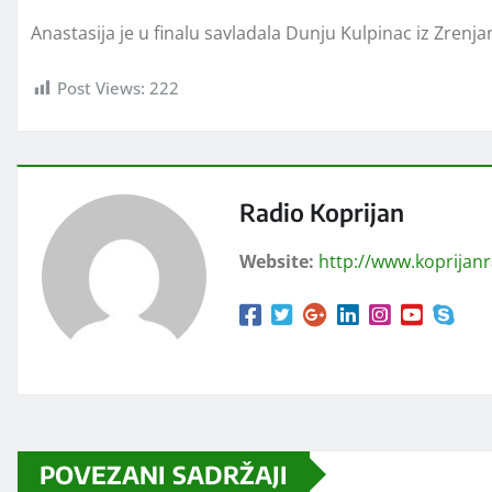
Anastasija je u finalu savladala Dunju Kulpinac iz Zrenjan
Post Views:
222
Radio Koprijan
Website:
http://www.koprijan
POVEZANI SADRŽAJI