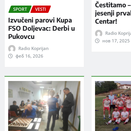
Čestitamo –
SPORT
VESTI
jesenji prv
Izvučeni parovi Kupa
Centar!
FSO Doljevac: Derbi u
Radio Kopri
Pukovcu
нов 17, 2025
Radio Koprijan
феб 16, 2026