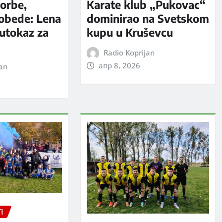
orbe,
Karate klub „Pukovac“
pobede: Lena
dominirao na Svetskom
putokaz za
kupu u Kruševcu
Radio Koprijan
апр 8, 2026
jan
I