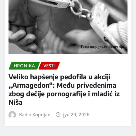
HRONIKA
VESTI
Veliko hapšenje pedofila u akciji
„Armagedon“: Među privedenima
zbog dečije pornografije i mladić iz
Niša
Radio Koprijan
јул 29, 2026