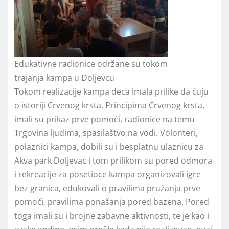
Edukativne radionice održane su tokom
trajanja kampa u Doljevcu
Tokom realizacije kampa deca imala prilike da čuju
o istoriji Crvenog krsta, Principima Crvenog krsta,
imali su prikaz prve pomoći, radionice na temu
Trgovina ljudima, spasilaštvo na vodi. Volonteri,
polaznici kampa, dobili su i besplatnu ulaznicu za
Akva park Doljevac i tom prilikom su pored odmora
i rekreacije za posetioce kampa organizovali igre
bez granica, edukovali o pravilima pružanja prve
pomoći, pravilima ponašanja pored bazena. Pored
toga imali su i brojne zabavne aktivnosti, te je kao i