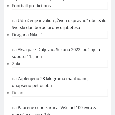
Football predictions
на
Udruženje invalida „Živeti uspravno“ obeležilo
Svetski dan borbe protiv dijabetesa
Dragana Nikolić
на
Akva park Doljevac: Sezona 2022. počinje u
subotu 11. juna
Zoki
на
Zaplenjeno 28 kilograma marihuane,
uhapšeno pet osoba
Dejan
на
Paprene cene kartica: Više od 100 evra za
mesečni prevoz đaka