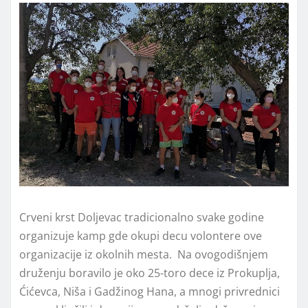
Crveni krst Doljevac tradicionalno svake godine
organizuje kamp gde okupi decu volontere ove
organizacije iz okolnih mesta. Na ovogodišnjem
druženju boravilo je oko 25-toro dece iz Prokuplja,
Ćićevca, Niša i Gadžinog Hana, a mnogi privrednici