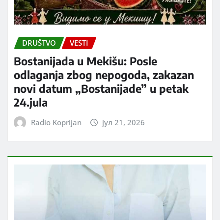
DRUŠTVO
VESTI
Bostanijada u Mekišu: Posle
odlaganja zbog nepogoda, zakazan
novi datum „Bostanijade” u petak
24.jula
Radio Koprijan
јул 21, 2026