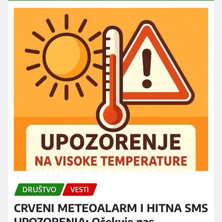
DRUŠTVO
VESTI
CRVENI METEOALARM I HITNA SMS
UPOZORENJA: Očekuje nas