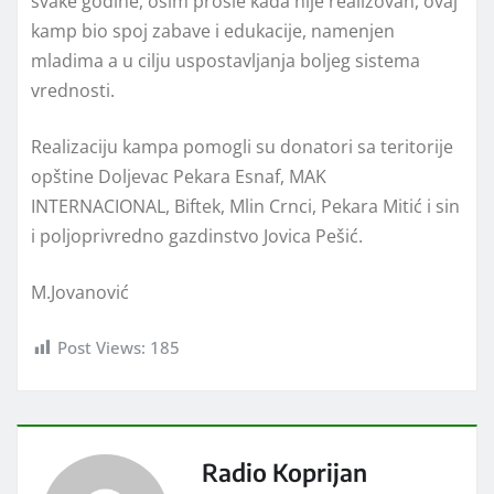
svake godine, osim prošle kada nije realizovan, ovaj
kamp bio spoj zabave i edukacije, namenjen
mladima a u cilju uspostavljanja boljeg sistema
vrednosti.
Realizaciju kampa pomogli su donatori sa teritorije
opštine Doljevac Pekara Esnaf, MAK
INTERNACIONAL, Biftek, Mlin Crnci, Pekara Mitić i sin
i poljoprivredno gazdinstvo Jovica Pešić.
M.Jovanović
Post Views:
185
Radio Koprijan