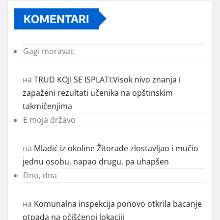
KOMENTARI
Gagi moravac
на
TRUD KOJI SE ISPLATI:Visok nivo znanja i
zapaženi rezultati učenika na opštinskim
takmičenjima
E moja državo
на
Mladić iz okoline Žitorađe zlostavljao i mučio
jednu osobu, napao drugu, pa uhapšen
Dno, dna
на
Komunalna inspekcija ponovo otkrila bacanje
otpada na očišćenoj lokaciji