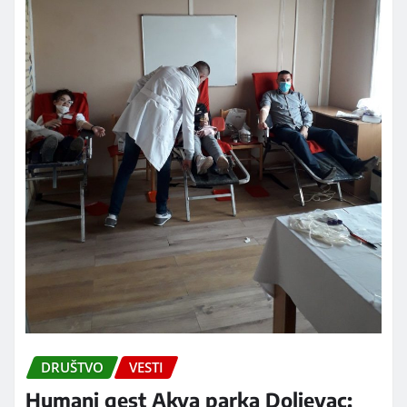
DRUŠTVO
VESTI
Humani gest Akva parka Doljevac: