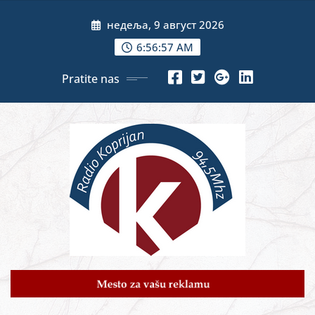
Skip
недеља, 9 август 2026
to
content
6:56:58 AM
Pratite nas