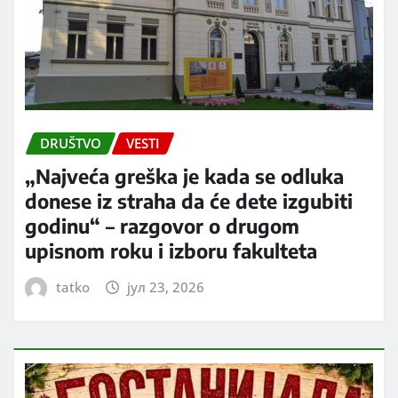
DRUŠTVO
VESTI
„Najveća greška je kada se odluka
donese iz straha da će dete izgubiti
godinu“ – razgovor o drugom
upisnom roku i izboru fakulteta
tatko
јул 23, 2026