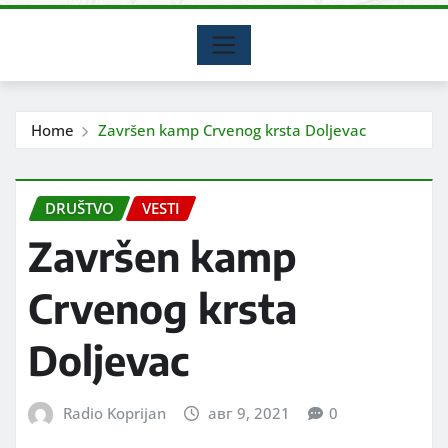
Home
Završen kamp Crvenog krsta Doljevac
DRUŠTVO
VESTI
Završen kamp
Crvenog krsta
Doljevac
Radio Koprijan
авг 9, 2021
0