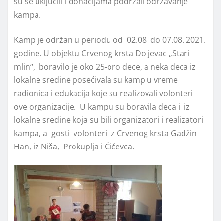
su se uključili i donacijama podržali održavanje
kampa.
Kamp je održan u periodu od 02.08 do 07.08. 2021.
godine. U objektu Crvenog krsta Doljevac „Stari
mlin“, boravilo je oko 25-oro dece, a neka deca iz
lokalne sredine posećivala su kamp u vreme
radionica i edukacija koje su realizovali volonteri
ove organizacije. U kampu su boravila deca i iz
lokalne sredine koja su bili organizatori i realizatori
kampa, a gosti volonteri iz Crvenog krsta Gadžin
Han, iz Niša, Prokuplja i Ćićevca.