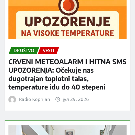
DRUŠTVO
VESTI
CRVENI METEOALARM I HITNA SMS
UPOZORENJA: Očekuje nas
dugotrajan toplotni talas,
temperature idu do 40 stepeni
Radio Koprijan
јул 29, 2026