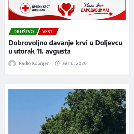
DRUŠTVO
VESTI
Dobrovoljno davanje krvi u Doljevcu
u utorak 11. avgusta
Radio Koprijan
авг 6, 2026