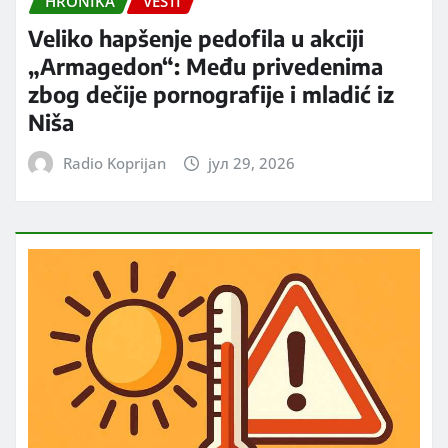
HRONIKA
VESTI
Veliko hapšenje pedofila u akciji
„Armagedon“: Među privedenima
zbog dečije pornografije i mladić iz
Niša
Radio Koprijan
јул 29, 2026