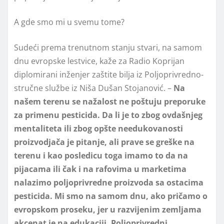
A gde smo mi u svemu tome?
Sudeći prema trenutnom stanju stvari, na samom
dnu evropske lestvice, kaže za Radio Koprijan
diplomirani inženjer zaštite bilja iz Poljoprivredno-
stručne službe iz Niša Dušan Stojanović. –
Na
našem terenu se nažalost ne poštuju preporuke
za primenu pesticida. Da li je to zbog ovdašnjeg
mentaliteta ili zbog opšte needukovanosti
proizvodjača je pitanje, ali prave se greške na
terenu i kao posledicu toga imamo to da na
pijacama ili čak i na rafovima u marketima
nalazimo poljoprivredne proizvoda sa ostacima
pesticida. Mi smo na samom dnu, ako pričamo o
evropskom proseku, jer u razvijenim zemljama
akcenat je na edukaciji. Poljoprivredni