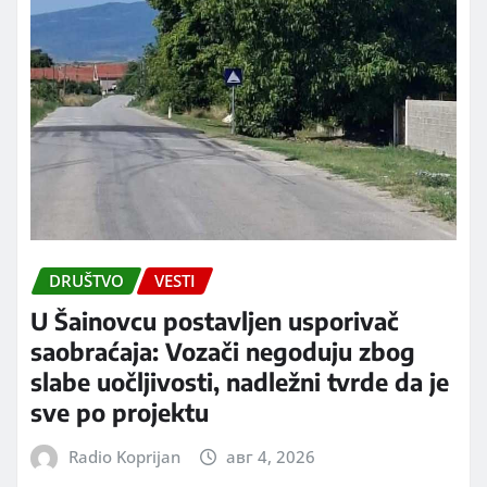
DRUŠTVO
VESTI
U Šainovcu postavljen usporivač
saobraćaja: Vozači negoduju zbog
slabe uočljivosti, nadležni tvrde da je
sve po projektu
Radio Koprijan
авг 4, 2026