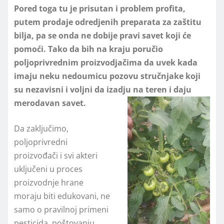
Pored toga tu je prisutan i problem profita,
putem prodaje odredjenih preparata za zaštitu
bilja, pa se onda ne dobije pravi savet koji će
pomoći. Tako da bih na kraju poručio
poljoprivrednim proizvodjačima da uvek kada
imaju neku nedoumicu pozovu stručnjake koji
su nezavisni i voljni da izadju na teren i daju
merodavan savet.
Da zaključimo,
poljoprivredni
proizvođači i svi akteri
uključeni u proces
proizvodnje hrane
moraju biti edukovani, ne
samo o pravilnoj primeni
pesticida, poštovanju