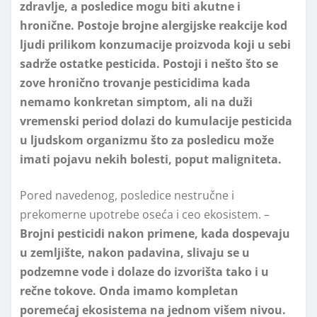
zdravlje, a posledice mogu biti akutne i
hronične. Postoje brojne alergijske reakcije kod
ljudi prilikom konzumacije proizvoda koji u sebi
sadrže ostatke pesticida. Postoji i nešto što se
zove hronično trovanje pesticidima kada
nemamo konkretan simptom, ali na duži
vremenski period dolazi do kumulacije pesticida
u ljudskom organizmu što za posledicu može
imati pojavu nekih bolesti, poput maligniteta.
Pored navedenog, posledice nestručne i
prekomerne upotrebe oseća i ceo ekosistem. –
Brojni pesticidi nakon primene, kada dospevaju
u zemljište, nakon padavina, slivaju se u
podzemne vode i dolaze do izvorišta tako i u
rečne tokove. Onda imamo kompletan
poremećaj ekosistema na jednom višem nivou.