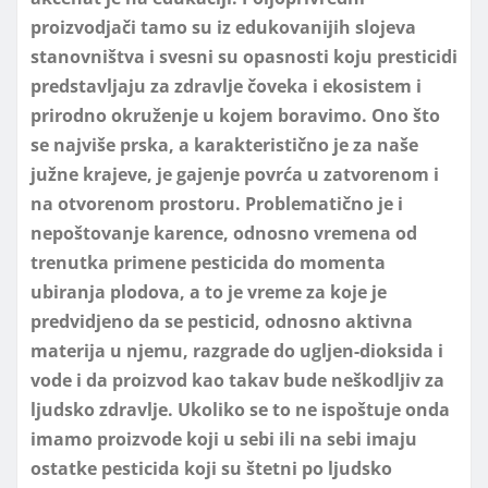
proizvodjači tamo su iz edukovanijih slojeva
stanovništva i svesni su opasnosti koju presticidi
predstavljaju za zdravlje čoveka i ekosistem i
prirodno okruženje u kojem boravimo. Ono što
se najviše prska, a karakteristično je za naše
južne krajeve, je gajenje povrća u zatvorenom i
na otvorenom prostoru. Problematično je i
nepoštovanje karence, odnosno vremena od
trenutka primene pesticida do momenta
ubiranja plodova, a to je vreme za koje je
predvidjeno da se pesticid, odnosno aktivna
materija u njemu, razgrade do ugljen-dioksida i
vode i da proizvod kao takav bude neškodljiv za
ljudsko zdravlje. Ukoliko se to ne ispoštuje onda
imamo proizvode koji u sebi ili na sebi imaju
ostatke pesticida koji su štetni po ljudsko