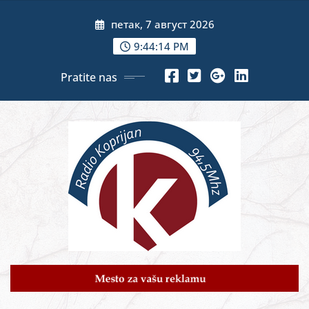
Skip
петак, 7 август 2026
to
content
9:44:16 PM
Pratite nas