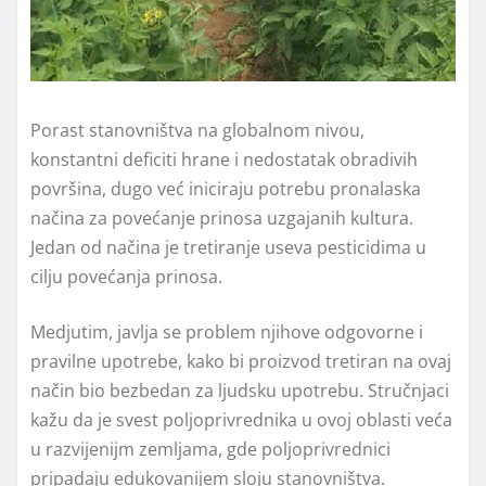
Porast stanovništva na globalnom nivou,
konstantni deficiti hrane i nedostatak obradivih
površina, dugo već iniciraju potrebu pronalaska
načina za povećanje prinosa uzgajanih kultura.
Jedan od načina je tretiranje useva pesticidima u
cilju povećanja prinosa.
Medjutim, javlja se problem njihove odgovorne i
pravilne upotrebe, kako bi proizvod tretiran na ovaj
način bio bezbedan za ljudsku upotrebu. Stručnjaci
kažu da je svest poljoprivrednika u ovoj oblasti veća
u razvijenijm zemljama, gde poljoprivrednici
pripadaju edukovanijem sloju stanovništva.