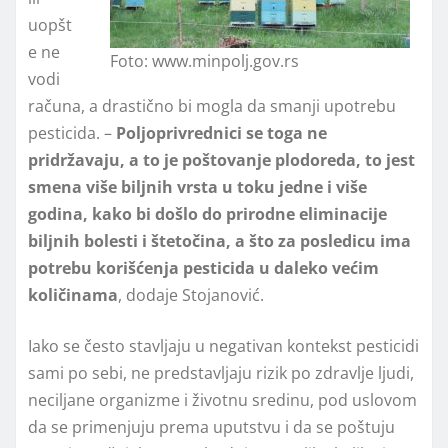
uopšt
e ne
Foto: www.minpolj.gov.rs
vodi
računa, a drastično bi mogla da smanji upotrebu
pesticida. –
Poljoprivrednici se toga ne
pridržavaju, a to je poštovanje plodoreda, to jest
smena više biljnih vrsta u toku jedne i više
godina, kako bi došlo do prirodne eliminacije
biljnih bolesti i štetočina, a što za posledicu ima
potrebu korišćenja pesticida u daleko većim
količinama
, dodaje Stojanović.
Iako se često stavljaju u negativan kontekst pesticidi
sami po sebi, ne predstavljaju rizik po zdravlje ljudi,
neciljane organizme i životnu sredinu, pod uslovom
da se primenjuju prema uputstvu i da se poštuju