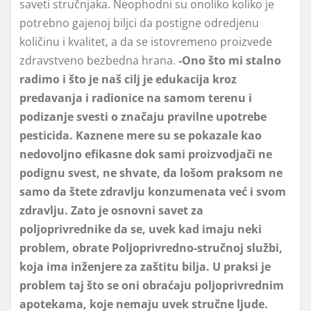
saveti stručnjaka. Neophodni su onoliko koliko je
potrebno gajenoj biljci da postigne odredjenu
količinu i kvalitet, a da se istovremeno proizvede
zdravstveno bezbedna hrana.
-Ono što mi stalno
radimo i što je naš cilj je edukacija kroz
predavanja i radionice na samom terenu i
podizanje svesti o značaju pravilne upotrebe
pesticida. Kaznene mere su se pokazale kao
nedovoljno efikasne dok sami proizvodjači ne
podignu svest, ne shvate, da lošom praksom ne
samo da štete zdravlju konzumenata već i svom
zdravlju. Zato je osnovni savet za
poljoprivrednike da se, uvek kad imaju neki
problem, obrate Poljoprivredno-stručnoj službi,
koja ima inženjere za zaštitu bilja. U praksi je
problem taj što se oni obraćaju poljoprivrednim
apotekama, koje nemaju uvek stručne ljude.