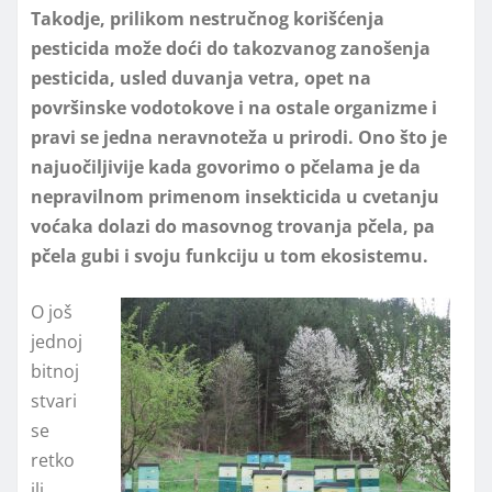
Takodje, prilikom nestručnog korišćenja
pesticida može doći do takozvanog zanošenja
pesticida, usled duvanja vetra, opet na
površinske vodotokove i na ostale organizme i
pravi se jedna neravnoteža u prirodi. Ono što je
najuočiljivije kada govorimo o pčelama je da
nepravilnom primenom insekticida u cvetanju
voćaka dolazi do masovnog trovanja pčela, pa
pčela gubi i svoju funkciju u tom ekosistemu.
O još
jednoj
bitnoj
stvari
se
retko
ili