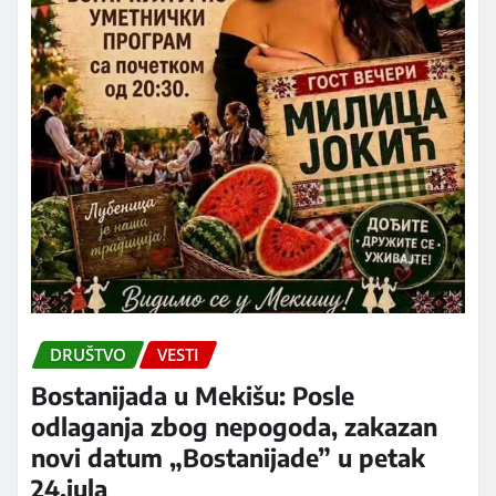
DRUŠTVO
VESTI
Bostanijada u Mekišu: Posle
odlaganja zbog nepogoda, zakazan
novi datum „Bostanijade” u petak
24.jula