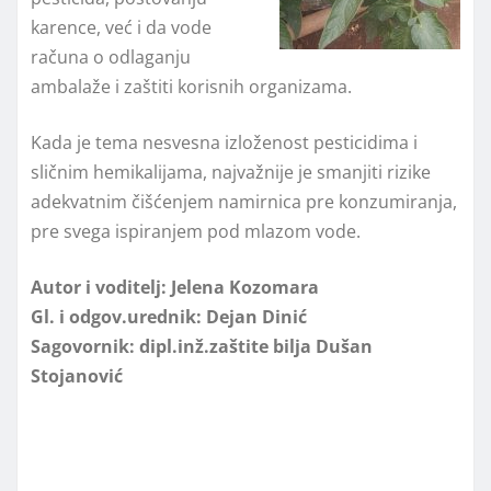
karence, već i da vode
računa o odlaganju
ambalaže i zaštiti korisnih organizama.
Kada je tema nesvesna izloženost pesticidima i
sličnim hemikalijama, najvažnije je smanjiti rizike
adekvatnim čišćenjem namirnica pre konzumiranja,
pre svega ispiranjem pod mlazom vode.
Autor i voditelj: Jelena Kozomara
Gl. i odgov.urednik: Dejan Dinić
Sagovornik: dipl.inž.zaštite bilja Dušan
Stojanović